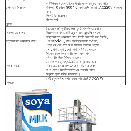
এটি পিএলসি যোগাযোগের সীমার সাথে সংযুক্ত হতে পারে
তাপমাত্রা নিয়ন্ত্রক
উপকরণ 0 থেকে 800 ° C অপারেটিং সরবরাহ AC220V সরবরাহ
করে
পিআইডি নিয়ন্ত্রণ।
চীনের তৈরী
সেন্সর
বৈদ্যুতিন চৌম্বকীয় ভালভ, ফুটো প্লাগিং একেবারে
সোলেনয়েড ভালভ
নিরাপত্তার ব্যবহার নিয়ন্ত্রণে রাখা এন্ডোলিক্স সহজ;
হাইড্রোজেন পারক্সাইড পাম্প তিনটি আমদানি করা বিয়ারিং,
হাইড্রোজেন পারক্সাইড পাম্প
খাদ গা bold়, পাম্প স্থায়িত্ব বজায় রাখা হয়;
পাম্প খাদ এবং সিল উপর সিলিকন কার্বাইড পেইন্টিং
ঘর্ষণ, শক্তি বৃদ্ধি, কোন পরিধান নিশ্চিত করতে
বিজোড় তেল বজায় রাখার জন্য এবং খাদ
ঘটনা, খাদ জীবন নিশ্চিত করতে।
স্টেপিং মোটর, বৈদ্যুতিন নিয়ামক ব্যবহার করে
মোটর চালান
শ্যাফ্ট এনকোডার সংকেত এবং সেট মান, এবং
যখন কোনও বিচ্যুতি ঘটে তখন মোটরটি ঘোরে
বিচ্যুতি হ্রাস করার দিকনির্দেশ।
সেন্ট্রিফুগাল ইমপেলার ফ্যান, পাওয়ারটি 2.2KW W
ব্লোয়ার্স