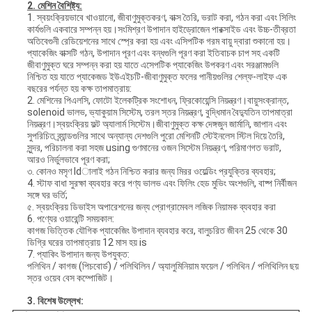
2. মেশিন বৈশিষ্ট্য:
1. স্বয়ংক্রিয়ভাবে খাওয়ানো, জীবাণুমুক্তকরণ, বাক্স তৈরি, ভরাট করা, গঠন করা এবং সিলিং
কার্যগুলি একবারে সম্পন্ন হয়।সংমিশ্রণ উপাদান হাইড্রোজেন পারক্সাইড এবং উচ্চ-তীব্রতা
অতিবেগুনী রেডিয়েশনের সাথে স্প্রে করা হয় এবং এসিপটিক গরম বায়ু দ্বারা শুকানো হয়।
প্যাকেজিং বাক্সটি গঠন, উপাদান পূরণ এবং বন্ধগুলি পূরণ করা ইতিবাচক চাপ সহ একটি
জীবাণুমুক্ত ঘরে সম্পন্ন করা হয় যাতে এসেপটিক প্যাকেজিং উপকরণ এবং সরঞ্জামগুলি
নিশ্চিত হয় যাতে প্যাকেজড ইউএইচটি-জীবাণুমুক্ত ফলের পানীয়গুলির শেল্ফ-লাইফ এক
বছরের পর্যন্ত হয় কক্ষ তাপমাত্রায়:
2. মেশিনের পিএলসি, ফোটো ইলেকট্রিক সংশোধন, ফ্রিকোয়েন্সি নিয়ন্ত্রণ।বায়ুসংক্রান্ত,
solenoid ভালভ, ভ্যাকুয়াম সিস্টেম, তরল স্তর নিয়ন্ত্রণ, বুদ্ধিমান বৈদ্যুতিন তাপমাত্রা
নিয়ন্ত্রণ।স্বয়ংক্রিয় ফল্ট অ্যালার্ম সিস্টেম।জীবাণুমুক্ত কক্ষ দেঙ্গজুন জার্মানি, জাপান এবং
সুপরিচিত ব্র্যান্ডগুলির সাথে অন্যান্য দেশগুলি পুরো মেশিনটি স্টেইনলেস স্টিল দিয়ে তৈরি,
সুন্দর, পরিচালনা করা সহজ using গুণমানের ওজন সিস্টেম নিয়ন্ত্রণ, পরিমাণগত ভরাট,
আরও নির্ভুলভাবে পূরণ করা;
৩. কোনও মসৃণ ldালাই গঠন নিশ্চিত করার জন্য মিরর ওয়েল্ডিং প্রযুক্তির ব্যবহার;
4. স্টাফ বাধা সুরক্ষা ব্যবহার করে পণ্য ভালভ এবং ফিলিং হেড মুভিং অংশগুলি, বাষ্প নির্বীজন
সঙ্গে ঘর ভর্তি;
৫. স্বয়ংক্রিয় ডিভাইস অপারেশনের জন্য প্রোগ্রামেবল লজিক নিয়ামক ব্যবহার করা
6. পণ্যের ওয়ারেন্টি সময়কাল:
কাগজ ভিত্তিক যৌগিক প্যাকেজিং উপাদান ব্যবহার করে, বালুচরিত জীবন 25 থেকে 30
ডিগ্রি ঘরের তাপমাত্রায় 12 মাস হয় is
7. প্যাকিং উপাদান জন্য উপযুক্ত:
পলিথিন / কাগজ (পিচবোর্ড) / পলিথিলিন / অ্যালুমিনিয়াম ফয়েল / পলিথিন / পলিথিলিন ছয়
স্তর ওয়েব বেস কম্পোজিট।
3. বিশেষ উল্লেখ: