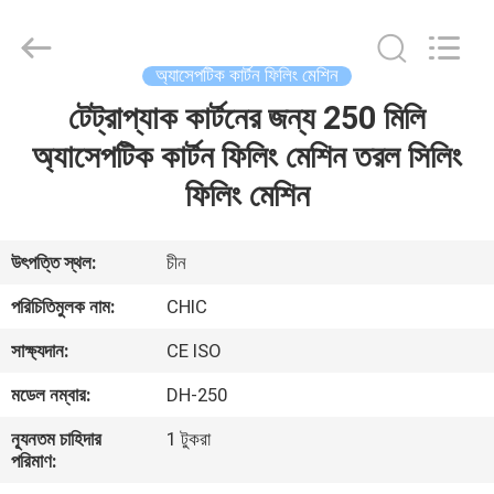
Yang
Chic
Machinery
Co.,
Ltd..
অ্যাসেপটিক কার্টন ফিলিং মেশিন
All
Rights
টেট্রাপ্যাক কার্টনের জন্য 250 মিলি
বাড়ি
Reserved.
অ্যাসেপটিক কার্টন ফিলিং মেশিন তরল সিলিং
পণ্য
ফিলিং মেশিন
আমাদের
উৎপত্তি স্থল:
চীন
সম্পর্কে
পরিচিতিমুলক নাম:
CHIC
সাক্ষ্যদান:
CE ISO
কারখানা
মডেল নম্বার:
DH-250
পরিদর্শন
ন্যূনতম চাহিদার
1 টুকরা
পরিমাণ:
গুণমান