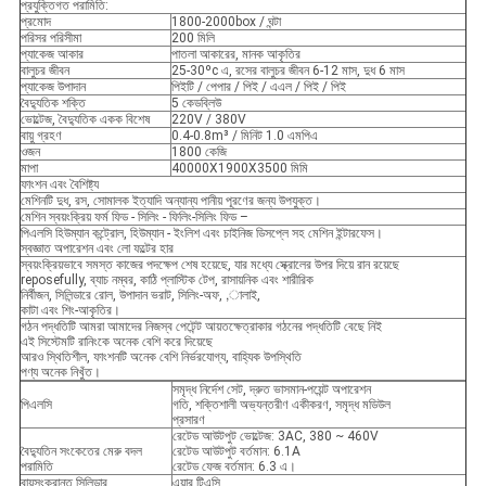
প্রযুক্তিগত পরামিতি:
প্রমোদ
1800-2000box / ঘন্টা
পরিসর পরিসীমা
200 মিলি
প্যাকেজ আকার
পাতলা আকারের, মানক আকৃতির
বালুচর জীবন
25-30ºc এ, রসের বালুচর জীবন 6-12 মাস, দুধ 6 মাস
প্যাকেজ উপাদান
পিইটি / পেপার / পিই / এএল / পিই / পিই
বৈদ্যুতিক শক্তি
5 কেডব্লিউ
ভোল্টেজ, বৈদ্যুতিক একক বিশেষ
220V / 380V
বায়ু গ্রহণ
0.4-0.8m³ / মিনিট 1.0 এমপিএ
ওজন
1800 কেজি
মাপা
40000X1900X3500 মিমি
ফাংশন এবং বৈশিষ্ট্য
মেশিনটি দুধ, রস, সোমালক ইত্যাদি অন্যান্য পানীয় পূরণের জন্য উপযুক্ত।
মেশিন স্বয়ংক্রিয় ফর্ম ফিড - সিলিং - ফিলিং-সিলিং ফিড –
পিএলসি হিউম্যান কন্ট্রোল, হিউম্যান - ইংলিশ এবং চাইনিজ ডিসপ্লে সহ মেশিন ইন্টারফেস।
স্বজ্ঞাত অপারেশন এবং লো ফল্টের হার
স্বয়ংক্রিয়ভাবে সমস্ত কাজের পদক্ষেপ শেষ হয়েছে, যার মধ্যে স্ক্রোলের উপর দিয়ে রান রয়েছে
reposefully, ব্যাচ নম্বর, কাঠি প্লাস্টিক টেপ, রাসায়নিক এবং শারীরিক
নির্বীজন, সিলিন্ডারে রোল, উপাদান ভরাট, সিলিং-অফ, ,ালাই,
কাটা এবং শিং-আকৃতির।
গঠন পদ্ধতিটি আমরা আমাদের নিজস্ব পেটেন্ট আয়তক্ষেত্রাকার গঠনের পদ্ধতিটি বেছে নিই
এই সিস্টেমটি রানিংকে অনেক বেশি করে দিয়েছে
আরও স্থিতিশীল, ফাংশনটি অনেক বেশি নির্ভরযোগ্য, বাহ্যিক উপস্থিতি
পণ্য অনেক নিখুঁত।
সমৃদ্ধ নির্দেশ সেট, দ্রুত ভাসমান-পয়েন্ট অপারেশন
পিএলসি
গতি, শক্তিশালী অভ্যন্তরীণ একীকরণ, সমৃদ্ধ মডিউল
প্রসারণ
রেটেড আউটপুট ভোল্টেজ: 3AC, 380 ~ 460V
বৈদ্যুতিন সংকেতের মেরু বদল
রেটেড আউটপুট বর্তমান: 6.1A
পরামিতি
রেটেড ফেজ বর্তমান: 6.3 এ।
বায়ুসংক্রান্ত সিলিন্ডার
এয়ার টিএসি