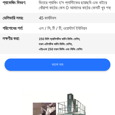
প্যাকেজিং বিবরণ:
ভিতরে প্যাকিং হ'ল প্লাস্টিকের ছায়াছবি এবং বাইরে
নিয়ন্ত্রণ
ধোঁয়াশা কাঠের কেস O আমাদের কাঠের কেসটি খুব শক্
ডেলিভারি সময়:
45 কার্যদিবস
আমাদের
পরিশোধের শর্ত:
এল / সি, টি / টি, ওয়েস্টার্ন ইউনিয়ন
সাথে
লক্ষণীয় করা:
,
যোগাযোগ
250 মিলি অ্যাসিপটিক কার্টন ফিলিং মেশিন
,
তরল এসিপটিক কার্টন ফিলিং মেশিন
এইচএফ 250 তরল ফিলিং এবং সিলিং মেশিন
খবর
ভালো দাম
মামলা
একটি
উদ্ধৃতি
অনুরোধ