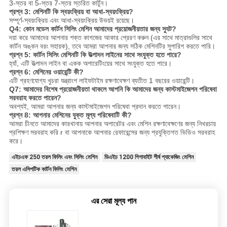
3-স্তর বা 5-স্তর 7-স্তর স্তরিত কার্টুন।
প্রশ্ন 3: মেশিনটি কি স্বয়ংক্রিয় বা আধা-স্বয়ংক্রিয়?
সম্পূর্ণ-স্বয়ংক্রিয় এবং আধা-স্বয়ংক্রিয় উভয়ই রয়েছে।
Q4: কোন মডেল কার্টন সিলিং মেশিন আমাদের প্রয়োজনীয়তার জন্য স্যুট?
দয়া করে আমাদের আপনার শক্ত কাগজের আকার প্রেরণ করুন (এর সাথে মাত্রাগুলির সাথে
কার্টন অঙ্কন বরং সহায়ক), তবে আমরা আপনার জন্য সঠিক মেশিনটির সুপারিশ করতে পারি।
প্রশ্ন 5: কার্টন সিলিং মেশিনটি কি উত্পাদন লাইনের সাথে সংযুক্ত হতে পারে?
হ্যাঁ, এটি উত্পাদন লাইন বা একক অপারেটিংয়ের সাথে সংযুক্ত হতে পারে।
প্রশ্ন 6: মেশিনের ওয়ারেন্টি কী?
এটি গ্রহণযোগ্য খুচরা যন্ত্রাংশ লাইফটাইম রক্ষণাবেক্ষণ ব্যতীত 1 বছরের ওয়ারেন্টি।
Q7: আমাদের বিশেষ প্রয়োজনীয়তা থাকলে আপনি কি আমাদের জন্য কাস্টমাইজেশন পরিষেবা
সরবরাহ করতে পারেন?
অবশ্যই, আমরা আপনার জন্য কাস্টমাইজেশন পরিষেবা প্রদান করতে পারেন।
প্রশ্ন 8: আপনার মেশিনের যুক্ত মূল্য পরিষেবাটি কী?
আমরা চীনতে আমাদের কারখানায় আপনার অপারেটর এবং মেশিন রক্ষণাবেক্ষণের জন্য নিখরচায়
প্রশিক্ষণ সরবরাহ করি r বা আপনাকে আপনার রেফারেন্সের জন্য প্রযুক্তিগত ভিডিও সরবরাহ
করে।
এইচএফ 250 তরল ফিলিং এবং সিলিং মেশিন
ডিএইচ 1200 গিগাবাইট শীর্ষ প্যাকেজিং মেশিন
তরল এসিপটিক কার্টন ফিলিং মেশিন
এর সেরা মূল্য পান