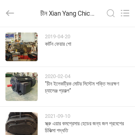
Yang
Chic
Machinery
চীন Xian Yang Chic Machinery Co., Ltd. কোম্পানি সংবাদ
Co.,
Ltd..
All
Rights
বাড়ি
Reserved.
2019-04-20
কার্টন ফেয়ার শো
পণ্য
আমাদের
2020-02-04
সম্পর্কে
"চীন ইলেকট্রিক মোটর সিস্টেম শক্তি সংরক্ষণ
চ্যালেঞ্জ প্রকল্প"
কারখানা
পরিদর্শন
2021-09-10
স্ক্রু এয়ার কমপ্রেসার হেডের জন্য জল প্রবেশের
গুণমান
চিকিত্সা পদ্ধতি