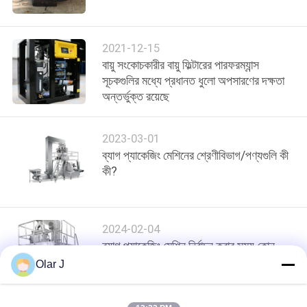
নিয়ন্ত্রণ
2021-12-15
আমাদের
বায়ু সংকোচকারীর বায়ু ফিল্টারের পারফরম্যান্স
সাথে
সূচকগুলির মধ্যে প্রধানত ধুলো অপসারণের দক্ষতা
অন্তর্ভুক্ত রয়েছে
যোগাযোগ
2023-03-01
খবর
ব্যাগ প্যাকেজিং মেশিনের শ্রেণীবিভাগ/পণ্যগুলি কী
কী?
মামলা
2024-02-04
একটি
ব্যাগ প্যাকেজিং মেশিন নির্বাচন করার সময় কোন
উদ্ধৃতি
নীতিগুলি অনুসরণ করা উচিত
Olar J
অনুরোধ