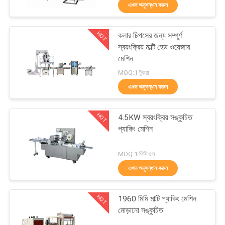
এখন অনুসন্ধান করুন
নিয়ন্ত্রণ
HOT
কলার চিপসের জন্য সম্পূর্ণ
আমাদের
30
স্বয়ংক্রিয় মাল্টি হেড ওয়েজার
সাথে
মেশিন
ভিএফএফএস প্যাকিং মেশিন
MOQ:1 টুকরা
যোগাযোগ
এখন অনুসন্ধান করুন
খবর
HOT
4.5KW স্বয়ংক্রিয় সঙ্কুচিত
প্যাকিং মেশিন
মামলা
17
MOQ:1 পিসিএস
এখন অনুসন্ধান করুন
একটি
ভ্যাকুয়াম সিল প্যাকিং মেশিন
উদ্ধৃতি
HOT
1960 মিমি মাল্টি প্যাকিং মেশিন
অনুরোধ
মোড়ানো সঙ্কুচিত