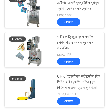
মাল্টিফাংশনাল উল্লম্ব টাইপ গ্রানুল
প্যাকিং মেশিন বাদাম স্ন্যাকস
28
MOQ:1 পিসি
যোগাযোগ
স্বয়ংক্রিয় কার্টনিং মেশিন
ভার্টিকাল ত্রিভুজ ব্যাগ প্যাকিং
মেশিন মাল্টি ফাংশন জন্য বাদাম
মেলন বীজ
MOQ:1 পিসি
যোগাযোগ
33
অ্যাসেপটিক কার্টন ফিলিং
CHIC ইলেকট্রিক অটোমেটিক ফিল্ম
ফিডিং কাটিং র‍্যাপিং মেশিন | ফুড
মেশিন
পিএলসি-র জন্য ইন্টেলিজেন্ট রিমোট
কন্ট্রোল ফুলি অটোমেটিক র‍্যাপার
7800$ MOQ:1
যোগাযোগ