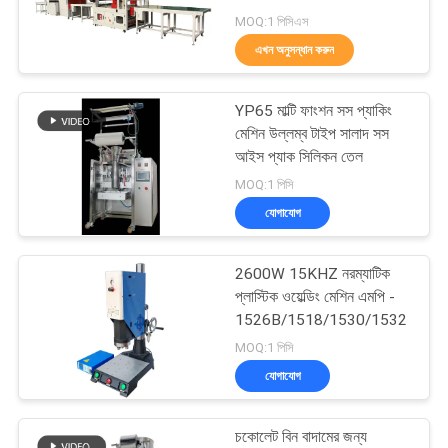
করুন
MOQ:1 পিসিএস
এখন অনুসন্ধান করুন
সাইট
29
Rugেউখেলান বক্স প্যাকিং
ম্যাপ
YP65 মাল্টি ফাংশন সস প্যাকিং
মেশিন উল্লম্ব টাইপ সালাদ সস
মেশিন
আইস প্যাক সিলিকন তেল
PRIVACY
MOQ:1 পিসি
POLICY
যোগাযোগ
2600W 15KHZ নরম্যাটিক
25
প্লাস্টিক ওয়েল্ডিং মেশিন এমপি -
1526B/1518/1530/1532
চা ব্যাগ প্যাকিং মেশিন
MOQ:1 পিসি
যোগাযোগ
চকোলেট বিন বাদামের জন্য