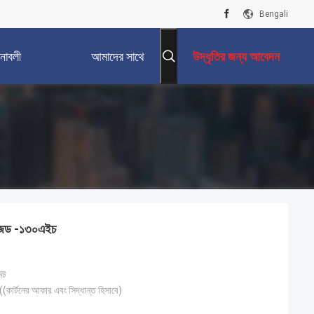
Bengali
নাবলী
আমাদের সাথে
উদ্ধৃতির জন্য আবেদন
যোগাযোগ করুন
চসিজেড -১৩০এইচ
িট
র্টনের আকার এবং সিদ্ধান্ত হিসাবে)