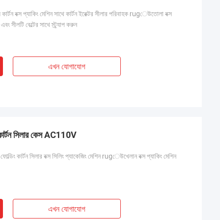
্রিয় কার্টন বক্স প্যাকিং মেশিন সাথে কার্টন ইরেক্টর সীলার পরিবাহক rugেউতোলা বক্স
ন এবং সীলটি বেল্টের সাথে স্ট্র্যাপ করুন
এখন যোগাযোগ
য় কার্টন সিলার কেস AC110V
ফোল্ডিং কার্টন সিলার বক্স সিলিং প্যাকেজিং মেশিন rugেউখেলান বক্স প্যাকিং মেশিন
এখন যোগাযোগ