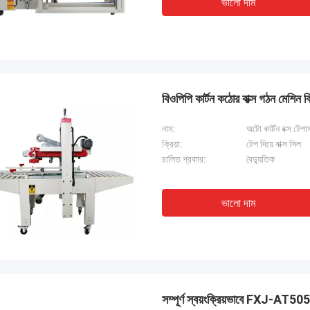
ভালো দাম
 কাজ করছে এবং আমরা এই কেনাকাটায় খুশি।
বিওপিপি কার্টন কঠোর বাক্স গঠন মেশি
নাম:
অটো কার্টন বক্স টেপ
ক্রিয়া:
টেপ দিয়ে বাক্স সিল
চালিত প্রকার:
বৈদ্যুতিক
ভালো দাম
সম্পূর্ণ স্বয়ংক্রিয়ভাবে FXJ-AT5