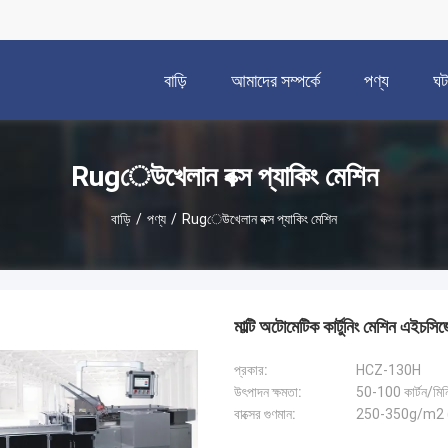
বাড়ি
আমাদের সম্পর্কে
পণ্য
ঘট
Rugেউখেলান বক্স প্যাকিং মেশিন
বাড়ি
/
পণ্য
/
Rugেউখেলান বক্স প্যাকিং মেশিন
মাল্টি অটোমেটিক কার্টুনিং মেশিন এই
প্রকার:
HCZ-130H
উৎপাদন ক্ষমতা:
50-100 কার্টন/মিন
বাক্সের গুণমান:
250-350g/m2 ((কা