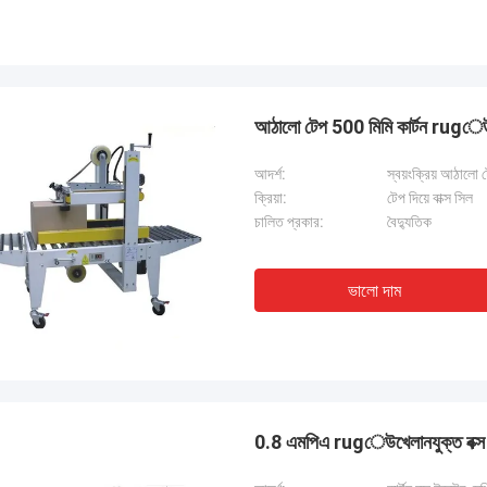
আঠালো টেপ 500 মিমি কার্টন rugেউতো
আদর্শ:
স্বয়ংক্রিয় আঠালো ট
ক্রিয়া:
টেপ দিয়ে বাক্স সিল
চালিত প্রকার:
বৈদ্যুতিক
ভালো দাম
0.8 এমপিএ rugেউখেলানযুক্ত বক্স স্ট্র