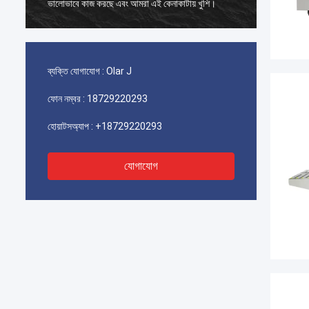
ভালোভাবে কাজ করছে এবং আমরা এই কেনাকাটায় খুশি।
ভালোভাবে
ব্যক্তি যোগাযোগ :
Olar J
ফোন নম্বর :
18729220293
হোয়াটসঅ্যাপ :
+18729220293
যোগাযোগ