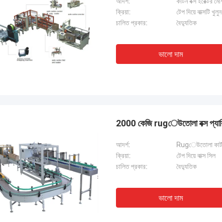
আদর্শ:
কার্টন বক্স ইরেক্টর মে
ক্রিয়া:
টেপ দিয়ে বাক্সটি খুলু
চালিত প্রকার:
বৈদ্যুতিক
ভালো দাম
2000 কেজি rugেউতোলা বক্স প্যাকিং
আদর্শ:
Rugেউতোলা কার্টন ব
ক্রিয়া:
টেপ দিয়ে বাক্স সিল
চালিত প্রকার:
বৈদ্যুতিক
ভালো দাম