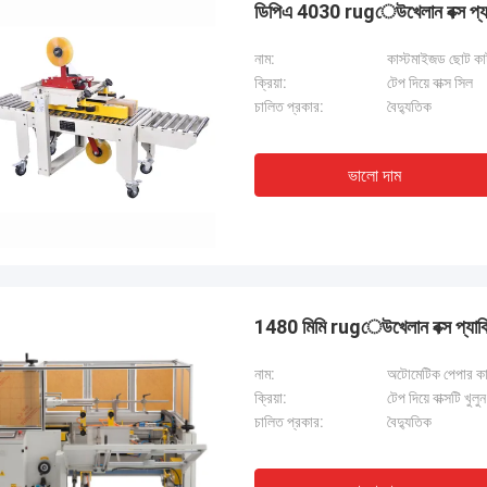
ডিপিএ 4030 rugেউখেলান বক্স প্যা
নাম:
কাস্টমাইজড ছোট কার্
ক্রিয়া:
টেপ দিয়ে বাক্স সিল
চালিত প্রকার:
বৈদ্যুতিক
ভালো দাম
1480 মিমি rugেউখেলান বক্স প্যাক
নাম:
অটোমেটিক পেপার কার্
জনাব আইজ্যাক আসারে
ক্রিয়া:
টেপ দিয়ে বাক্সটি খুল
াং চিক মেশিনারি কোং লিমিটেডের ওলার এবং
চালিত প্রকার:
বৈদ্যুতিক
গত দল দ্রুত প্রশ্নের উত্তর দিয়েছিল এবং
ন দলকে সবকিছু বুঝিয়েছিল। সবশেষে, মেশিনটি