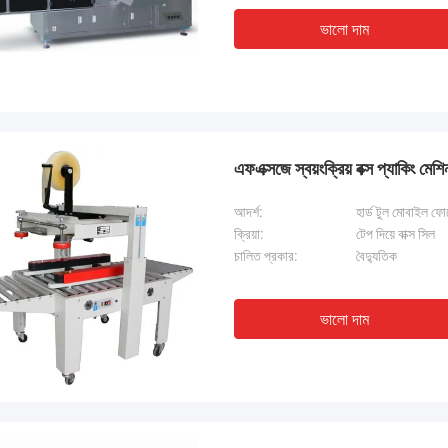
ভালো দাম
এফএক্সজে স্বয়ংক্রিয় বক্স প্যাকিং মেশি
আদর্শ:
হার্ড টুল মোবাইল ফো
ক্রিয়া:
টেপ দিয়ে বাক্স সিল
চালিত প্রকার:
বৈদ্যুতিক
ভালো দাম