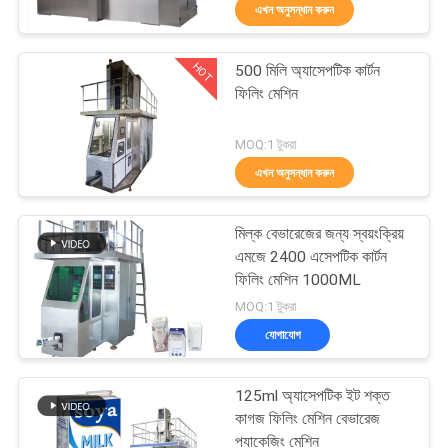
এখন অনুসন্ধান করুন
নিয়ন্ত্রণ
HOT
500 মিলি অ্যাসেপটিক কার্টন
আমাদের
30
ফিলিং মেশিন
সাথে
ভিএফএফএস প্যাকিং মেশিন
MOQ:1 টুকরা
যোগাযোগ
এখন অনুসন্ধান করুন
খবর
মিল্ক বেভারেজের জন্য স্বয়ংক্রিয়
এমজে 2400 এসেপটিক কার্টন
মামলা
ফিলিং মেশিন 1000ML
17
MOQ:1 টুকরা
যোগাযোগ
একটি
ভ্যাকুয়াম সিল প্যাকিং মেশিন
উদ্ধৃতি
125ml অ্যাসেপটিক ইট শক্ত
অনুরোধ
কাগজ ফিলিং মেশিন বেভারেজ
প্যাকেজিং মেশিন