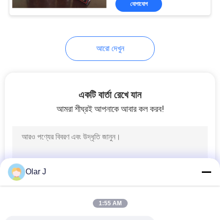
যোগাযোগ
31
ডাইরেক্ট ড্রাইভ এয়ার
কমপ্রেসর
আরো দেখুন
একটি বার্তা রেখে যান
আমরা শীঘ্রই আপনাকে আবার কল করব!
70
পিস্টন সংকোচকারীকে
পুনরুদ্ধার করা হচ্ছে
Olar J
1:55 AM
32