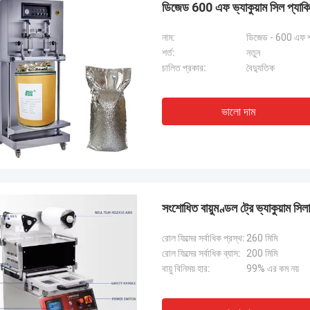
ডিজেড 600 এফ ভ্যাকুয়াম সিল প্যাকি
নাম:
ডিজেড - 600 এফ শস্য
শর্ত:
নতুন
চালিত প্রকার:
বৈদ্যুতিক
ভালো দাম
সংশোধিত বায়ুমণ্ডল ট্রে ভ্যাকুয়াম সি
রোল ফিল্মের সর্বাধিক প্রস্থ:
260 মিমি
জনাব আইজ্যাক আসারে
রোল ফিল্মের সর্বাধিক ব্যাস:
200 মিমি
াং চিক মেশিনারি কোং লিমিটেডের ওলার এবং
বায়ু বিনিময় হার:
99% এর কম নয়
গত দল দ্রুত প্রশ্নের উত্তর দিয়েছিল এবং
ন দলকে সবকিছু বুঝিয়েছিল। সবশেষে, মেশিনটি