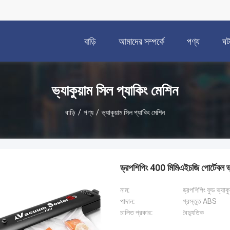
বাড়ি
আমাদের সম্পর্কে
পণ্য
ঘট
ভ্যাকুয়াম সিল প্যাকিং মেশিন
বাড়ি
/
পণ্য
/
ভ্যাকুয়াম সিল প্যাকিং মেশিন
ড্রপশিপিং 400 মিমিএইচজি পোর্টেবল ভ্
নাম:
ড্রপশিপিং ফুড ভ্যাকু
পাদান:
প্রস্তুত ABS
চালিত প্রকার:
বৈদ্যুতিক