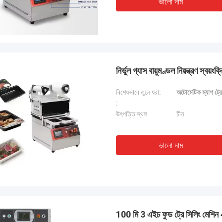
ভালো দাম
 কাজ করছে এবং আমরা এই কেনাকাটায় খুশি।
নির্ভুল গ্যাস বায়ুমণ্ডল নিয়ন্ত্রণ স্বয়
বিশেষভাবে তুলে ধরা:
অটোমেটিক ম্যাপ ট্রে
:
উৎপত্তি স্থল
চীন
ভালো দাম
100 মি 3 এইচ ফুড ট্রে সিলিং মেশিন 4