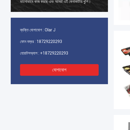
ভালোভাবে কাজ করছে এবং আমরা এই কেনাকাটায় খুশি।
ভালোভাবে
ব্যক্তি যোগাযোগ :
Olar J
ফোন নম্বর :
18729220293
হোয়াটসঅ্যাপ :
+18729220293
যোগাযোগ