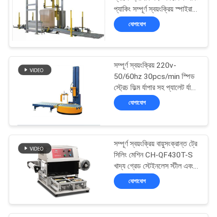
করুন
প্যাকিং সম্পূর্ণ স্বয়ংক্রিয় স্পাইরাল
আর্ম উইন্ডিং মেশিন
যোগাযোগ
সাইট
ম্যাপ
সম্পূর্ণ স্বয়ংক্রিয় 220v-
50/60hz 30pcs/min স্পিড
PRIVACY
স্ট্রেচ ফিল্ম র্যাপার সহ প্যালেট র্যাপিং
POLICY
মেশিন
যোগাযোগ
সম্পূর্ণ স্বয়ংক্রিয় বায়ুসংক্রান্ত ট্রে
সিলিং মেশিন CH-QF430T-S
খাদ্য গ্রেড স্টেইনলেস স্টীল এবং
6061 সতেজ খাদ্য প্যাকেজিং
যোগাযোগ
জন্য Anodized অ্যালুমিনিয়াম
ছাঁচ সঙ্গে