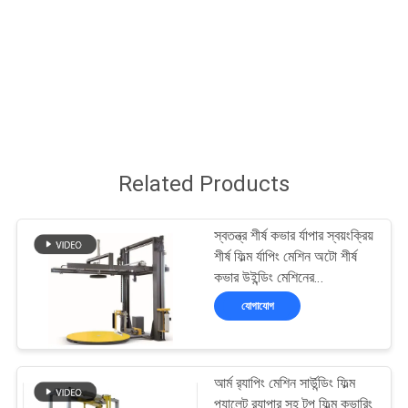
নিয়ন্ত্রণ
আমাদের
সাথে
যোগাযোগ
Related Products
খবর
স্বতন্ত্র শীর্ষ কভার র্যাপার স্বয়ংক্রিয়
মামলা
শীর্ষ ফিল্ম র্যাপিং মেশিন অটো শীর্ষ
কভার উইন্ডিং মেশিনের
প্রস্তুতকারক
যোগাযোগ
একটি
উদ্ধৃতি
অনুরোধ
আর্ম র‍্যাপিং মেশিন সার্উন্ডিং ফিল্ম
প্যালেট র‍্যাপার সহ টপ ফিল্ম কভারিং