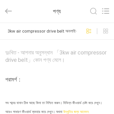
Yang
Chic
Machinery
পণ্য
Co.,
Ltd..
All
Rights
বাড়ি
Reserved.
3kw air compressor drive belt অনলাইন উত্পাদন
পণ্য
দুঃখিত - আপনার অনুসন্ধান 「3kw air compressor
আমাদের
drive belt」কোন পণ্য মেলে।
সম্পর্কে
পরামর্শ：
কারখানা
পরিদর্শন
সব শব্দের বানান ঠিক আছে কিনা তা নিশ্চিত করুন। বিভিন্ন কীওয়ার্ড চেষ্টা করে দেখুন।
গুণমান
আরও সাধারণ কীওয়ার্ড ব্যবহার করে দেখুন। অথবা
উদ্ধৃতির জন্য আবেদন.