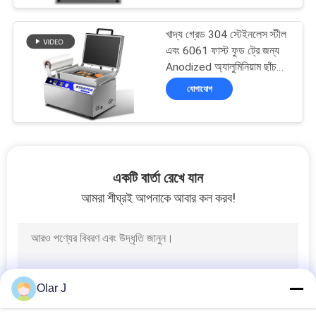
মেশিন DQ300VST
খাদ্য গ্রেড 304 স্টেইনলেস স্টীল
এবং 6061 ফাস্ট ফুড ট্রে জন্য
Anodized অ্যালুমিনিয়াম ছাঁচ
সঙ্গে হাত চাপানো ভ্যাকুয়াম ত্বক
যোগাযোগ
সীল মেশিন DQ320VST
একটি বার্তা রেখে যান
আমরা শীঘ্রই আপনাকে আবার কল করব!
Olar J