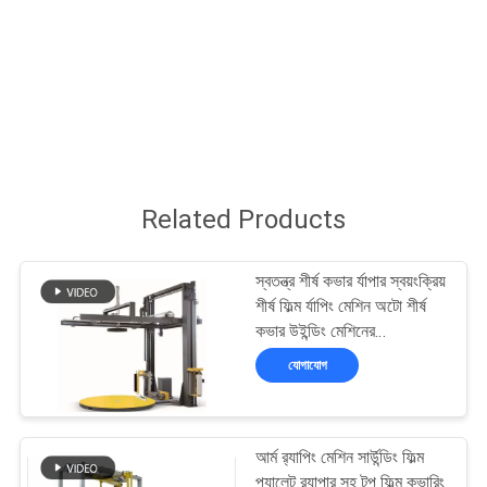
নিয়ন্ত্রণ
আমাদের
সাথে
যোগাযোগ
Related Products
খবর
স্বতন্ত্র শীর্ষ কভার র্যাপার স্বয়ংক্রিয়
মামলা
শীর্ষ ফিল্ম র্যাপিং মেশিন অটো শীর্ষ
কভার উইন্ডিং মেশিনের
প্রস্তুতকারক
যোগাযোগ
একটি
উদ্ধৃতি
অনুরোধ
আর্ম র‍্যাপিং মেশিন সার্উন্ডিং ফিল্ম
প্যালেট র‍্যাপার সহ টপ ফিল্ম কভারিং