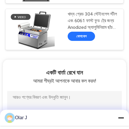
মেশিন DQ300VST
খাদ্য গ্রেড 304 স্টেইনলেস স্টীল
এবং 6061 ফাস্ট ফুড ট্রে জন্য
Anodized অ্যালুমিনিয়াম ছাঁচ
সঙ্গে হাত চাপানো ভ্যাকুয়াম ত্বক
যোগাযোগ
সীল মেশিন DQ320VST
একটি বার্তা রেখে যান
আমরা শীঘ্রই আপনাকে আবার কল করব!
Olar J