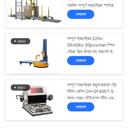
করুন
প্যাকিং সম্পূর্ণ স্বয়ংক্রিয় স্পাইরাল
আর্ম উইন্ডিং মেশিন
যোগাযোগ
সাইট
ম্যাপ
সম্পূর্ণ স্বয়ংক্রিয় 220v-
50/60hz 30pcs/min স্পিড
PRIVACY
স্ট্রেচ ফিল্ম র্যাপার সহ প্যালেট র্যাপিং
POLICY
মেশিন
যোগাযোগ
সম্পূর্ণ স্বয়ংক্রিয় বায়ুসংক্রান্ত ট্রে
সিলিং মেশিন CH-QF430T-S
খাদ্য গ্রেড স্টেইনলেস স্টীল এবং
6061 সতেজ খাদ্য প্যাকেজিং
যোগাযোগ
জন্য Anodized অ্যালুমিনিয়াম
ছাঁচ সঙ্গে