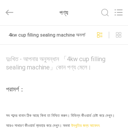
Yang
Chic
Machinery
পণ্য
Co.,
Ltd..
All
Rights
বাড়ি
Reserved.
4kw cup filling sealing machine অনলাইন উত্পাদন
পণ্য
দুঃখিত - আপনার অনুসন্ধান 「4kw cup filling
আমাদের
sealing machine」কোন পণ্য মেলে।
সম্পর্কে
পরামর্শ：
কারখানা
পরিদর্শন
সব শব্দের বানান ঠিক আছে কিনা তা নিশ্চিত করুন। বিভিন্ন কীওয়ার্ড চেষ্টা করে দেখুন।
গুণমান
আরও সাধারণ কীওয়ার্ড ব্যবহার করে দেখুন। অথবা
উদ্ধৃতির জন্য আবেদন.