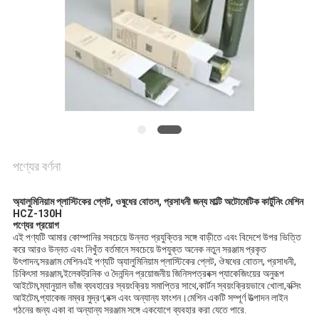
করুন
সাইট
ম্যাপ
PRIVACY
POLICY
পণ্যের বর্ণনা
অ্যালুমিনিয়াম প্লাস্টিকের প্লেট, ওষুধের বোতল, প্রসাধনী জন্য মাল্টি অটোমেটিক কার্টুনিং মেশিন
HCZ-130H
পণ্যের প্রয়োগ
এই পণ্যটি আমার কোম্পানির সবচেয়ে উন্নত প্রযুক্তির সঙ্গে বাড়ীতে এবং বিদেশে উপর ভিত্তি
করে আরও উন্নত এবং নিখুঁত বর্তমানে সবচেয়ে উপযুক্ত অনেক নতুন সরঞ্জাম প্রকৃত
উৎপাদন;সরঞ্জাম মেশিনএই পণ্যটি অ্যালুমিনিয়াম প্লাস্টিকের প্লেট, ঔষধের বোতল, প্রসাধনী,
চিকিৎসা সরঞ্জাম,ইলেকট্রনিক ও দৈনন্দিন প্রয়োজনীয় জিনিসপত্রবক্স প্যাকেজিংয়ের অনুরূপ
আইটেম,ম্যানুয়াল ভাঁজ ব্যবহারের স্বয়ংক্রিয় সমাপ্তির সাথে,কার্টন স্বয়ংক্রিয়ভাবে খোলা,বক্সিং
আইটেম,প্যাকেজ নম্বর মুদ্রণ,বক্স এবং অন্যান্য ফাংশন।মেশিন একটি সম্পূর্ণ উত্পাদন লাইন
গঠনের জন্য একা বা অন্যান্য সরঞ্জাম সঙ্গে একযোগে ব্যবহার করা যেতে পারে.