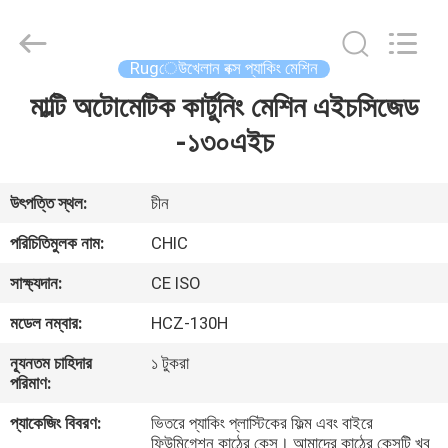
Yang
Chic
Machinery
Co.,
Ltd..
Rugেউখেলান বক্স প্যাকিং মেশিন
All
Rights
মাল্টি অটোমেটিক কার্টুনিং মেশিন এইচসিজেড
বাড়ি
Reserved.
-১৩০এইচ
পণ্য
উৎপত্তি স্থল:
চীন
আমাদের
পরিচিতিমুলক নাম:
CHIC
সম্পর্কে
সাক্ষ্যদান:
CE ISO
মডেল নম্বার:
HCZ-130H
কারখানা
ন্যূনতম চাহিদার
১ টুকরা
পরিদর্শন
পরিমাণ:
প্যাকেজিং বিবরণ:
ভিতরে প্যাকিং প্লাস্টিকের ফিল্ম এবং বাইরে
গুণমান
ফিউমিগেশন কাঠের কেস। আমাদের কাঠের কেসটি খুব