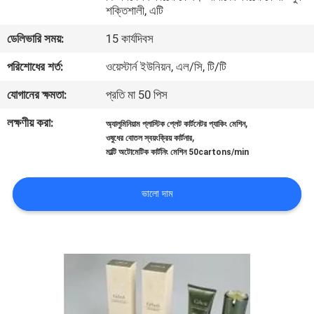
শক্তিশালী, এটি
নিয়ন্ত্রণ
ডেলিভারি সময়:
15 কার্যদিবস
আমাদের
পরিশোধের শর্ত:
ওয়েস্টার্ন ইউনিয়ন, এল/সি, টি/টি
সাথে
যোগানের ক্ষমতা:
প্রতি মা 50 পিস
যোগাযোগ
লক্ষণীয় করা:
,
অ্যালুমিনিয়াম প্লাস্টিক প্লেট কার্টনেটর প্যাকিং মেশিন
,
ওষুধের বোতল স্বয়ংক্রিয় কার্টনার
খবর
মাল্টি অটোমেটিক কার্টনিং মেশিন 50cartons/min
ভালো দাম
মামলা
একটি
উদ্ধৃতি
অনুরোধ