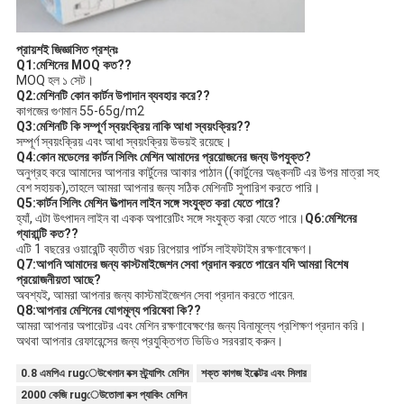
প্রায়শই জিজ্ঞাসিত প্রশ্নঃ
Q1
:
মেশিনের MOQ কত?
?
MOQ হল ১ সেট।
Q2
:
মেশিনটি কোন কার্টন উপাদান ব্যবহার করে?
?
কাগজের গুণমান 55-65g/m2
Q3
:
মেশিনটি কি সম্পূর্ণ স্বয়ংক্রিয় নাকি আধা স্বয়ংক্রিয়?
?
সম্পূর্ণ স্বয়ংক্রিয় এবং আধা স্বয়ংক্রিয় উভয়ই রয়েছে।
Q4
:
কোন মডেলের কার্টন সিলিং মেশিন আমাদের প্রয়োজনের জন্য উপযুক্ত
?
অনুগ্রহ করে আমাদের আপনার কার্টুনের আকার পাঠান ((কার্টুনের অঙ্কনটি এর উপর মাত্রা সহ
বেশ সহায়ক),তাহলে আমরা আপনার জন্য সঠিক মেশিনটি সুপারিশ করতে পারি।
Q5
:
কার্টন সিলিং মেশিন উত্পাদন লাইন সঙ্গে সংযুক্ত করা যেতে পারে
?
হ্যাঁ, এটা উৎপাদন লাইন বা একক অপারেটিং সঙ্গে সংযুক্ত করা যেতে পারে।
Q6
:
মেশিনের
গ্যারান্টি কত?
?
এটি 1 বছরের ওয়ারেন্টি ব্যতীত খরচ রিপেয়ার পার্টস লাইফটাইম রক্ষণাবেক্ষণ।
Q7
:
আপনি আমাদের জন্য কাস্টমাইজেশন সেবা প্রদান করতে পারেন যদি আমরা বিশেষ
প্রয়োজনীয়তা আছে
?
অবশ্যই, আমরা আপনার জন্য কাস্টমাইজেশন সেবা প্রদান করতে পারেন.
Q8
:
আপনার মেশিনের যোগমূল্য পরিষেবা কি?
?
আমরা আপনার অপারেটর এবং মেশিন রক্ষণাবেক্ষণের জন্য বিনামূল্যে প্রশিক্ষণ প্রদান করি।
অথবা আপনার রেফারেন্সের জন্য প্রযুক্তিগত ভিডিও সরবরাহ করুন।
0.8 এমপিএ rugেউখেলান বক্স স্ট্র্যাপিং মেশিন
শক্ত কাগজ ইরেক্টর এবং সিলার
2000 কেজি rugেউতোলা বক্স প্যাকিং মেশিন