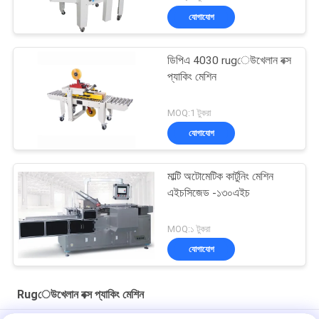
যোগাযোগ
ডিপিএ 4030 rugেউখেলান বক্স
প্যাকিং মেশিন
MOQ:1 টুকরা
যোগাযোগ
মাল্টি অটোমেটিক কার্টুনিং মেশিন
এইচসিজেড -১৩০এইচ
MOQ:১ টুকরা
যোগাযোগ
Rugেউখেলান বক্স প্যাকিং মেশিন