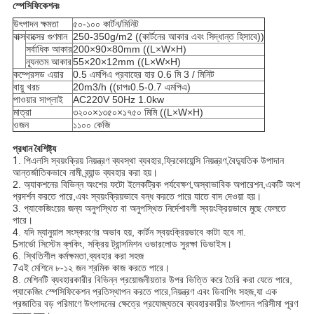
স্পেসিফিকেশনঃ
উৎপাদন ক্ষমতা
৫০-১০০ কার্টন/মিনিট
বাক্স
বাক্সের গুণমান
250-350g/m2 ((কার্টনের আকার এবং সিদ্ধান্ত হিসাবে))
সর্বাধিক আকার
200×90×80mm ((L×W×H)
ন্যূনতম আকার
55×20×12mm ((L×W×H)
কম্প্রেসড এয়ার
0.5 এমপিএ প্রবাহের হার 0.6 মি 3 / মিনিট
বায়ু খরচ
20m3/h ((চাপঃ0.5-0.7 এমপিএ)
পাওয়ার সাপ্লাই
AC220V 50Hz 1.0kw
মাত্রা
৩২০০×১৩৫০×১৭৫০ মিমি ((L×W×H)
ওজন
১১০০ কেজি
প্রধান বৈশিষ্ট্য
1
. পিএলসি স্বয়ংক্রিয় নিয়ন্ত্রণ ব্যবস্থা ব্যবহার,ফ্রিকোয়েন্সি নিয়ন্ত্রণ,বৈদ্যুতিক উপাদান
আন্তর্জাতিকভাবে নামী ব্র্যান্ড ব্যবহার করা হয়।
2. অ্যাকশনের বিভিন্ন অংশের ফটো ইলেকট্রিক পর্যবেক্ষণ,অস্বাভাবিক অপারেশন,একটি অংশ
প্রদর্শন করতে পারে,এবং স্বয়ংক্রিয়ভাবে বন্ধ করতে পারে যাতে বাদ দেওয়া হয়।
3. প্যাকেজিংয়ের জন্য অনুপস্থিত বা অনুপস্থিত নির্দেশাবলী স্বয়ংক্রিয়ভাবে মুছে ফেলতে
পারে।
4. যদি ম্যানুয়াল সংস্করণের অভাব হয়, কার্টন স্বয়ংক্রিয়ভাবে কাটা হবে না.
5সার্ভো সিস্টেম ব্লকিং, সক্রিয় ট্রান্সমিশন ওভারলোড সুরক্ষা ডিভাইস।
6. স্থিতিশীল কর্মক্ষমতা,ব্যবহার করা সহজ
7এই মেশিনে ৮-১২ জন শ্রমিক কাজ করতে পারে।
8. মেশিনটি ব্যবহারকারীর বিভিন্ন প্রয়োজনীয়তার উপর ভিত্তি করে তৈরি করা যেতে পারে,
প্যাকেজিং স্পেসিফিকেশন প্রতিস্থাপন করতে পারে,নিয়ন্ত্রণ এবং ডিবাগিং সহজ,যা এক
প্রজাতির বড় পরিমাণে উৎপাদনের ক্ষেত্রে প্রযোজ্যতবে ব্যবহারকারীর উৎপাদন পরিসীমা পূরণ