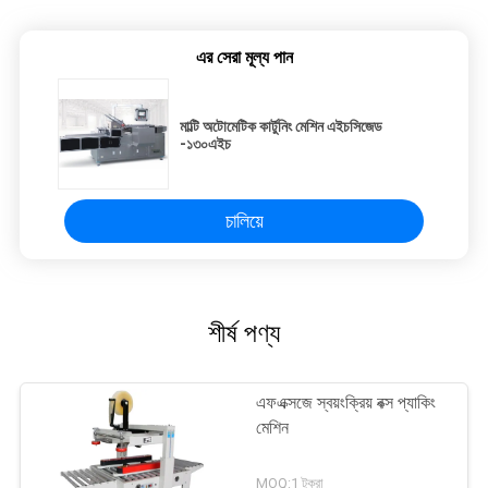
এর সেরা মূল্য পান
মাল্টি অটোমেটিক কার্টুনিং মেশিন এইচসিজেড
-১৩০এইচ
চালিয়ে
শীর্ষ পণ্য
এফএক্সজে স্বয়ংক্রিয় বক্স প্যাকিং
মেশিন
MOQ:1 টুকরা