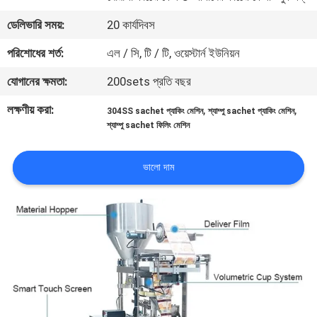
নিয়ন্ত্রণ
ডেলিভারি সময়:
20 কার্যদিবস
পরিশোধের শর্ত:
এল / সি, টি / টি, ওয়েস্টার্ন ইউনিয়ন
আমাদের
যোগানের ক্ষমতা:
200sets প্রতি বছর
সাথে
যোগাযোগ
লক্ষণীয় করা:
,
,
304SS sachet প্যাকিং মেশিন
শ্যাম্পু sachet প্যাকিং মেশিন
শ্যাম্পু sachet ফিলিং মেশিন
খবর
ভালো দাম
মামলা
একটি
উদ্ধৃতি
অনুরোধ