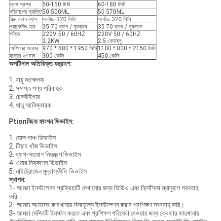
ব্যাগ প্রস্থ
50-150 মিমি
60-180 মিমি
পরিমাপের ব্যাপ্তি
50-500ML
50-570ML
ফিল্ম রোল ব্যাস
সর্বোচ্চ.320 মিমি
সর্বোচ্চ.320 মিমি
প্যাকেজিং হার
35-70 ব্যাগ / ন্যূনতম
35-70 ব্যাগ / ন্যূনতম
শক্তি
220V 50 / 60HZ
220V 50 / 60HZ
2.2KW
2.5 কেডব্লু
মেশিনের আকার
970 * 680 * 1950 মিমি
1100 * 800 * 2150 মিমি
যন্ত্রের গুণমান
300 কেজি
450 কেজি
অপটিনাল অতিরিক্ত যন্ত্রাংশ:
1. বায়ু সংক্ষেপক
2. সমাপ্ত পণ্য পরিবাহক
3. চেকউইগার
4. ধাতু আবিষ্কারক
Ptionচ্ছিক ফাংশন ডিভাইস:
1. হোল পাঞ্চ ডিভাইস
2. টিয়ার খাঁজ ডিভাইস
3. ব্যাগ-সংযোগ নিয়ন্ত্রণ ডিভাইস
4. এয়ার নিষ্কাশন ডিভাইস
5. নাইট্রোজেন মুদ্রাস্ফীতি ডিভাইস
স্থাপন:
1- আমরা ইনস্টলেশন প্রক্রিয়াটি দেখানোর জন্য ভিডিও এবং নির্দেশিকা ম্যানুয়াল সরবরাহ
করি।
2- আমরা আমাদের কারখানায় বিনামূল্যে ইনস্টলেশন করার প্রশিক্ষণ সরবরাহ করি।
3- আমরা মেশিনটি ইনস্টল করতে এবং প্রশিক্ষণ পরিষেবা দেওয়ার জন্য ক্রেতার কারখানায়