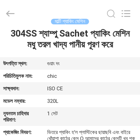
Yang
Chic
Machinery
Co.,
Ltd..
মাল্টি প্যাকিং মেশিন
All
Rights
304SS শ্যাম্পু Sachet প্যাকিং মেশিন
বাড়ি
Reserved.
মধু তরল খাদ্য পানীয় পূরণ করে
পণ্য
উৎপত্তি স্থল:
গুয়াং দং
আমাদের
পরিচিতিমুলক নাম:
chic
সম্পর্কে
সাক্ষ্যদান:
ISO CE
মডেল নম্বার:
320L
কারখানা
ন্যূনতম চাহিদার
1 সেট
পরিদর্শন
পরিমাণ:
প্যাকেজিং বিবরণ:
ভিতরে প্যাকিং হ'ল প্লাস্টিকের ছায়াছবি এবং বাইরে
গুণমান
ধোঁয়াশা কাঠের কেস O আমাদের কাঠের কেসটি খুব শক্