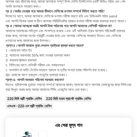
আপনার খরচ বাঁচানোর জন্য, আমরা আপনাকে সম্পূর্ণ বিশদ মেশিন ইনস্টলেশন একটি ভিডিও পাঠাব এবং শেষ
অবধি আপনাকে সহায়তা করব।
প্র 3।অর্ডার দেওয়ার পরে আমরা কীভাবে মেশিনের গুণমান সম্পর্কে নিশ্চিত করতে পারি?
বিতরণের আগে, আমরা আপনাকে মেশিনের গুণমান পরীক্ষা করতে ছবি এবং ভিডিওগুলি পাঠাব send
এবং আপনি নিজের দ্বারা বা চীনে আপনার পরিচিতিগুলির দ্বারাও গুণমান পরীক্ষা করার ব্যবস্থা করতে পারেন।
প্র 4।আমরা আশঙ্কা করছি আপনি টাকা পাঠানোর পরে আপনি আমাদের মেশিনটি পাঠাবেন না?
আমাদের ব্যবসায়ের লাইসেন্স এবং শংসাপত্র রয়েছে।এবং এটি আলিবাবা ট্রেড আশ্বাস পরিষেবাটি ব্যবহার
করার জন্য, আপনার অর্থের গ্যারান্টি দেওয়ার জন্য এবং আপনার মেশিনের সময়মত বিতরণ এবং মেশিনের
গুণমানের জন্য আমাদের জন্য উপলব্ধ।
প্রশ্ন 5।আপনি আমাকে পুরো লেনদেন প্রক্রিয়া ব্যাখ্যা করতে পারেন?
1. যোগাযোগ সাইন ইন
2. আমাদের কারখানায় 30% জমা দেওয়ার ব্যবস্থা করুন
3. কারখানা উত্পাদন ব্যবস্থা
৪. শিপিংয়ের আগে মেশিনটি পরীক্ষা এবং সনাক্তকরণ
৫. অনলাইন বা সাইট টেস্টের মাধ্যমে গ্রাহক বা তৃতীয় সংস্থা দ্বারা পরিদর্শন করা হয়েছে।
Sh. চালানের আগে ব্যালেন্স পেমেন্টের ব্যবস্থা করুন।
প্রশ্ন 6: আপনি সরবরাহ পরিষেবা সরবরাহ করবেন?
উত্তর: হ্যাঁআপনার চূড়ান্ত গন্তব্য সম্পর্কে আমাদের জানান, প্রসবের আগে আপনার রেফারেন্সের জন্য শিপিংয়ের
ব্যয় উদ্ধৃত করার জন্য আমরা আমাদের শিপিং এজেন্টের সাথে চেক করব।
220 মিমি মাল্টি প্যাকিং মেশিন
220 মিমি তরল স্যাশেট প্যাকিং মেশিন
এসএফ -220 এল মাল্টি প্যাকিং মেশিন
এর সেরা মূল্য পান