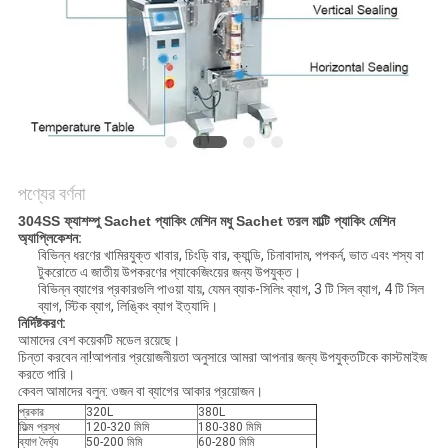
করুন
সাইট
ম্যাপ
PRIVACY
পণ্যের বর্ণনা
POLICY
304SS ফ্যাশম্পু Sachet প্যাকিং মেশিন মধু Sachet তরল মাল্টি প্যাকিং মেশিন
অ্যাপ্লিকেশন:
বিভিন্ন ধরণের খামিরযুক্ত খাবার, চিংড়ি বার, ক্যান্ডি, চিনাবাদাম, পপকর্ন, ভাত এবং শস্য বা
টুকরোতে এ জাতীয় উপকরণের প্যাকেজিংয়ের জন্য উপযুক্ত।
বিভিন্ন ব্যাগের প্রকারগুলি পাওয়া যায়, যেমন ব্যাক-সিলিং ব্যাগ, 3 টি সিল ব্যাগ, 4 টি সিল
ব্যাগ, স্টিক ব্যাগ, লিঙ্কিং ব্যাগ ইত্যাদি।
নির্দিষ্টকরণ:
আমাদের বেশ কয়েকটি মডেল রয়েছে।
চিন্তা করবেন না!আপনার প্রয়োজনীয়তা অনুসারে আমরা আপনার জন্য উপযুক্তটিকে কাস্টমাইজ
করতে পারি।
কেবল আমাদের বলুন: ওজন বা ব্যাগের আকার প্রয়োজন।
প্রকার
320L
380L
ফিল্ম প্রস্থ
120-320 মিমি
180-380 মিমি
ব্যাগ দৈর্ঘ্য
50-200 মিমি
60-280 মিমি