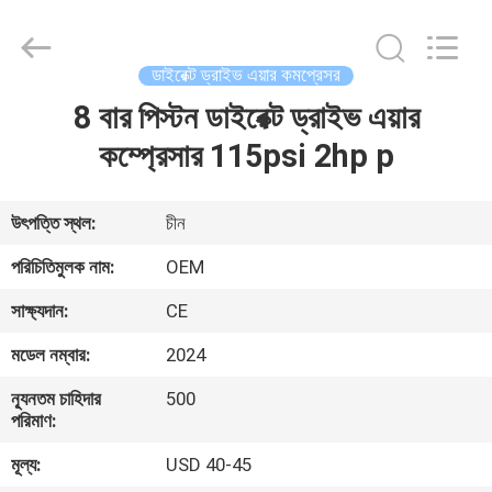
Yang
Chic
Machinery
Co.,
Ltd..
ডাইরেক্ট ড্রাইভ এয়ার কমপ্রেসর
All
Rights
8 বার পিস্টন ডাইরেক্ট ড্রাইভ এয়ার
বাড়ি
Reserved.
কম্প্রেসার 115psi 2hp p
পণ্য
উৎপত্তি স্থল:
চীন
আমাদের
পরিচিতিমুলক নাম:
OEM
সম্পর্কে
সাক্ষ্যদান:
CE
মডেল নম্বার:
2024
কারখানা
ন্যূনতম চাহিদার
500
পরিদর্শন
পরিমাণ:
মূল্য:
USD 40-45
গুণমান