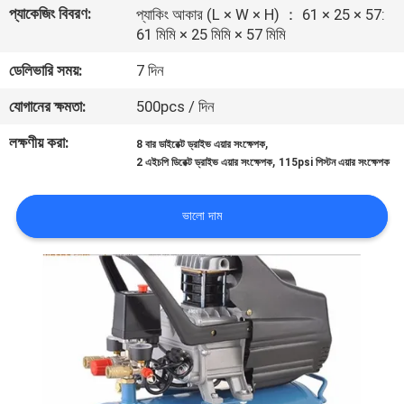
প্যাকেজিং বিবরণ:
নিয়ন্ত্রণ
প্যাকিং আকার (L × W × H) ： 61 × 25 × 57:
61 মিমি × 25 মিমি × 57 মিমি
ডেলিভারি সময়:
7 দিন
আমাদের
সাথে
যোগানের ক্ষমতা:
500pcs / দিন
যোগাযোগ
লক্ষণীয় করা:
,
8 বার ডাইরেক্ট ড্রাইভ এয়ার সংক্ষেপক
,
2 এইচপি ডিরেক্ট ড্রাইভ এয়ার সংক্ষেপক
115psi পিস্টন এয়ার সংক্ষেপক
খবর
ভালো দাম
মামলা
একটি
উদ্ধৃতি
অনুরোধ