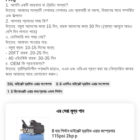
1. আপনি একটি কারখানা বা ট্রেডিং সংস্থা?
উত্তর: আমাদের সংস্থাটি পেশাদার পেশাদার এবং ব্যবসায়ী যা নকশা, বিকাশের সাথে সম্পর্কিত
এবং উত্পাদন
2. আপনার প্রসবের সময় কি?
উত্তর: নমুনা আদেশের জন্য 15 দিন, ধারক আদেশের জন্য 30 দিন।(ব্যস্ত মরসুমে আরও
বেশি দিন লাগতে পারে)
৩. ডেলিভারি কত সময় নেয়?
উত্তর: আমানত পাওয়ার পরে:
- নমুনা ক্রম: 10-15 দিনের মধ্যে;
- 20FT ধারক: 20-25 দিন;
- 40 এইচকিউ ধারক: 30-35 দিন
৪. OEM কি গ্রহণযোগ্য?
উত্তর: হ্যাঁস্থিতিশীল পণ্যগুলি ছাড়াও, ওএম এবং ওডিএম গ্রহণ করা হয়।বিস্তারিত জানার
জন্য আমাদের সাথে যোগাযোগ করুন।
50L ডাইরেক্ট ড্রাইভ এয়ার সংক্ষেপক
0.8 এমপিএ ডাইরেক্ট ড্রাইভ এয়ার সংক্ষেপক
1.5 কিলোওয়াট এয়ার কমপ্রেসার একক পিস্টন
এর সেরা মূল্য পান
8 বার পিস্টন ডাইরেক্ট ড্রাইভ এয়ার কম্প্রেসার
115psi 2hp p