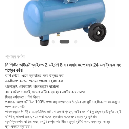
করুন
সাইট
ম্যাপ
PRIVACY
পণ্যের বর্ণনা
POLICY
সি পিস্টন ডাইরেক্ট ড্রাইভড 2 এইচপি 8 বার এয়ার কম্প্রেসার 24 এল ট্যাঙ্ক সহ
পণ্যের বর্ণনা
তামা মোটর: এটির ব্যবহারের সময় উন্নতি করা
নন-স্লিপ: কাজের ক্ষেত্রে গোলমাল হ্রাস করা
থার্মোভেন্ট: রেডিয়েটিং পারফরম্যান্স বাড়ানো
রাবার হুইল: সহজেই সরানো এটিকে ব্যবহারে নমনীয় করে তোলে
স্থির কর্মক্ষমতা। দীর্ঘ জীবন
প্রসবের আগে পরীক্ষিত 100% পণ্য বায়ু সংক্ষেপণের দৈর্ঘ্যের গ্যারান্টি সহ স্থির পারফরম্যান্স
পাম্প এবং মোটর
পারফরম্যান্স বৈশিষ্ট্য: অন্তর্নির্মিত কাঠামো নকশা গ্রহণ, মোটর সরাসরি ক্র্যাঙ্কশ্যাফ্ট ঘূর্ণন, ছোট
ভলিউম, হালকা ওজন, বহন করা সহজ, ব্যবহারে সহজ এবং অন্যান্য সুবিধার
অ্যাপ্লিকেশন: বাড়ির সজ্জা, পেইন্ট স্প্রে কার টায়ার মুদ্রাস্ফীতি এবং অন্যান্য ক্ষেত্রে
ব্যাপকভাবে ব্যবহৃত।