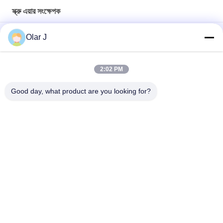
স্ক্রু এয়ার সংক্ষেপক
Direct Driven Rotary Screw Air Compressor 7.5kw 10hp Air
Olar J
Cooling
Portable Industrial Screw Compressor 30HP 580KGS Blue
2:02 PM
22 কেডব্লিউ স্ক্রু এয়ার সংকোচকারী 30 এইচপি 10 বার বেল্ট ড্রাইভ থ্রি ফেজ
Good day, what product are you looking for?
সব
মাল্টি প্যাকিং মেশিন
স্ক্রু এয়ার সংক্ষেপক
ভিএফএফএস প্যাকিং মেশিন
ভ্যাকুয়াম সিল প্যাকিং মেশিন
Rugেউখেলান বক্স প্যাকিং 
চা ব্যাগ প্যাকিং মেশিন
মেশিন