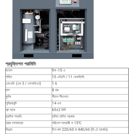
প্রযুক্তিগত পরামিতি
মডেল
চিক -15 এ
শক্তি
15 এইচপি / 11 কেডব্লিউ
এফএডি: (এম 3 / এমআইএন)
1.6
চাপ
8 বার
কুলিং
শীতল শীতলতা
লুব্রিক্যান্ট
14 এল
শব্দ স্তর
65
±
2 ডিবি
ড্রাইভ পদ্ধতি
চালিত চালিত প্রকার
স্রাব তাপমাত্রা
পরিবেশ অস্থায়ী + 15
℃
বিদ্যুৎ
তিন ধাপ 220/60 বা 440/60 (ভি // হার্জেড)