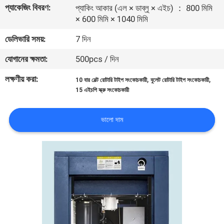
প্যাকেজিং বিবরণ:
নিয়ন্ত্রণ
প্যাকিং আকার (এল × ডাব্লু × এইচ) ： 800 মিমি
× 600 মিমি × 1040 মিমি
ডেলিভারি সময়:
7 দিন
আমাদের
সাথে
যোগানের ক্ষমতা:
500pcs / দিন
যোগাযোগ
লক্ষণীয় করা:
,
,
10 বার বেল্ট রোটারি টাইপ সংকোচকারী
বুলেট রোটারি টাইপ সংকোচকারী
15 এইচপি স্ক্রু সংকোচকারী
খবর
ভালো দাম
মামলা
একটি
উদ্ধৃতি
অনুরোধ