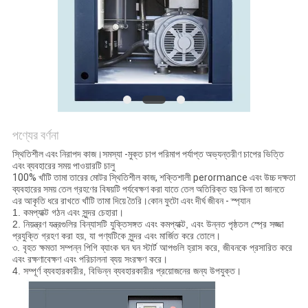
করুন
সাইট
ম্যাপ
PRIVACY
পণ্যের বর্ণনা
POLICY
স্থিতিশীল এবং নিরাপদ কাজ।সমস্যা -মুক্ত চাপ পরিমাপ পর্যাপ্ত অভ্যন্তরীণ চাপের ভিত্তি
এবং ব্যবহারের সময় পাওয়ারটি চালু
100% খাঁটি তামা তারের মোটর স্থিতিশীল কাজ, শক্তিশালী perormance এবং উচ্চ দক্ষতা
ব্যবহারের সময় তেল গ্রহণের বিষয়টি পর্যবেক্ষণ করা যাতে তেল অতিরিক্ত হয় কিনা তা জানতে
এর আকৃতি ধরে রাখতে খাঁটি তামা দিয়ে তৈরি।কোন ফুটো এবং দীর্ঘ জীবন - স্প্যান
1. কমপ্যাক্ট গঠন এবং সুন্দর চেহারা।
2. নিয়ন্ত্রণ যন্ত্রগুলির বিন্যাসটি যুক্তিসঙ্গত এবং কমপ্যাক্ট, এবং উন্নত পৃষ্ঠতল স্প্রে সজ্জা
প্রযুক্তি গ্রহণ করা হয়, যা পণ্যটিকে সুন্দর এবং মার্জিত করে তোলে।
৩. বৃহত ক্ষমতা সম্পন্ন পিগি ব্যাংক ঘন ঘন স্টার্ট আপগুলি হ্রাস করে, জীবনকে প্রসারিত করে
এবং রক্ষণাবেক্ষণ এবং পরিচালনা ব্যয় সংরক্ষণ করে।
4. সম্পূর্ণ ব্যবহারকারীর, বিভিন্ন ব্যবহারকারীর প্রয়োজনের জন্য উপযুক্ত।