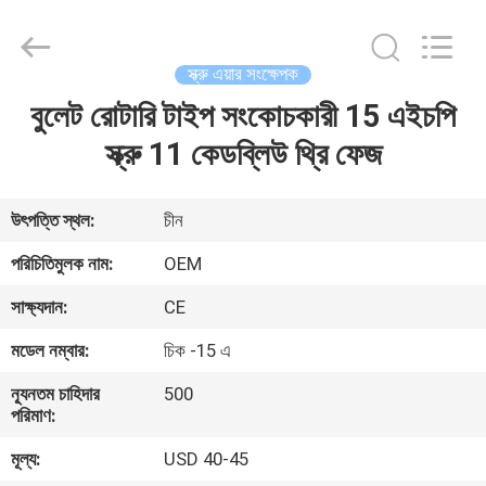
Yang
Chic
Machinery
Co.,
Ltd..
স্ক্রু এয়ার সংক্ষেপক
All
Rights
বুলেট রোটারি টাইপ সংকোচকারী 15 এইচপি
বাড়ি
Reserved.
স্ক্রু 11 কেডব্লিউ থ্রি ফেজ
পণ্য
উৎপত্তি স্থল:
চীন
আমাদের
পরিচিতিমুলক নাম:
OEM
সম্পর্কে
সাক্ষ্যদান:
CE
মডেল নম্বার:
চিক -15 এ
কারখানা
ন্যূনতম চাহিদার
500
পরিদর্শন
পরিমাণ:
মূল্য:
USD 40-45
গুণমান