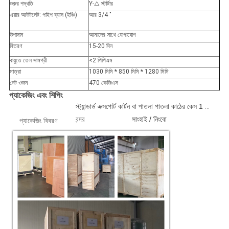
শুরুর পদ্ধতি
Y-
△
স্টার্টার
এয়ার আউটলেট: পাইপ ব্যাস (ইঞ্চি)
আর 3/4 "
উপাদান
আমাদের সাথে যোগাযোগ
বিতরণ
15-20 দিন
বায়ুতে তেল সামগ্রী
<2 পিপিএম
মাত্রা
1030 মিমি * 850 মিমি * 1280 মিমি
নেট ওজন
470 কেজিএস
প্যাকেজিং এবং শিপিং
স্ট্যান্ডার্ড এক্সপোর্ট কার্টন বা পাতলা পাতলা কাঠের কেস 1 পিসি / বক্স
বন্দর
সাংহাই / নিংবো
প্যাকেজিং বিবরণ