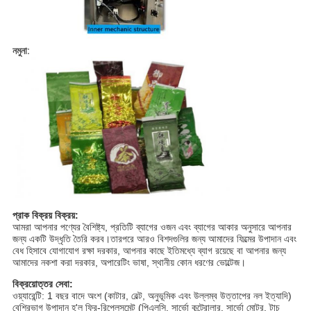
নমুনা:
প্রাক বিক্রয় বিক্রয়:
আমরা আপনার পণ্যের বৈশিষ্ট্য, প্রতিটি ব্যাগের ওজন এবং ব্যাগের আকার অনুসারে আপনার
জন্য একটি উদ্ধৃতি তৈরি করব।তারপরে আরও বিশদগুলির জন্য আমাদের ফিল্মের উপাদান এবং
বেধ হিসাবে যোগাযোগ রক্ষা দরকার, আপনার কাছে ইতিমধ্যে ব্যাগ রয়েছে বা আপনার জন্য
আমাদের নকশা করা দরকার, অপারেটিং ভাষা, স্থানীয় কোন ধরণের ভোল্টেজ।
বিক্রয়োত্তর সেবা:
ওয়্যারেন্টি: 1 বছর বাদে অংশ (কাটার, বেল্ট, অনুভূমিক এবং উল্লম্ব উত্তাপের নল ইত্যাদি)
বেশিরভাগ উপাদান হ'ল ফ্রি-রিপ্লেসমেন্ট (পিএলসি, সার্ভো কন্ট্রোলার, সার্ভো মোটর, টাচ