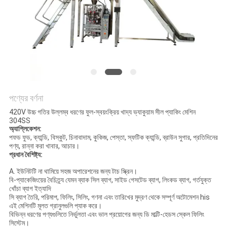
করুন
সাইট
ম্যাপ
PRIVACY
পণ্যের বর্ণনা
POLICY
420V উচ্চ গতির উল্লম্ব ধরণের ফুল-স্বয়ংক্রিয় খাদ্য ভ্যাকুয়াম সীল প্যাকিং মেশিন
304SS
অ্যাপ্লিকেশন:
পফড ফুড, ক্যান্ডি, বিস্কুট, চিনাবাদাম, কুকিজ, পেস্তা, স্ফটিক ক্যান্ডি, ব্রাউন সুগার, প্রতিদিনের
পণ্য, রান্না করা খাবার, আচার।
প্রধান বৈশিষ্ট্য:
A. ইউনিটটি না থামিয়ে সহজ অপারেশনের জন্য টাচ স্ক্রিন।
বি-প্যাকেজিংয়ের বৈচিত্র্য যেমন ব্যাক সিল ব্যাগ, সাইড গেসটেড ব্যাগ, লিংকড ব্যাগ, গর্তযুক্ত
খোঁচা ব্যাগ ইত্যাদি
সি ব্যাগ তৈরি, পরিমাপ, ফিলিং, সিলিং, গণনা এবং তারিখের মুদ্রণ থেকে সম্পূর্ণ অটোমেশন his
এই মেশিনটি মূলত গ্রানুলগুলি প্যাক করে।
বিভিন্ন ধরণের পণ্যগুলিতে নির্ভুলতা এবং ভাল প্রয়োগের জন্য ডি মাল্টি-হেডস স্কেল ফিলিং
সিস্টেম।