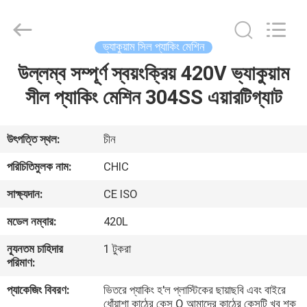
Yang
Chic
Machinery
Co.,
Ltd..
ভ্যাকুয়াম সিল প্যাকিং মেশিন
All
Rights
উল্লম্ব সম্পূর্ণ স্বয়ংক্রিয় 420V ভ্যাকুয়াম
বাড়ি
Reserved.
সীল প্যাকিং মেশিন 304SS এয়ারটিগ্যাট
পণ্য
উৎপত্তি স্থল:
চীন
আমাদের
পরিচিতিমুলক নাম:
CHIC
সম্পর্কে
সাক্ষ্যদান:
CE ISO
মডেল নম্বার:
420L
কারখানা
ন্যূনতম চাহিদার
1 টুকরা
পরিদর্শন
পরিমাণ:
প্যাকেজিং বিবরণ:
ভিতরে প্যাকিং হ'ল প্লাস্টিকের ছায়াছবি এবং বাইরে
গুণমান
ধোঁয়াশা কাঠের কেস O আমাদের কাঠের কেসটি খুব শক্