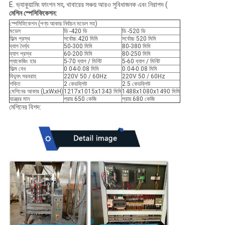
E. ভ্যাকুয়ামিং ফাংশন সহ, খাবারের সঞ্চয় আরও সুবিধাজনক এবং নিরাপদ (
মেশিন স্পেসিফিকেশন:
স্পেসিফিকেশন (পণ্য আকার নির্বাচন মডেল সহ)
মডেল
ডি -420 ভি
ডি -520 ভি
ফিল্ম প্রস্থ
সর্বোচ্চ.420 মিমি
সর্বোচ্চ 520 মিমি
ব্যাগ দৈর্ঘ্য
50-300 মিমি
80-380 মিমি
ব্যাগ প্রস্থ
60-200 মিমি
80-250 মিমি
প্যাকেজিং হার
5-70 ব্যাগ / মিনিট
5-60 ব্যাগ / মিনিট
ফিল্ম বেধ
0.04-0.08 মিমি
0.04-0.08 মিমি
বিদ্যুৎ সরবরাহ
220V 50 / 60Hz
220V 50 / 60Hz
শক্তি
2 কেডব্লিউ
2.5 কেডব্লিউ
মেশিনের আকার (LxWxH)
1217x1015x1343 মিমি
1488x1080x1490 মিমি
যন্ত্রের মান
প্রায় 650 কেজি
প্রায় 680 কেজি
মেশিনের বিশদ: