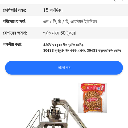
নিয়ন্ত্রণ
ডেলিভারি সময়:
15 কার্যদিবস
পরিশোধের শর্ত:
এল / সি, টি / টি, ওয়েস্টার্ন ইউনিয়ন
আমাদের
যোগানের ক্ষমতা:
প্রতি মাসে 50 টুকরো
সাথে
যোগাযোগ
লক্ষণীয় করা:
,
420V ভ্যাকুয়াম সীল প্যাকিং মেশিন
,
304SS ভ্যাকুয়াম সীল প্যাকিং মেশিন
304SS বায়ুচক্র সিলিং মেশিন
খবর
ভালো দাম
মামলা
একটি
উদ্ধৃতি
অনুরোধ