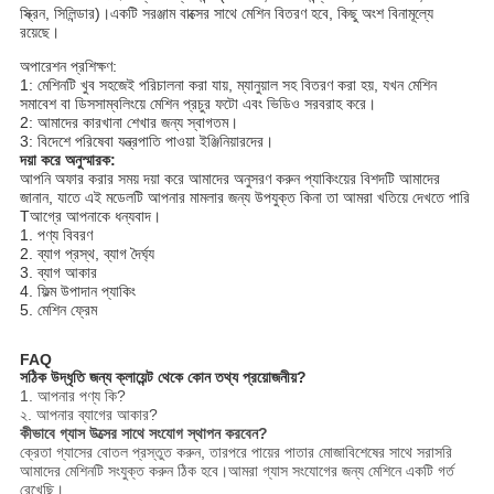
স্ক্রিন, সিলিন্ডার)।একটি সরঞ্জাম বাক্সের সাথে মেশিন বিতরণ হবে, কিছু অংশ বিনামূল্যে
রয়েছে।
অপারেশন প্রশিক্ষণ:
1: মেশিনটি খুব সহজেই পরিচালনা করা যায়, ম্যানুয়াল সহ বিতরণ করা হয়, যখন মেশিন
সমাবেশ বা ডিসসাম্বলিংয়ে মেশিন প্রচুর ফটো এবং ভিডিও সরবরাহ করে।
2: আমাদের কারখানা শেখার জন্য স্বাগতম।
3: বিদেশে পরিষেবা যন্ত্রপাতি পাওয়া ইঞ্জিনিয়ারদের।
দয়া করে অনুস্মারক:
আপনি অফার করার সময় দয়া করে আমাদের অনুসরণ করুন প্যাকিংয়ের বিশদটি আমাদের
জানান, যাতে এই মডেলটি আপনার মামলার জন্য উপযুক্ত কিনা তা আমরা খতিয়ে দেখতে পারি
Tআগ্রে আপনাকে ধন্যবাদ।
1. পণ্য বিবরণ
2. ব্যাগ প্রস্থ, ব্যাগ দৈর্ঘ্য
3. ব্যাগ আকার
4. ফিল্ম উপাদান প্যাকিং
5. মেশিন ফ্রেম
FAQ
সঠিক উদ্ধৃতি জন্য ক্লায়েন্ট থেকে কোন তথ্য প্রয়োজনীয়?
1. আপনার পণ্য কি?
২. আপনার ব্যাগের আকার?
কীভাবে গ্যাস উত্সের সাথে সংযোগ স্থাপন করবেন?
ক্রেতা গ্যাসের বোতল প্রস্তুত করুন, তারপরে পায়ের পাতার মোজাবিশেষের সাথে সরাসরি
আমাদের মেশিনটি সংযুক্ত করুন ঠিক হবে।আমরা গ্যাস সংযোগের জন্য মেশিনে একটি গর্ত
রেখেছি।