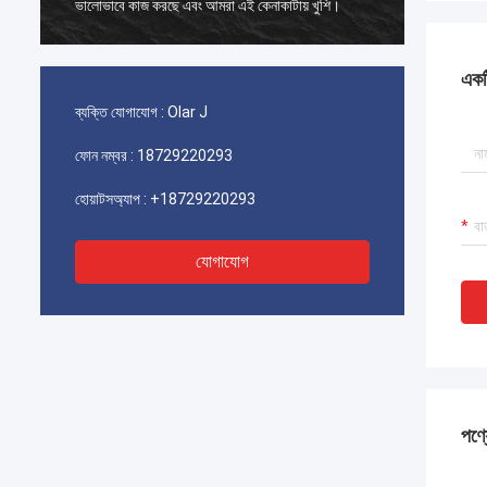
ভালোভাবে কাজ করছে এবং আমরা এই কেনাকাটায় খুশি।
ভালোভাবে
একটি
ব্যক্তি যোগাযোগ :
Olar J
ফোন নম্বর :
18729220293
হোয়াটসঅ্যাপ :
+18729220293
যোগাযোগ
পণ্য