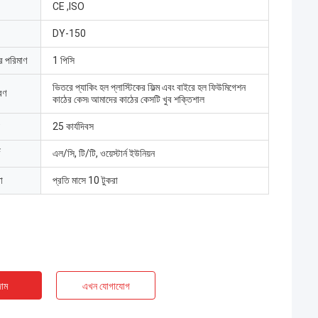
CE ,ISO
DY-150
ার পরিমাণ
1 পিসি
ভিতরে প্যাকিং হল প্লাস্টিকের ফিল্ম এবং বাইরে হল ফিউমিগেশন
রণ
কাঠের কেস৷ আমাদের কাঠের কেসটি খুব শক্তিশাল
25 কার্যদিবস
এল/সি, টি/টি, ওয়েস্টার্ন ইউনিয়ন
া
প্রতি মাসে 10 টুকরা
াম
এখন যোগাযোগ