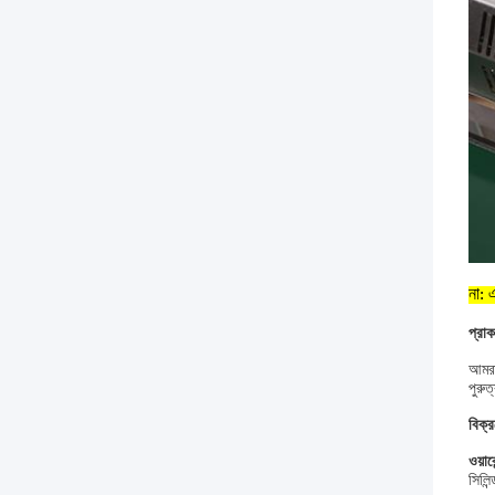
না: 
প্রাক
আমরা
পুরু
বিক্র
ওয়ারে
সিলিন