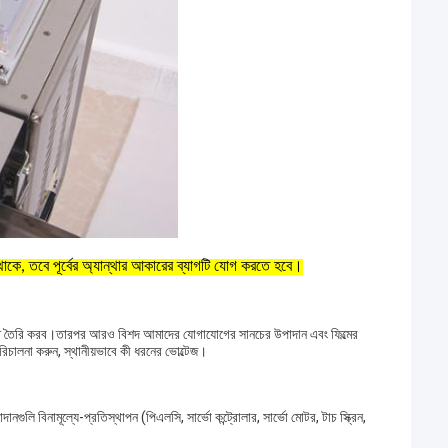
থাকে, তবে পূর্বের অ্যান্থার আকারের ব্যাগটি যোগ করতে হবে।
্ধৃতি তৈরি করব।তারপর আরও বিশদ আমাদের যোগাযোগের সানচের উপাদান এবং ফিল্মের
িচালনা করুন, স্থানীয়ভাবে কী ধরনের ভোল্টেজ।
ুলি বিনামূল্যে-প্রতিস্থাপন (পিএলসি, সার্ভো কন্ট্রোলার, সার্ভো মোটর, টাচ স্ক্রিন,