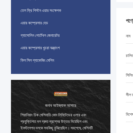
তেল ফ্রি পিস্টন এয়ার সংক্ষেপক
পণ্
এয়ার কম্প্রেসার হেড
গ্যাসোলিন পোর্টেবল জেনারেটর
নাম
এয়ার কম্প্রেসার খুচরা যন্ত্রাংশ
চালি
ফিল সিল প্যাকেজিং মেশিন
সিলি
সীল 
জনাব আইজ্যাক আসারে
বিশে
শিয়ানিয়াং চিক মেশিনারি কোং লিমিটেডের ওলার এবং
শিয়ানিয়
প্রযুক্তিগত দল দ্রুত প্রশ্নের উত্তর দিয়েছিল এবং
প্রযুক্তি
ইনস্টলেশন দলকে সবকিছু বুঝিয়েছিল। সবশেষে, মেশিনটি
ইনস্টলেশ