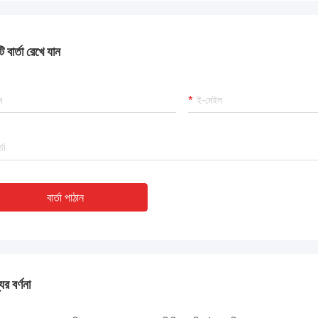
 কাজ করছে এবং আমরা এই কেনাকাটায় খুশি।
 বার্তা রেখে যান
বার্তা পাঠান
ের বর্ণনা