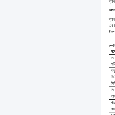
ব্যা
আবে
ব্যা
এই স
ইলেক
স্পে
মড
ভো
শক
বায
সি
সিল
সিল
তাপ
পর
প্