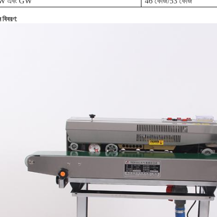
W এবং GW
46 কেজি/53 কেজি
ন বিবরণ: