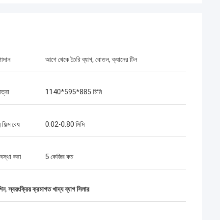
পাদান
আগে থেকে তৈরি ব্যাগ, বোতল, ক্যানের টিন
াত্রা
1140*595*885 মিমি
িল্ম বেধ
0.02-0.80 মিমি
বস্থা করা
5 কেজির কম
শিন
,
স্বয়ংক্রিয় ক্রমাগত খাদ্য ব্যাগ সিলার