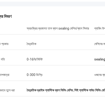
যের বিবরণ
স্বয়ংক্রিয় ক্রমাগত তাপ ব্যাগ sealing মেশিন/ব্যাগ সিলার
প্যাকিং উ
ত প্রকার
বৈদ্যুতিক
মেশিনের ম
ং গতি
0-16মি/মিনিট
sealing ফ
তাপমাত্রা
0-300 ডিগ্রি
ওজনের ব্য
জনাব আইজ্যাক আসারে
ষভাবে তুলে ধরা
বৈদ্যুতিক ড্রাইভ প্লাস্টিক ব্যাগ সিলিং মেশিন
,
সিই প্লাস্টিক পাউচ সিলিং মে
াং চিক মেশিনারি কোং লিমিটেডের ওলার এবং
গত দল দ্রুত প্রশ্নের উত্তর দিয়েছিল এবং
ন দলকে সবকিছু বুঝিয়েছিল। সবশেষে, মেশিনটি