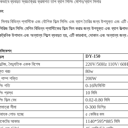
পকভাবে ব্যবহৃত স্বয়ংক্রিয় ক্রমাগত তাপ ব্যাগ সিলিং মেশিন/ব্যাগ সিলার
দন:
গ সিলার বিভিন্ন প্লাস্টিক এবং যৌগিক ফিল্ম সিলিং এবং ব্যাগ তৈরির জন্য উপযুক্ত এবং এটি 
িরিজ ফিল্ম সিলিং মেশিন বিভিন্ন প্লাস্টিকের ফিল্ম সিল করার জন্য উপযুক্ত এবং ব্যাগ উত্পাদন 
ট্রনিক উপাদান এবং অন্যান্য শিল্পে ব্যবহৃত হয়, এটি কারখানা, দোকান এবং অন্যান্য জন্য 
সিফিকেশন:
DY-150
েল
ল্টেজ, বৈদ্যুতিক একক বিশেষ
220V/50Hz 110V/ 60Hz
্তি খরচ
80w
়ু পাম্প শক্তি
200W
লিং গতি
0-16মি/মিনিট
িং প্রস্থ
10 মিমি
িং ফিল্ম বেধ
0.02-0.80 মিমি
মাত্রা সীমা
0-300 ডিগ্রি
িবাহক লোড হচ্ছে
৫ কেজির কম
যাকেটের আকার
1140*595*885 মিমি