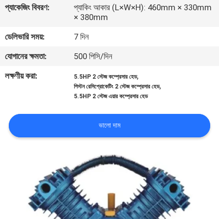
প্যাকেজিং বিবরণ:
প্যাকিং আকার (L×W×H): 460mm × 330mm
নিয়ন্ত্রণ
× 380mm
ডেলিভারি সময়:
7 দিন
আমাদের
যোগানের ক্ষমতা:
500 পিসি/দিন
সাথে
যোগাযোগ
লক্ষণীয় করা:
,
5.5HP 2 স্টেজ কম্প্রেসার হেড
,
পিস্টন রেসিপ্রোকেটিং 2 স্টেজ কম্প্রেসার হেড
5.5HP 2 স্টেজ এয়ার কম্প্রেসার হেড
খবর
ভালো দাম
মামলা
একটি
উদ্ধৃতি
অনুরোধ