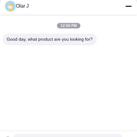
3 এইচপি হর্স পাওয়ার
Olar J
120V/240V ভোল্টেজ এয়ার কম্প্রেসার হেড 2 সিলিন্ডার এবং 0.8Mpa/115psi চাপ
সঙ্গে
12:56 PM
উচ্চতর পারফরম্যান্স এবং স্থায়িত্ব সহ শিল্প বায়ু সংকোচকারী মাথা
Good day, what product are you looking for?
সব
মাল্টি প্যাকিং মেশিন
স্ক্রু এয়ার সংক্ষেপক
ভিএফএফএস প্যাকিং মেশিন
ভ্যাকুয়াম সিল প্যাকিং মেশিন
Rugেউখেলান বক্স প্যাকিং 
চা ব্যাগ প্যাকিং মেশিন
মেশিন
অ্যাসেপটিক কার্টন ফিলিং 
স্বয়ংক্রিয় কার্টনিং মেশিন
মেশিন