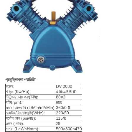
প্রযুক্তিগত পরামিতি
মডেল:
DV-2080
শক্তি (Kw/Hp):
4.0kw/5.5HP
সিলিন্ডার ডায়া×নং(মিমি):
80×2
গতি(rpm):
600
এয়ার ডেলিভারি (L/Min/m³/Min):
360/0.6
ভোল্টেজ/ফ্রিকোয়েন্সি(V/Hz):
220/50
সর্বোচ্চ চাপ (psi/বার):
115/8
ওজন (কেজি):
25
মাত্রা (L×W×Hmm):
500×300×470