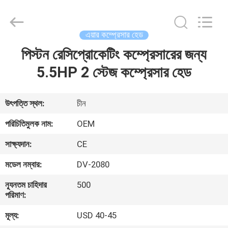
Yang
Chic
Machinery
Co.,
Ltd..
এয়ার কম্প্রেসার হেড
All
Rights
পিস্টন রেসিপ্রোকেটিং কম্প্রেসারের জন্য
বাড়ি
Reserved.
5.5HP 2 স্টেজ কম্প্রেসার হেড
পণ্য
উৎপত্তি স্থল:
চীন
আমাদের
পরিচিতিমুলক নাম:
OEM
সম্পর্কে
সাক্ষ্যদান:
CE
মডেল নম্বার:
DV-2080
কারখানা
ন্যূনতম চাহিদার
500
পরিদর্শন
পরিমাণ:
মূল্য:
USD 40-45
গুণমান