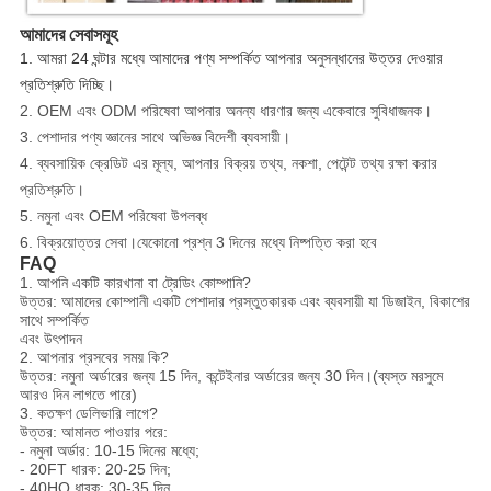
আমাদের সেবাসমূহ
1. আমরা 24 ঘন্টার মধ্যে আমাদের পণ্য সম্পর্কিত আপনার অনুসন্ধানের উত্তর দেওয়ার
প্রতিশ্রুতি দিচ্ছি।
2. OEM এবং ODM পরিষেবা আপনার অনন্য ধারণার জন্য একেবারে সুবিধাজনক।
3. পেশাদার পণ্য জ্ঞানের সাথে অভিজ্ঞ বিদেশী ব্যবসায়ী।
4. ব্যবসায়িক ক্রেডিট এর মূল্য, আপনার বিক্রয় তথ্য, নকশা, পেটেন্ট তথ্য রক্ষা করার
প্রতিশ্রুতি।
5. নমুনা এবং OEM পরিষেবা উপলব্ধ
6. বিক্রয়োত্তর সেবা।যেকোনো প্রশ্ন 3 দিনের মধ্যে নিষ্পত্তি করা হবে
FAQ
1. আপনি একটি কারখানা বা ট্রেডিং কোম্পানি?
উত্তর: আমাদের কোম্পানী একটি পেশাদার প্রস্তুতকারক এবং ব্যবসায়ী যা ডিজাইন, বিকাশের
সাথে সম্পর্কিত
এবং উৎপাদন
2. আপনার প্রসবের সময় কি?
উত্তর: নমুনা অর্ডারের জন্য 15 দিন, কন্টেইনার অর্ডারের জন্য 30 দিন।(ব্যস্ত মরসুমে
আরও দিন লাগতে পারে)
3. কতক্ষণ ডেলিভারি লাগে?
উত্তর: আমানত পাওয়ার পরে:
- নমুনা অর্ডার: 10-15 দিনের মধ্যে;
- 20FT ধারক: 20-25 দিন;
- 40HQ ধারক: 30-35 দিন