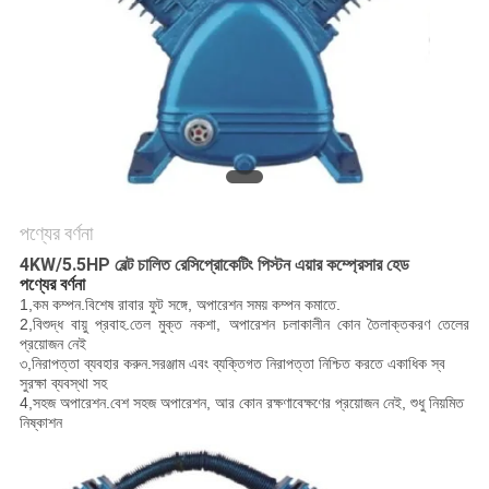
করুন
সাইট
ম্যাপ
PRIVACY
POLICY
পণ্যের বর্ণনা
4KW/5.5HP বেল্ট চালিত রেসিপ্রোকেটিং পিস্টন এয়ার কম্প্রেসার হেড
পণ্যের বর্ণনা
1,
কম কম্পন
.বিশেষ রাবার ফুট সঙ্গে, অপারেশন সময় কম্পন কমাতে.
2,
বিশুদ্ধ বায়ু প্রবাহ
.তেল মুক্ত নকশা, অপারেশন চলাকালীন কোন তৈলাক্তকরণ তেলের
প্রয়োজন নেই
৩,
নিরাপত্তা ব্যবহার করুন
.সরঞ্জাম এবং ব্যক্তিগত নিরাপত্তা নিশ্চিত করতে একাধিক স্ব
সুরক্ষা ব্যবস্থা সহ
4,
সহজ অপারেশন
.বেশ সহজ অপারেশন, আর কোন রক্ষণাবেক্ষণের প্রয়োজন নেই, শুধু নিয়মিত
নিষ্কাশন