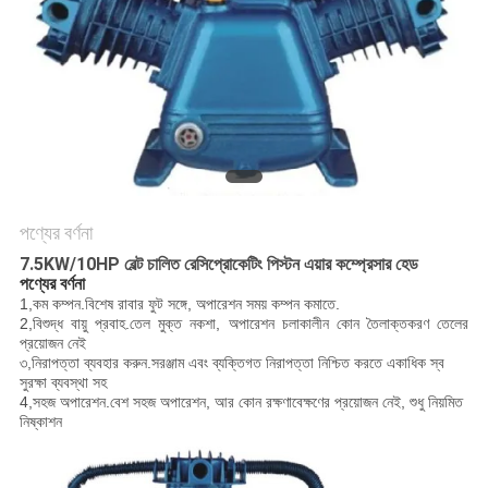
করুন
সাইট
ম্যাপ
PRIVACY
POLICY
পণ্যের বর্ণনা
7.5KW/10HP বেল্ট চালিত রেসিপ্রোকেটিং পিস্টন এয়ার কম্প্রেসার হেড
পণ্যের বর্ণনা
1,
কম কম্পন
.বিশেষ রাবার ফুট সঙ্গে, অপারেশন সময় কম্পন কমাতে.
2,
বিশুদ্ধ বায়ু প্রবাহ
.তেল মুক্ত নকশা, অপারেশন চলাকালীন কোন তৈলাক্তকরণ তেলের
প্রয়োজন নেই
৩,
নিরাপত্তা ব্যবহার করুন
.সরঞ্জাম এবং ব্যক্তিগত নিরাপত্তা নিশ্চিত করতে একাধিক স্ব
সুরক্ষা ব্যবস্থা সহ
4,
সহজ অপারেশন
.বেশ সহজ অপারেশন, আর কোন রক্ষণাবেক্ষণের প্রয়োজন নেই, শুধু নিয়মিত
নিষ্কাশন