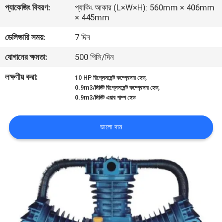
প্যাকেজিং বিবরণ:
প্যাকিং আকার (L×W×H): 560mm × 406mm
নিয়ন্ত্রণ
× 445mm
ডেলিভারি সময়:
7 দিন
আমাদের
যোগানের ক্ষমতা:
500 পিসি/দিন
সাথে
যোগাযোগ
লক্ষণীয় করা:
,
10 HP রিপ্লেসমেন্ট কম্প্রেসার হেড
,
0.9m3/মিনিট রিপ্লেসমেন্ট কম্প্রেসার হেড
0.9m3/মিনিট এয়ার পাম্প হেড
খবর
ভালো দাম
মামলা
একটি
উদ্ধৃতি
অনুরোধ