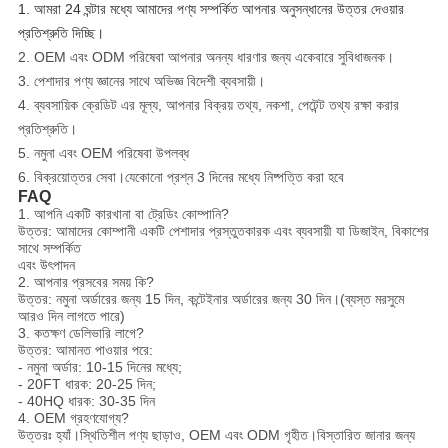
1. আমরা 24 ঘন্টার মধ্যে আমাদের পণ্য সম্পর্কিত আপনার অনুসন্ধানের উত্তর দেওয়ার
প্রতিশ্রুতি দিচ্ছি।
2. OEM এবং ODM পরিষেবা আপনার অনন্য ধারণার জন্য একেবারে সুবিধাজনক।
3. পেশাদার পণ্য জ্ঞানের সাথে অভিজ্ঞ বিদেশী ব্যবসায়ী।
4. ব্যবসায়িক ক্রেডিট এর মূল্য, আপনার বিক্রয় তথ্য, নকশা, পেটেন্ট তথ্য রক্ষা করার
প্রতিশ্রুতি।
5. নমুনা এবং OEM পরিষেবা উপলব্ধ
6. বিক্রয়োত্তর সেবা।যেকোনো প্রশ্ন 3 দিনের মধ্যে নিষ্পত্তি করা হবে
FAQ
1. আপনি একটি কারখানা বা ট্রেডিং কোম্পানি?
উত্তর: আমাদের কোম্পানী একটি পেশাদার প্রস্তুতকারক এবং ব্যবসায়ী যা ডিজাইন, বিকাশের
সাথে সম্পর্কিত
এবং উৎপাদন
2. আপনার প্রসবের সময় কি?
উত্তর: নমুনা অর্ডারের জন্য 15 দিন, কন্টেইনার অর্ডারের জন্য 30 দিন।(ব্যস্ত মরসুমে
আরও দিন লাগতে পারে)
3. কতক্ষণ ডেলিভারি লাগে?
উত্তর: আমানত পাওয়ার পরে:
- নমুনা অর্ডার: 10-15 দিনের মধ্যে;
- 20FT ধারক: 20-25 দিন;
- 40HQ ধারক: 30-35 দিন
4. OEM গ্রহণযোগ্য?
উত্তরঃ হ্যাঁ।স্থিতিশীল পণ্য ছাড়াও, OEM এবং ODM গৃহীত।বিস্তারিত জানার জন্য