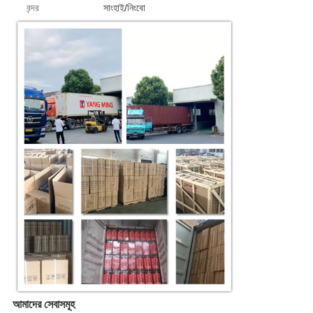
বন্দর
সাংহাই/নিংবো
আমাদের সেবাসমূহ