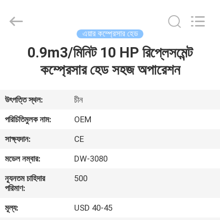
Yang
Chic
Machinery
Co.,
Ltd..
এয়ার কম্প্রেসার হেড
All
Rights
0.9m3/মিনিট 10 HP রিপ্লেসমেন্ট
বাড়ি
Reserved.
কম্প্রেসার হেড সহজ অপারেশন
পণ্য
উৎপত্তি স্থল:
চীন
আমাদের
পরিচিতিমুলক নাম:
OEM
সম্পর্কে
সাক্ষ্যদান:
CE
মডেল নম্বার:
DW-3080
কারখানা
ন্যূনতম চাহিদার
500
পরিদর্শন
পরিমাণ:
মূল্য:
USD 40-45
গুণমান