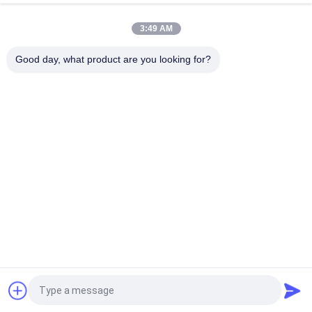
120V/240V ভোল্টেজ এয়ার কম্প্রেসার হেড 2 সিলিন্ডার এবং 0.8Mpa/115psi চাপ
সঙ্গে
3:49 AM
উচ্চতর পারফরম্যান্স এবং স্থায়িত্ব সহ শিল্প বায়ু সংকোচকারী মাথা
Good day, what product are you looking for?
সব
মাল্টি প্যাকিং মেশিন
স্ক্রু এয়ার সংক্ষেপক
ভিএফএফএস প্যাকিং মেশিন
ভ্যাকুয়াম সিল প্যাকিং মেশিন
Rugেউখেলান বক্স প্যাকিং 
চা ব্যাগ প্যাকিং মেশিন
মেশিন
অ্যাসেপটিক কার্টন ফিলিং 
স্বয়ংক্রিয় কার্টনিং মেশিন
মেশিন
উদ্ধৃতির জন্য আবেদন