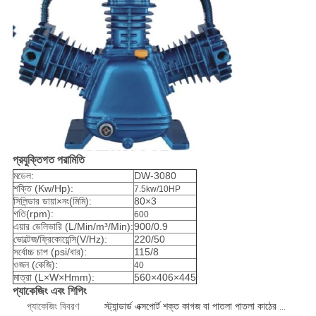
প্রযুক্তিগত পরামিতি
মডেল:
DW-3080
শক্তি (Kw/Hp):
7.5kw/10HP
সিলিন্ডার ডায়া×নং(মিমি):
80×3
গতি(rpm):
600
এয়ার ডেলিভারি (L/Min/m³/Min):
900/0.9
ভোল্টেজ/ফ্রিকোয়েন্সি(V/Hz):
220/50
সর্বোচ্চ চাপ (psi/বার):
115/8
ওজন (কেজি):
40
মাত্রা (L×W×Hmm):
560×406×445
প্যাকেজিং এবং শিপিং
প্যাকেজিং বিবরণ
স্ট্যান্ডার্ড এক্সপোর্ট শক্ত কাগজ বা পাতলা পাতলা কাঠের কেস 1 পিসি/বক্স