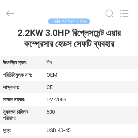
Yang
Chic
Machinery
Co.,
Ltd..
এয়ার কম্প্রেসার হেড
All
Rights
2.2KW 3.0HP রিপ্লেসমেন্ট এয়ার
বাড়ি
Reserved.
কম্প্রেসার হেডস সেফটি ব্যবহার
পণ্য
উৎপত্তি স্থল:
চীন
আমাদের
পরিচিতিমুলক নাম:
OEM
সম্পর্কে
সাক্ষ্যদান:
CE
মডেল নম্বার:
DV-2065
কারখানা
ন্যূনতম চাহিদার
500
পরিদর্শন
পরিমাণ:
মূল্য:
USD 40-45
গুণমান