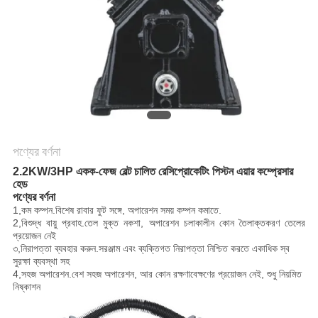
করুন
সাইট
ম্যাপ
PRIVACY
POLICY
পণ্যের বর্ণনা
2.2KW/3HP একক-ফেজ বেল্ট চালিত রেসিপ্রোকেটিং পিস্টন এয়ার কম্প্রেসার
হেড
পণ্যের বর্ণনা
1,
কম কম্পন
.বিশেষ রাবার ফুট সঙ্গে, অপারেশন সময় কম্পন কমাতে.
2,
বিশুদ্ধ বায়ু প্রবাহ
.তেল মুক্ত নকশা, অপারেশন চলাকালীন কোন তৈলাক্তকরণ তেলের
প্রয়োজন নেই
৩,
নিরাপত্তা ব্যবহার করুন
.সরঞ্জাম এবং ব্যক্তিগত নিরাপত্তা নিশ্চিত করতে একাধিক স্ব
সুরক্ষা ব্যবস্থা সহ
4,
সহজ অপারেশন
.বেশ সহজ অপারেশন, আর কোন রক্ষণাবেক্ষণের প্রয়োজন নেই, শুধু নিয়মিত
নিষ্কাশন