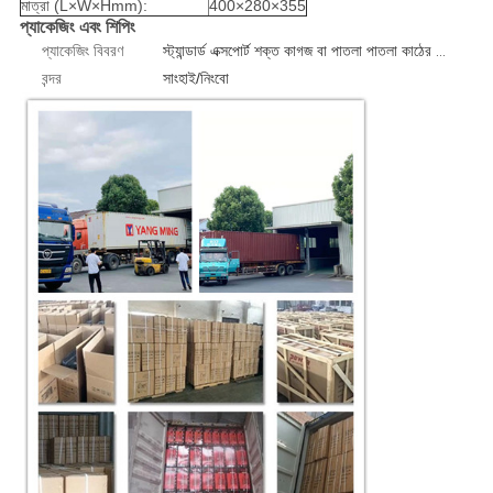
মাত্রা (L×W×Hmm):
400×280×355
প্যাকেজিং এবং শিপিং
প্যাকেজিং বিবরণ
স্ট্যান্ডার্ড এক্সপোর্ট শক্ত কাগজ বা পাতলা পাতলা কাঠের কেস 1 পিসি/বক্স
বন্দর
সাংহাই/নিংবো