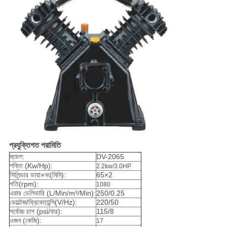
প্রযুক্তিগত পরামিতি
মডেল:
DV-2065
শক্তি (Kw/Hp):
2.2kw/3.0HP
সিলিন্ডার ডায়া×নং(মিমি):
65×2
গতি(rpm):
1080
এয়ার ডেলিভারি (L/Min/m³/Min):
250/0.25
ভোল্টেজ/ফ্রিকোয়েন্সি(V/Hz):
220/50
সর্বোচ্চ চাপ (psi/বার):
115/8
ওজন (কেজি):
17