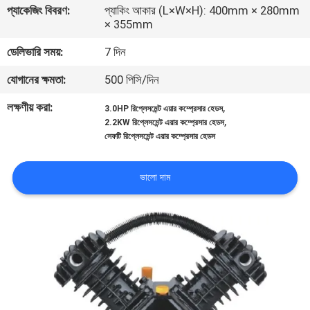
প্যাকেজিং বিবরণ:
প্যাকিং আকার (L×W×H): 400mm × 280mm
নিয়ন্ত্রণ
× 355mm
ডেলিভারি সময়:
7 দিন
আমাদের
যোগানের ক্ষমতা:
500 পিসি/দিন
সাথে
যোগাযোগ
লক্ষণীয় করা:
,
3.0HP রিপ্লেসমেন্ট এয়ার কম্প্রেসার হেডস
,
2.2KW রিপ্লেসমেন্ট এয়ার কম্প্রেসার হেডস
সেফটি রিপ্লেসমেন্ট এয়ার কম্প্রেসার হেডস
খবর
ভালো দাম
মামলা
একটি
উদ্ধৃতি
অনুরোধ