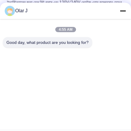
ইন্ডাস্ট্রিয়ালের জন্য তেল সিট গ্লাস এবং 120V/240V ভোল্টেজ এয়ার কম্প্রেসার হেডের
3 এইচপি হর্স পাওয়ার
Olar J
120V/240V ভোল্টেজ এয়ার কম্প্রেসার হেড 2 সিলিন্ডার এবং 0.8Mpa/115psi চাপ
সঙ্গে
4:55 AM
উচ্চতর পারফরম্যান্স এবং স্থায়িত্ব সহ শিল্প বায়ু সংকোচকারী মাথা
Good day, what product are you looking for?
সব
মাল্টি প্যাকিং মেশিন
স্ক্রু এয়ার সংক্ষেপক
ভিএফএফএস প্যাকিং মেশিন
ভ্যাকুয়াম সিল প্যাকিং মেশিন
Rugেউখেলান বক্স প্যাকিং 
চা ব্যাগ প্যাকিং মেশিন
মেশিন
অ্যাসেপটিক কার্টন ফিলিং 
স্বয়ংক্রিয় কার্টনিং মেশিন
মেশিন