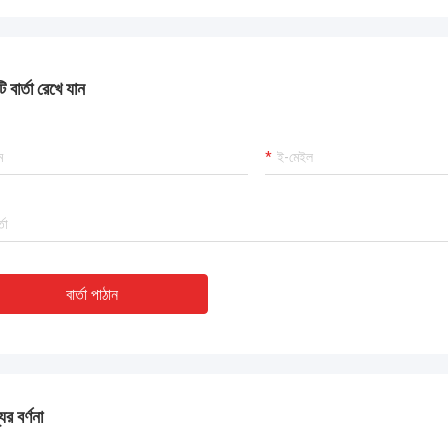
ং আমরা এই কেনাকাটায় খুশি।
 বার্তা রেখে যান
বার্তা পাঠান
ের বর্ণনা