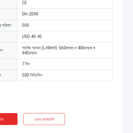
CE
DH-2090
ার পরিমাণ
500
USD 40-45
প্যাকিং আকার (L×W×H): 560mm × 406mm ×
রণ
445mm
7 দিন
া
500 পিসি/দিন
াম
এখন যোগাযোগ