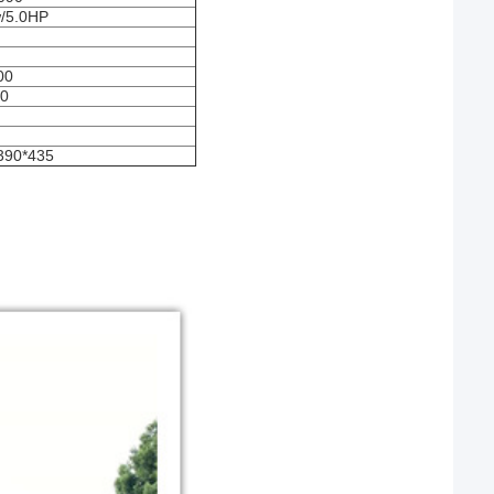
w/5.0HP
00
50
390*435