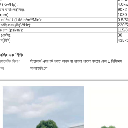
তি (Kw/Hp):
4.0k
্ডার ডায়া×নং(মিমি):
90×2
(rpm):
1030
র ডেলিভারি (L/Min/m³/Min):
0.5/5
টেজ/ফ্রিকোয়েন্সি(V/Hz):
220/
চ্চ চাপ (psi/বার):
115/8
(কেজি):
30
াপ(মিমি)
435×
কেজিং এবং শিপিং
প্যাকেজিং বিবরণ
স্ট্যান্ডার্ড এক্সপোর্ট শক্ত কাগজ বা পাতলা পাতলা কাঠের কেস 1 পিসি/বক্স
ন্দর
সাংহাই/নিংবো