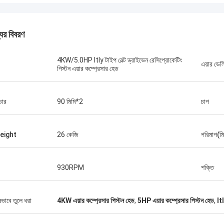
যের বিবরণ
4KW/5.0HP Itly টাইপ বেল্ট ড্রাইভেন রেসিপ্রোকেটিং
এয়ার ডেল
পিস্টন এয়ার কম্প্রেসার হেড
্ডার
90 মিমি*2
চাপ
eight
26 কেজি
পরিমাপ(মি
930RPM
শক্তি
 আইজ্যাক আসারে
ি কোং লিমিটেডের ওলার এবং
ষভাবে তুলে ধরা
4KW এয়ার কম্প্রেসার পিস্টন হেড
,
5HP এয়ার কম্প্রেসার পিস্টন হেড
,
It
রশ্নের উত্তর দিয়েছিল এবং
 বুঝিয়েছিল। সবশেষে, মেশিনটি