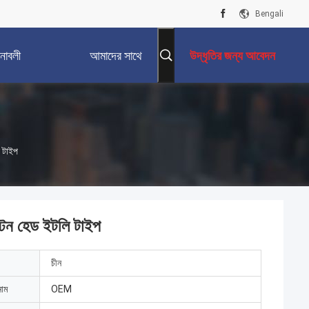
Bengali
নাবলী
আমাদের সাথে
উদ্ধৃতির জন্য আবেদন
যোগাযোগ করুন
ি টাইপ
্টন হেড ইটলি টাইপ
চীন
নাম
OEM