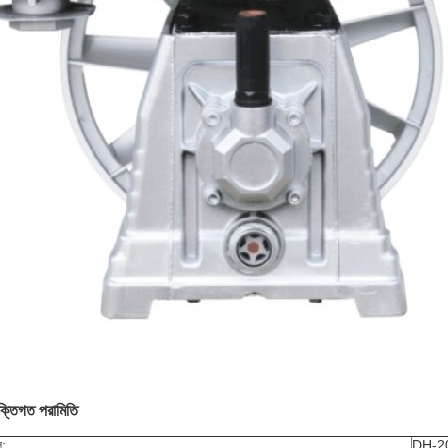
ুক্তিগত পরামিতি
ল:
DH-2