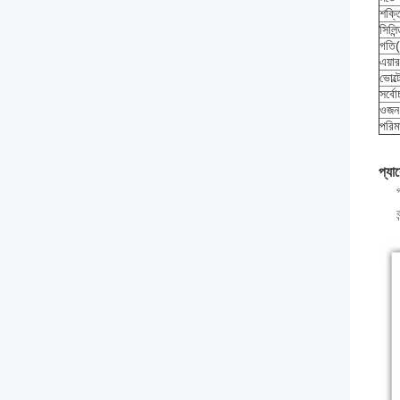
শক্
সিলিন
গতি
এয়া
ভোল্
সর্বো
ওজন 
পরিম
প্যা
ব