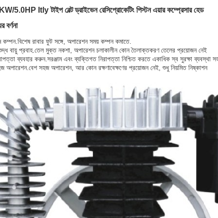
W/5.0HP Itly টাইপ বেল্ট ড্রাইভেন রেসিপ্রোকেটিং পিস্টন এয়ার কম্প্রেসার হেড
র বর্ণনা
 কম্পন
.বিশেষ রাবার ফুট সঙ্গে, অপারেশন সময় কম্পন কমাতে.
ুদ্ধ বায়ু প্রবাহ
.তেল মুক্ত নকশা, অপারেশন চলাকালীন কোন তৈলাক্তকরণ তেলের প্রয়োজন নেই
রাপত্তা ব্যবহার করুন
.সরঞ্জাম এবং ব্যক্তিগত নিরাপত্তা নিশ্চিত করতে একাধিক স্ব সুরক্ষা ব্যবস্থা স
হজ অপারেশন
.বেশ সহজ অপারেশন, আর কোন রক্ষণাবেক্ষণের প্রয়োজন নেই, শুধু নিয়মিত নিষ্কাশন