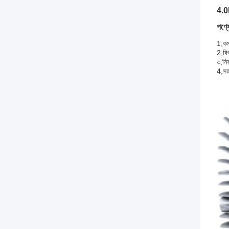
4.0K
পণ্যে
1,
কম
2,
বিশ
৩,
নি
4,
স