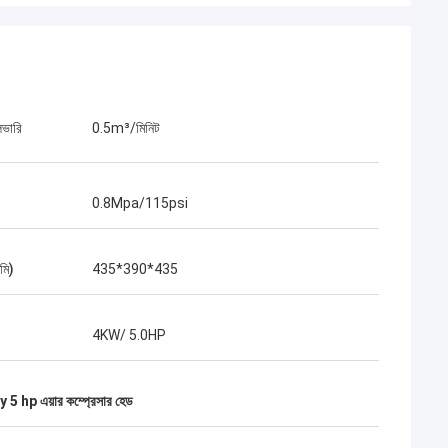
িভারি
0.5m³/মিনিট
0.8Mpa/115psi
মি)
435*390*435
4KW/ 5.0HP
ly 5 hp এয়ার কম্প্রেসার হেড