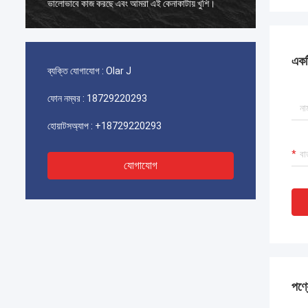
ভালোভাবে কাজ করছে এবং আমরা এই কেনাকাটায় খুশি।
ভালোভাবে কাজ করছে এব
একটি
ব্যক্তি যোগাযোগ :
Olar J
ফোন নম্বর :
18729220293
হোয়াটসঅ্যাপ :
+18729220293
যোগাযোগ
পণ্য