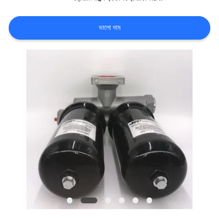
নিয়ন্ত্রণ
ভালো দাম
আমাদের
সাথে
যোগাযোগ
খবর
মামলা
একটি
উদ্ধৃতি
অনুরোধ