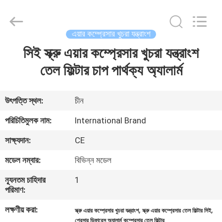
Yang
Chic
Machinery
Co.,
Ltd..
এয়ার কম্প্রেসার খুচরা যন্ত্রাংশ
All
Rights
সিই স্ক্রু এয়ার কম্প্রেসার খুচরা যন্ত্রাংশ
বাড়ি
Reserved.
তেল ফিল্টার চাপ পার্থক্য অ্যালার্ম
পণ্য
উৎপত্তি স্থল:
চীন
আমাদের
পরিচিতিমুলক নাম:
International Brand
সম্পর্কে
সাক্ষ্যদান:
CE
মডেল নম্বার:
বিভিন্ন মডেল
কারখানা
ন্যূনতম চাহিদার
1
পরিদর্শন
পরিমাণ:
লক্ষণীয় করা:
,
,
স্ক্রু এয়ার কম্প্রেসার খুচরা যন্ত্রাংশ
স্ক্রু এয়ার কম্প্রেসার তেল ফিল্টার সিই
গুণমান
প্রেসার ডিফারেন্স অ্যালার্ম কম্প্রেসার তেল ফিল্টার