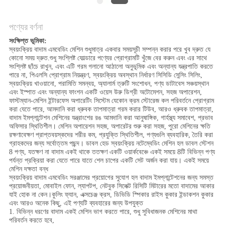
করুন
পণ্যের বর্ণনা
সাইট
সংক্ষিপ্ত ভূমিকা:
স্বয়ংক্রিয় বাদাম এমবেডিং মেশিন শুধুমাত্র একবার সময়সূচী সম্পন্ন করার পরে খুব দ্রুত যে
ম্যাপ
কোনো সময় দ্রুত.শুধু সংশ্লিষ্ট ফোল্ডারে পণ্যের প্রোগ্রামটি খুঁজে বের করুন এবং এর সাথে
সংশ্লিষ্ট ছাঁচে রাখুন, এবং এটি গরম গলানো আঠালো অনুভূমিক এবং অন্যান্য যন্ত্রপাতি করতে
পারে না, পিএলসি প্রোগ্রাম নিয়ন্ত্রণ, স্বয়ংক্রিয় অবস্থান নির্ধারণ সিসিডি সেন্সিং সিলিং,
PRIVACY
স্বয়ংক্রিয় খাওয়ানো, পরামিতি সমন্বয়, অ্যালার্ম ত্রুটি সংশোধন, পণ্য ডাটাবেস সঞ্চয়স্থান
এবং ইস্পাত এবং অন্যান্য ফাংশন একটি ওয়েস উরু ডিগ্রী অটোমেশন, সহজ অপারেশন,
POLICY
ফাস্টম্যান-মেশিন ইন্টারফেস অপারেটিং সিস্টেম যেকোন ক্রম স্টোরেজ কল পরিবর্তনে প্রোগ্রাম
করা যেতে পারে, আমদানি করা ধ্রুবক তাপমাত্রা গরম করার টিউব, আরও ধ্রুবক তাপমাত্রা,
বাদাম ইমপ্লান্টেশন মেশিনের যন্ত্রাংশের রঙ আমদানি করা আনুষাঙ্গিক, গার্হস্থ্য সমাবেশ, প্রভাব
অফিসার স্থিতিশীল। মেশিন অপারেশন সহজ, অপারেটর শুরু করা সহজ, পুরো মেশিনের ক্ষতি
রক্ষণাবেক্ষণ প্রাপ্তবয়স্কদের শরীর কম, প্রযুক্তি স্থিতিশীল, পণ্যগুলি ব্যবহারিক, তৈরি করা
গ্রাহকদের জন্য সর্বোত্তম পছন্দ। ডাবল হেড স্বয়ংক্রিয় নটেম্বেডিং মেশিন হল ডাবল স্টেশন
8 পণ্য, যতক্ষণ না বাদাম একই থাকে ততক্ষণ একটি ওয়ার্কবেঞ্চে একই সময়ে 8টি বিভিন্ন পণ্য
পর্যন্ত প্রক্রিয়া করা যেতে পারে যাতে শেল চাপের একটি সেট অর্জন করা যায়। একই সময়ে
মেশিন দক্ষতা বন্ধ
স্বয়ংক্রিয় বাদাম এমবেডিং সরঞ্জামের প্রয়োগের সুযোগ হল বাদাম ইমপ্লান্টেশনের জন্য সমস্ত
প্রয়োজনীয়তা, মোবাইল ফোন, ল্যাপটপ, নেটবুক সিলেক্ট রিসিটি মিটারের মতো বাদামের আকার
যাই হোক না কেন।কুলিং ফ্যান, এক্সচেঞ্জ ক্রস, ডিভিডি স্পিকার রাইস কুকার ইন্ডাকশন কুকার
এবং আরও অনেক কিছু, এই পণ্যটি ব্যবহারের জন্য উপযুক্ত
1. বিভিন্ন ধরণের বাদাম একই মেশিন ভাগ করতে পারে, শুধু সুবিধাজনক মেশিনের মাথা
পরিবর্তন করতে হবে,