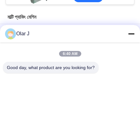
মাল্টি প্যাকিং মেশিন
YP65 মাল্টি ফাংশন সস প্যাকিং মেশিন উল্লম্ব টাইপ সালাদ সস আইস প্যাক সিলিকন তেল
Olar J
2600W 15KHZ নরম্যাটিক প্লাস্টিক ওয়েল্ডিং মেশিন এমপি -
1526B/1518/1530/1532
6:40 AM
চকোলেট বিন বাদামের জন্য মাল্টিফাংশনাল উল্লম্ব টাইপ গ্রানুল প্যাকিং মেশিন বাদাম স্ন্যাকস
Good day, what product are you looking for?
সব
মাল্টি প্যাকিং মেশিন
স্ক্রু এয়ার সংক্ষেপক
ভিএফএফএস প্যাকিং মেশিন
ভ্যাকুয়াম সিল প্যাকিং মেশিন
Rugেউখেলান বক্স প্যাকিং 
চা ব্যাগ প্যাকিং মেশিন