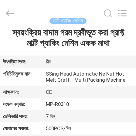
Yang
Chic
Machinery
Co.,
Ltd..
মাল্টি প্যাকিং মেশিন
All
Rights
স্বয়ংক্রিয় বাদাম গরম দ্রবীভূত করা গ্রাফ্ট
বাড়ি
Reserved.
মাল্টি প্যাকিং মেশিন একক মাথা
পণ্য
উৎপত্তি স্থল:
চীন
আমাদের
পরিচিতিমুলক নাম:
SSing Head Automatic Ne Nut Hot
Melt Graft-- Multi Packing Machine
সম্পর্কে
সাক্ষ্যদান:
CE
কারখানা
মডেল নম্বার:
MP-R0310
পরিদর্শন
ডেলিভারি সময়:
7 দিন
যোগানের ক্ষমতা:
500PCS/দিন
গুণমান