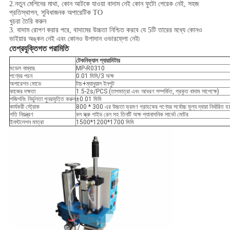
2.নতুন মেশিনের মাথা, কোন আটকে যাওয়া বাদাম নেই কোন ফুটো পেরেক নেই, সহজ
প্রতিস্থাপন, সুবিধাজনক অপারেটিক TO
খুচরা তৈরি করুন
3. বাদাম রোপণ করার পরে, বাদামের উচ্চতা নিশ্চিত করবে যে 5টি তারের মধ্যে কোনও
ভাইয়ার অঙ্কন নেই এবং কোনও উপাদান ওভারফ্লো নেই৷
তে
প্রযুক্তিগত পরামিতি
টেকনিক্যাল প্যারামিটার
মডেল নাম্বার.
MP-R0310
পণ্যের পচন
0.01 মিমি/3 অক্ষ
অপারেশন মোডে
টাচ+ম্যানুয়াল ইনপুট
কাজের দক্ষতা
1.5-2s/PCS (তাপমাত্রা এবং আবরণ সম্পর্কিত, প্রকৃত বাদাম সাপেক্ষে)
পজিশনিং নির্ভুলতা পুনরাবৃত্তি করুন
±0.01 মিমি
কার্যকরী স্ট্রোক
800 * 300 এর উচ্চতা ভ্রমণ গ্রাহকের পণ্যের সর্বোচ্চ মূল্য দ্বারা নির্ধারিত হয
গতি নিয়ন্ত্রণ
বল স্ক্রু গাইড রেল সহ তিনটি অক্ষ প্যানাসনিক সার্ভো মোটর
ইনস্টলেশন মাত্রা
1500*1200*1700 মিমি