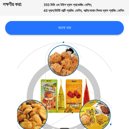
লক্ষণীয় করা:
,
নিয়ন্ত্রণ
350 মিমি এম টাইপ ব্যাগ প্যাকেজিং মেশিন
,
40 ব্যাগ/মিনিট মাল্টি প্যাকিং মেশিন
অক্টাগোনাল সিলড ব্যাগ প্যাকিং মেশিন
আমাদের
ভালো দাম
সাথে
যোগাযোগ
খবর
মামলা
একটি
উদ্ধৃতি
অনুরোধ