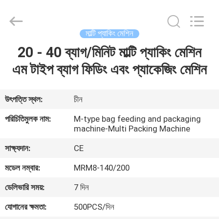
Yang
Chic
Machinery
Co.,
Ltd..
মাল্টি প্যাকিং মেশিন
All
Rights
20 - 40 ব্যাগ/মিনিট মাল্টি প্যাকিং মেশিন
বাড়ি
Reserved.
এম টাইপ ব্যাগ ফিডিং এবং প্যাকেজিং মেশিন
পণ্য
উৎপত্তি স্থল:
চীন
আমাদের
পরিচিতিমুলক নাম:
M-type bag feeding and packaging
machine-Multi Packing Machine
সম্পর্কে
সাক্ষ্যদান:
CE
কারখানা
মডেল নম্বার:
MRM8-140/200
পরিদর্শন
ডেলিভারি সময়:
7 দিন
যোগানের ক্ষমতা:
500PCS/দিন
গুণমান