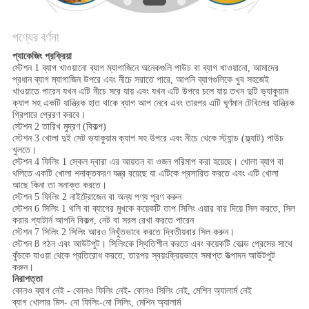
করুন
পণ্যের বর্ণনা
সাইট
প্যাকেজিং প্রক্রিয়া
স্টেশন 1 ব্যাগ খাওয়ানো ব্যাগ ম্যাগাজিনে অনেকগুলি পাউচ বা ব্যাগ খাওয়ানো, আমাদের
ম্যাপ
প্রধান ব্যাগ ম্যাগাজিন উপরে এবং নীচে সরাতে পারে, আপনি ব্যাগগুলিকে খুব সহজেই
খাওয়াতে পারেন যখন এটি নীচে সরে যায় এবং যখন এটি উপরে চলে যায় তখন দুটি ভ্যাকুয়াম
ক্যাপ সহ একটি যান্ত্রিক হাত থাকে ব্যাগ আপ নেবে এবং তারপর এটি ঘূর্ণমান টেবিলের যান্ত্রিক
PRIVACY
গ্রিপারে প্রেরণ করবে।
স্টেশন 2 তারিখ মুদ্রণ (বিকল্প)
POLICY
স্টেশন 3 খোলা দুই সেট ভ্যাকুয়াম ক্যাপ সহ উপরে এবং নীচে থেকে স্ট্যান্ড (ফ্ল্যাট) পাউচ
খুলতে।
স্টেশন 4 ফিলিং 1 স্কেল দ্বারা এর আয়তন বা ওজন পরিমাপ করা হয়েছে। খোলা ব্যাগ বা
থলিতে একটি খোলা শনাক্তকরণ যন্ত্র রয়েছে যা এটিকে প্রসারিত করতে এবং এটি খোলা
আছে কিনা তা সনাক্ত করতে।
স্টেশন 5 ফিলিং 2 নাইট্রোজেন বা অন্য পণ্য পূরণ করুন
স্টেশন 6 সিলিং 1 থলি বা ব্যাগের মুখকে কয়েকটি তাপ সিলিং এয়ার বার দিয়ে সিল করতে, সিল
করার প্যাটার্ন আপনি বিকল্প, নেট বা সরল রেখা করতে পারেন
স্টেশন 7 সিলিং 2 সিলিং আরও নিখুঁতভাবে করতে দ্বিতীয়বার সিল করুন।
স্টেশন 8 গঠন এবং আউটপুট। সিলিংকে স্থিতিশীল করতে এবং কয়েকটি কোল্ড প্রেসের সাথে
কুঁচকে যাওয়া থেকে প্রতিরোধ করতে, তারপর স্বয়ংক্রিয়ভাবে সমাপ্ত উত্পাদন আউটপুট
করুন।
নিরাপত্তা
কোনও ব্যাগ নেই - কোনও ফিলিং নেই- কোনও সিলিং নেই, মেশিন অ্যালার্ম নেই
ব্যাগ খোলার মিস- নো ফিলিং-নো সিলিং, মেশিন অ্যালার্ম