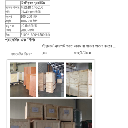
টেকনিক্যাল প্যারামিটার
মডেল নাম্বার.
MRM8-140/200
গতি
25-40 ব্যাগ/মিনিট
প্রস্থ
100-200 মিমি
দৈর্ঘ্য
100-350 মিমি
বায়ু খরচ
≥0.6m³/মিনিট
ওজন
2000 কেজি
সিজ
3100*1800*1500 মিমি
প্যাকেজিং এবং শিপিং
স্ট্যান্ডার্ড এক্সপোর্ট শক্ত কাগজ বা পাতলা পাতলা কাঠের কেস 1 পিসি/বক্স
বন্দর
সাংহাই/নিংবো
প্যাকেজিং বিবরণ