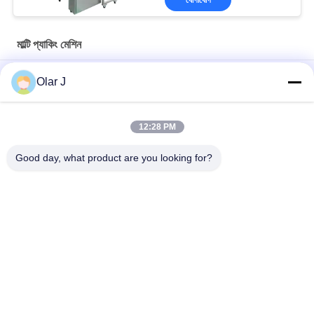
যোগাযোগ
মাল্টি প্যাকিং মেশিন
YP65 মাল্টি ফাংশন সস প্যাকিং মেশিন উল্লম্ব টাইপ সালাদ সস আইস প্যাক সিলিকন তেল
Olar J
2600W 15KHZ নরম্যাটিক প্লাস্টিক ওয়েল্ডিং মেশিন এমপি -
1526B/1518/1530/1532
12:28 PM
চকোলেট বিন বাদামের জন্য মাল্টিফাংশনাল উল্লম্ব টাইপ গ্রানুল প্যাকিং মেশিন বাদাম স্ন্যাকস
Good day, what product are you looking for?
সব
মাল্টি প্যাকিং মেশিন
স্ক্রু এয়ার সংক্ষেপক
ভিএফএফএস প্যাকিং মেশিন
ভ্যাকুয়াম সিল প্যাকিং মেশিন
Rugেউখেলান বক্স প্যাকিং 