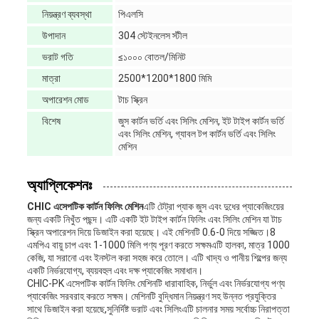
নিয়ন্ত্রণ ব্যবস্থা
পিএলসি
উপাদান
304 স্টেইনলেস স্টীল
ভরাট গতি
≤১০০০ বোতল/মিনিট
মাত্রা
2500*1200*1800 মিমি
অপারেশন মোড
টাচ স্ক্রিন
বিশেষ
জুস কার্টন ভর্তি এবং সিলিং মেশিন, ইট টাইপ কার্টন ভর্তি
এবং সিলিং মেশিন, গ্যাবল টপ কার্টন ভর্তি এবং সিলিং
মেশিন
অ্যাপ্লিকেশনঃ
CHIC এসেপটিক কার্টন ফিলিং মেশিন
এটি টেট্রা প্যাক জুস এবং দুধের প্যাকেজিংয়ের
জন্য একটি নিখুঁত পছন্দ। এটি একটি ইট টাইপ কার্টন ফিলিং এবং সিলিং মেশিন যা টাচ
স্ক্রিন অপারেশন দিয়ে ডিজাইন করা হয়েছে। এই মেশিনটি 0.6-0 দিয়ে সজ্জিত।8
এমপিএ বায়ু চাপ এবং 1-1000 মিলি পণ্য পূরণ করতে সক্ষমএটি হালকা, মাত্র 1000
কেজি, যা সরানো এবং ইনস্টল করা সহজ করে তোলে। এটি খাদ্য ও পানীয় শিল্পের জন্য
একটি নির্ভরযোগ্য, ব্যয়বহুল এবং দক্ষ প্যাকেজিং সমাধান।
CHIC-PK এসেপটিক কার্টন ফিলিং মেশিনটি ধারাবাহিক, নির্ভুল এবং নির্ভরযোগ্য পণ্য
প্যাকেজিং সরবরাহ করতে সক্ষম। মেশিনটি বুদ্ধিমান নিয়ন্ত্রণ সহ উন্নত প্রযুক্তির
সাথে ডিজাইন করা হয়েছে,সুনির্দিষ্ট ভরাট এবং সিলিংএটি চালনার সময় সর্বোচ্চ নিরাপত্তা