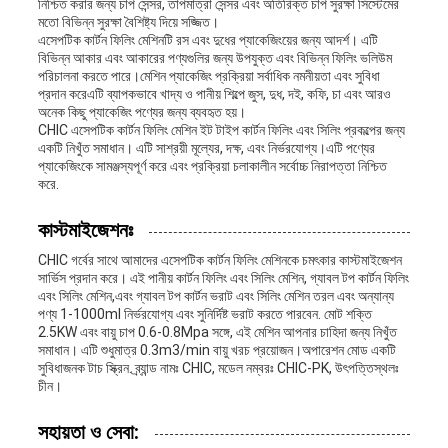
নিশ্চিত করার জন্য চাপ সেন্সর, তাপমাত্রা সেন্সর এবং অতিরিক্ত চাপ সুরক্ষা সিস্টেমের
মতো বিভিন্ন সুরক্ষা বৈশিষ্ট্য দিয়ে সজ্জিত।
এসেপটিক কার্টন ফিলিং মেশিনটি রস এবং দুধের প্যাকেজিংয়ের জন্য আদর্শ। এটি
বিভিন্ন আকার এবং আকারের পণ্যগুলির জন্য উপযুক্ত এবং বিভিন্ন ফিলিং ভলিউম
পরিচালনা করতে পারে।মেশিন প্যাকেজিং প্রক্রিয়া সর্বাধিক নমনীয়তা এবং সুবিধা
প্রদান করেএটি ব্যাপকভাবে খাদ্য ও পানীয় শিল্পে জুস, দুধ, দই, কফি, চা এবং আরও
অনেক কিছু প্যাকেজিং পণ্যের জন্য ব্যবহৃত হয়।
CHIC এসেপটিক কার্টন ফিলিং মেশিন ইট টাইপ কার্টন ফিলিং এবং সিলিং প্রকল্পের জন্য
একটি নিখুঁত সমাধান। এটি সাশ্রয়ী মূল্যের, দক্ষ, এবং নির্ভরযোগ্য।এটি পণ্যের
প্যাকেজিংকে সামঞ্জস্যপূর্ণ করে এবং প্রক্রিয়া চলাকালীন সর্বোচ্চ নিরাপত্তা নিশ্চিত
করে.
কাস্টমাইজেশনঃ
CHIC গর্বের সাথে আমাদের এসেপটিক কার্টন ফিলিং মেশিনকে চমৎকার কাস্টমাইজেশন
সার্ভিস প্রদান করে। এই পানীয় কার্টন ফিলিং এবং সিলিং মেশিন, গ্যাবল টপ কার্টন ফিলিং
এবং সিলিং মেশিন,এবং গ্যাবল টপ কার্টন ভরাট এবং সিলিং মেশিন তরল এবং অন্যান্য
পণ্য 1-1000ml নির্ভরযোগ্য এবং সুনির্দিষ্ট ভরাট করতে পারবেন. মোট শক্তি
2.5KW এবং বায়ু চাপ 0.6-0.8Mpa সঙ্গে, এই মেশিন আপনার চাহিদা জন্য নিখুঁত
সমাধান। এটি শুধুমাত্র 0.3m3/min বায়ু খরচ প্রয়োজন।অপারেশন মোড একটি
সুবিধাজনক টাচ স্ক্রিন. ব্র্যান্ড নামঃ CHIC, মডেল নম্বরঃ CHIC-PK, উৎপত্তিস্থলঃ
চীন।
সহায়তা ও সেবা: