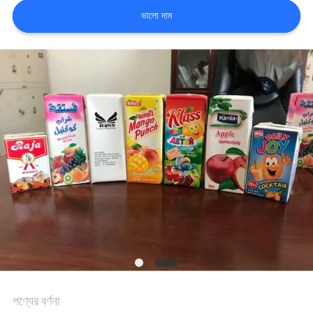
ভালো দাম
গুণমান
নিয়ন্ত্রণ
আমাদের
সাথে
যোগাযোগ
খবর
মামলা
পণ্যের বর্ণনা