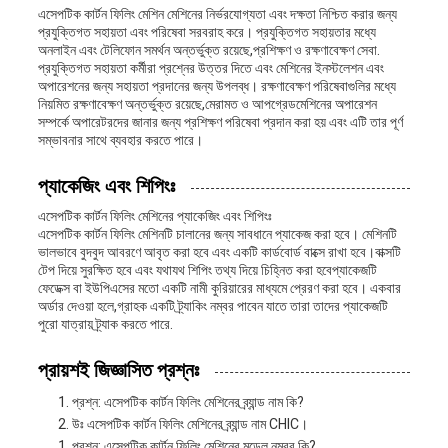
এসেপটিক কার্টন ফিলিং মেশিন মেশিনের নির্ভরযোগ্যতা এবং দক্ষতা নিশ্চিত করার জন্য
প্রযুক্তিগত সহায়তা এবং পরিষেবা সরবরাহ করে। প্রযুক্তিগত সহায়তার মধ্যে
অনলাইন এবং টেলিফোন সমর্থন অন্তর্ভুক্ত রয়েছে,প্রশিক্ষণ ও রক্ষণাবেক্ষণ সেবা.
প্রযুক্তিগত সহায়তা কর্মীরা প্রশ্নের উত্তর দিতে এবং মেশিনের ইনস্টলেশন এবং
অপারেশনের জন্য সহায়তা প্রদানের জন্য উপলব্ধ। রক্ষণাবেক্ষণ পরিষেবাগুলির মধ্যে
নিয়মিত রক্ষণাবেক্ষণ অন্তর্ভুক্ত রয়েছে,মেরামত ও আপগ্রেডমেশিনের অপারেশন
সম্পর্কে অপারেটরদের জানার জন্য প্রশিক্ষণ পরিষেবা প্রদান করা হয় এবং এটি তার পূর্ণ
সম্ভাবনার সাথে ব্যবহার করতে পারে।
প্যাকেজিং এবং শিপিংঃ
এসেপটিক কার্টন ফিলিং মেশিনের প্যাকেজিং এবং শিপিংঃ
এসেপটিক কার্টন ফিলিং মেশিনটি চালানের জন্য সাবধানে প্যাকেজ করা হবে। মেশিনটি
ভালভাবে বুদবুদ আবরণে আবৃত করা হবে এবং একটি কার্ডবোর্ড বাক্সে রাখা হবে।বাক্সটি
টেপ দিয়ে সুরক্ষিত হবে এবং যথাযথ শিপিং তথ্য দিয়ে চিহ্নিত করা হবেপ্যাকেজটি
ফেডেক্স বা ইউপিএসের মতো একটি নামী কুরিয়ারের মাধ্যমে প্রেরণ করা হবে। একবার
অর্ডার দেওয়া হলে,গ্রাহক একটি ট্র্যাকিং নম্বর পাবেন যাতে তারা তাদের প্যাকেজটি
পুরো যাত্রায় ট্র্যাক করতে পারে.
প্রায়শই জিজ্ঞাসিত প্রশ্নঃ
প্রশ্ন: এসেপটিক কার্টন ফিলিং মেশিনের ব্র্যান্ড নাম কি?
উঃ এসেপটিক কার্টন ফিলিং মেশিনের ব্র্যান্ড নাম CHIC।
প্রশ্ন: এসেপটিক কার্টন ফিলিং মেশিনের মডেল নম্বর কি?