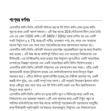
একটি
উদ্ধৃতি
পণ্যের বর্ণনাঃ
অনুরোধ
এসেপটিক কার্টন ফিলিং মেশিনটি বিভিন্ন ধরণের ইট টাইপ কার্টন যেমন দুধের কার্টন
পূরণের জন্য একটি আদর্শ সমাধান। এটি উচ্চ মানের 304 স্টেইনলেস স্টিল থেকে তৈরি
করুন
এবং এর ওজন 1000 কেজি।এটি 380V / 50Hz দ্বারা চালিত হয় এবং একটি
ভরাট নির্ভুলতা ≤ ± 1% আছেএটি পানীয়, দুগ্ধজাত পণ্য, রস, খাদ্য এবং অন্যান্য
অনেক শিল্পে তরল এবং আধা তরল প্যাকেজিংয়ের জন্য ব্যাপকভাবে ব্যবহৃত হয়।
এসেপটিক কার্টন ফিলিং মেশিনটি সবচেয়ে চ্যালেঞ্জিং প্রয়োজনীয়তা পূরণের জন্য ডিজাইন
সাইট
করা হয়েছে। এটি উচ্চ মানের আউটপুট নিশ্চিত করে এবং অত্যন্ত নির্ভরযোগ্য এবং
দীর্ঘস্থায়ী।এর বৈশিষ্ট্যগুলির মধ্যে রয়েছে উচ্চ নির্ভুলতা পূরণএটিতে একটি স্বয়ংক্রিয়
ম্যাপ
তাপমাত্রা নিয়ন্ত্রণ ব্যবস্থা এবং একটি স্বয়ংক্রিয় কার্টন ফিলিং সিস্টেম রয়েছে।
এসেপটিক কার্টন ফিলিং মেশিনটি পরিচালনা এবং রক্ষণাবেক্ষণ করা সহজ। এটির একটি
ব্যবহারকারী বান্ধব ইন্টারফেস রয়েছে এবং কাস্টমাইজেশনের জন্য বিস্তৃত বিকল্প
সরবরাহ করে। এটিতে বিভিন্ন সুরক্ষা বৈশিষ্ট্য রয়েছে,স্ব-নিরীক্ষা ব্যবস্থা সহ, একটি
PRIVACY
জরুরী স্টপ সুইচ, এবং একটি সম্পূর্ণ বন্ধ নকশা। এটি সহজেই বিদ্যমান উত্পাদন লাইন
মধ্যে একীভূত করা যেতে পারে এবং ইট টাইপ কার্টন ভরাট এবং সীল অ্যাপ্লিকেশন
বিস্তৃত জন্য আদর্শ।
POLICY
এসেপটিক কার্টন ফিলিং মেশিন হল দুধের কার্টন পূরণ ও সিলিংয়ের জন্য একটি দক্ষ,
নির্ভরযোগ্য এবং ব্যয়বহুল সমাধান।এটি এমন ব্যবসার জন্য একটি নিখুঁত পছন্দ যা
সর্বনিম্ন ডাউনটাইমের সাথে উচ্চ মানের আউটপুট প্রয়োজনএটি গ্রাহকদের সন্তুষ্টির
জন্য দীর্ঘমেয়াদী প্রতিশ্রুতি সহ উচ্চতর পারফরম্যান্স, নির্ভুলতা এবং নির্ভরযোগ্যতা