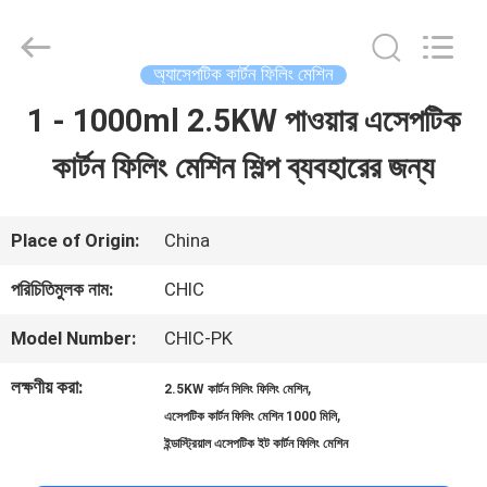
Xian
Yang
Chic
Machinery
অ্যাসেপটিক কার্টন ফিলিং মেশিন
Co.,
Ltd..
1 - 1000ml 2.5KW পাওয়ার এসেপটিক
বাড়ি
All
Rights
Reserved.
কার্টন ফিলিং মেশিন শিল্প ব্যবহারের জন্য
পণ্য
Place of Origin:
China
আমাদের
পরিচিতিমুলক নাম:
CHIC
সম্পর্কে
Model Number:
CHIC-PK
লক্ষণীয় করা:
,
2.5KW কার্টন সিলিং ফিলিং মেশিন
কারখানা
,
এসেপটিক কার্টন ফিলিং মেশিন 1000 মিলি
পরিদর্শন
ইন্ডাস্ট্রিয়াল এসেপটিক ইট কার্টন ফিলিং মেশিন