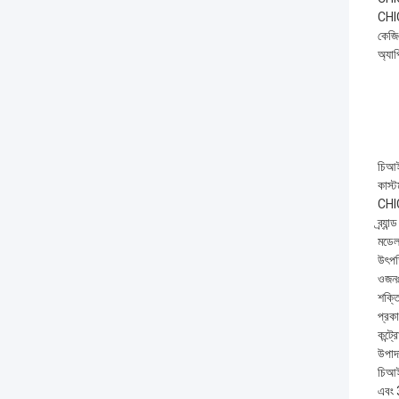
CHIC 
কেজিএ
অ্যাপ
চিআইস
কাস্
CHIC 
ব্র্য
মডেল
উৎপত
ওজনঃ
শক্
প্রকা
কন্ট্
উপাদা
চিআইস
এবং 