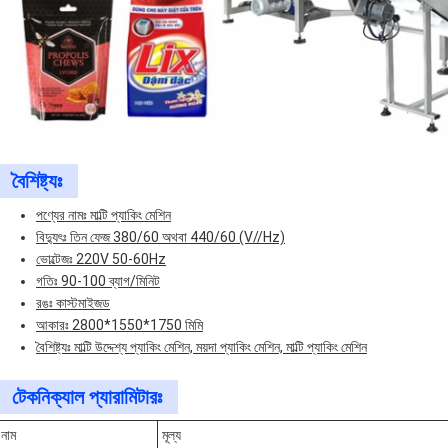
বৈশিষ্ট্যঃ
পণ্যের নামঃ মাল্টি প্যাকিং মেশিন
বিদ্যুৎঃ তিন ফেজ 380/60 অথবা 440/60 (V//Hz)
ভোল্টেজঃ 220V 50-60Hz
গতিঃ 90-100 ব্যাগ/মিনিট
রঙঃ কাস্টমাইজড
আকারঃ 2800*1550*1750 মিমি
বৈশিষ্ট্যঃ মাল্টি উদ্দেশ্য প্যাকিং মেশিন, ময়দা প্যাকিং মেশিন, মাল্টি প্যাকিং মেশিন
টেকনিক্যাল প্যারামিটারঃ
নাম
মূল্য