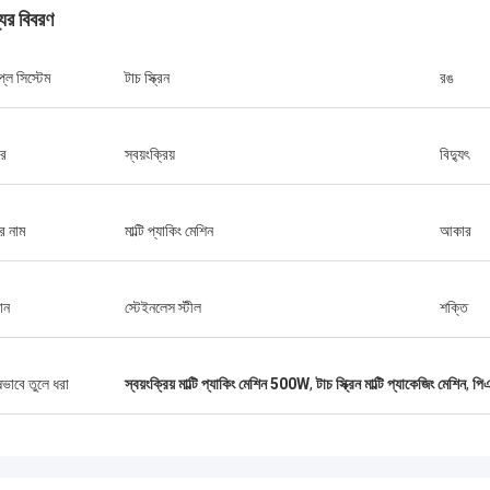
যের বিবরণ
লে সিস্টেম
টাচ স্ক্রিন
রঙ
ার
স্বয়ংক্রিয়
বিদ্যুৎ
র নাম
মাল্টি প্যাকিং মেশিন
আকার
ান
স্টেইনলেস স্টীল
শক্তি
ষভাবে তুলে ধরা
স্বয়ংক্রিয় মাল্টি প্যাকিং মেশিন 500W
,
টাচ স্ক্রিন মাল্টি প্যাকেজিং মেশিন
,
পিএ
জনাব আইজ্যাক আসারে
াং চিক মেশিনারি কোং লিমিটেডের ওলার এবং
গত দল দ্রুত প্রশ্নের উত্তর দিয়েছিল এবং
ন দলকে সবকিছু বুঝিয়েছিল। সবশেষে, মেশিনটি