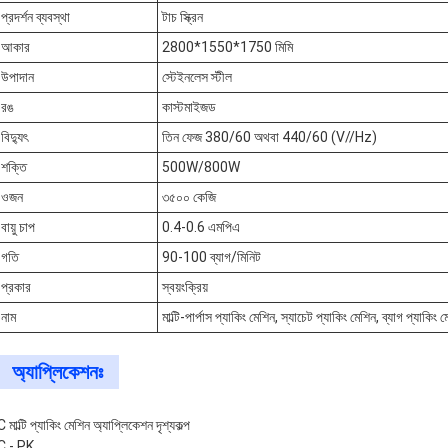
প্রদর্শন ব্যবস্থা
টাচ স্ক্রিন
আকার
2800*1550*1750 মিমি
উপাদান
স্টেইনলেস স্টীল
রঙ
কাস্টমাইজড
বিদ্যুৎ
তিন ফেজ 380/60 অথবা 440/60 (V//Hz)
শক্তি
500W/800W
ওজন
৩৫০০ কেজি
বায়ু চাপ
0.4-0.6 এমপিএ
গতি
90-100 ব্যাগ/মিনিট
প্রকার
স্বয়ংক্রিয়
নাম
মাল্টি-পার্পাস প্যাকিং মেশিন, স্যাচেট প্যাকিং মেশিন, ব্যাগ প্যাকিং 
অ্যাপ্লিকেশনঃ
মাল্টি প্যাকিং মেশিন অ্যাপ্লিকেশন দৃশ্যকল্প
C - PK