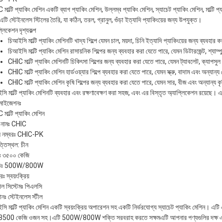
মাল্টি প্যাকিং মেশিন একটি ব্যাগ প্যাকিং মেশিন, উল্লম্ব প্যাকিং মেশিন, স্যাচেট প্যাকিং মেশিন, ম
টি স্টেইনলেস স্টিলের তৈরি, যা কঠিন, তরল, গ্রানুল, গুঁড়া ইত্যাদি প্যাকিংয়ের জন্য উপযুক্ত।
্লিকেশন দৃশ্যকল্প
চিআইসি মাল্টি প্যাকিং মেশিনটি খাদ্য শিল্পে যেমন চাল, ময়দা, চিনি ইত্যাদি প্যাকিংয়ের জন্য ব্যবহার
চিআইসি মাল্টি প্যাকিং মেশিন রাসায়নিক শিল্পের জন্য ব্যবহার করা যেতে পারে, যেমন ডিটারজেন্ট, শ্যাম
CHIC মাল্টি প্যাকিং মেশিনটি চিকিৎসা শিল্পের জন্য ব্যবহার করা যেতে পারে, যেমন ট্যাবলেট, ক্যাপ
CHIC মাল্টি প্যাকিং মেশিন হার্ডওয়্যার শিল্পে ব্যবহার করা যেতে পারে, যেমন স্ক্রু, বাদাম এবং অন্যান
CHIC মাল্টি প্যাকিং মেশিন কৃষি শিল্পের জন্য ব্যবহার করা যেতে পারে, যেমন সার, বীজ এবং অন্যান্য
ি মাল্টি প্যাকিং মেশিনটি ব্যবহার এবং রক্ষণাবেক্ষণ করা সহজ, এবং এর বিস্তৃত অ্যাপ্লিকেশন রয়েছে। এট
টমাইজেশনঃ
মাল্টি প্যাকিং মেশিন
ান্ড নামঃ CHIC
 নম্বরঃ CHIC-PK
্তিস্থল: চীন
 ৩৫০০ কেজি
তিঃ 500W/800W
রঃ স্বয়ংক্রিয়
রোল সিস্টেমঃ পিএলসি
নঃ স্টেইনলেস স্টীল
ি মাল্টি প্যাকিং মেশিন একটি স্বয়ংক্রিয় অপারেশন সহ একটি নির্ভরযোগ্য স্যাচেট প্যাকিং মেশিন। এটি এক
3500 কেজি ওজন সহ।এটি 500W/800W শক্তি সরবরাহ করতে সক্ষমএটি আপনার পণ্যগুলির দক্ষ এবং 