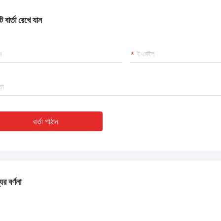
 কাজ করছে এবং আমরা এই কেনাকাটায় খুশি।
 বার্তা রেখে যান
বার্তা পাঠান
ের বর্ণনা