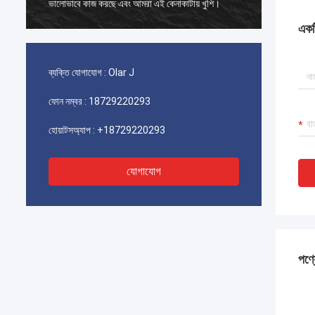
ভালোভাবে কাজ করছে এবং আমরা এই কেনাকাটায় খুশি।
ভালোভাবে
একটি
ব্যক্তি যোগাযোগ :
Olar J
ফোন নম্বর :
18729220293
হোয়াটসঅ্যাপ :
+18729220293
যোগাযোগ
পণ্য