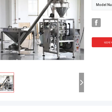
Model N
ভালো দ