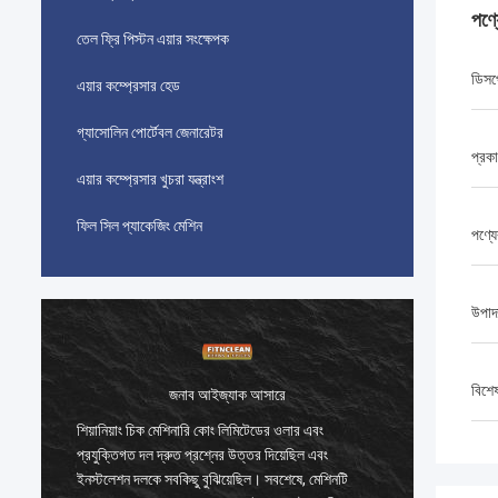
পণ্
তেল ফ্রি পিস্টন এয়ার সংক্ষেপক
ডিসপ্
এয়ার কম্প্রেসার হেড
গ্যাসোলিন পোর্টেবল জেনারেটর
প্রক
এয়ার কম্প্রেসার খুচরা যন্ত্রাংশ
ফিল সিল প্যাকেজিং মেশিন
পণ্যে
উপাদ
বিশে
জনাব আইজ্যাক আসারে
শিয়ানিয়াং চিক মেশিনারি কোং লিমিটেডের ওলার এবং
শিয়ানিয়
প্রযুক্তিগত দল দ্রুত প্রশ্নের উত্তর দিয়েছিল এবং
প্রযুক্তি
ইনস্টলেশন দলকে সবকিছু বুঝিয়েছিল। সবশেষে, মেশিনটি
ইনস্টলেশ