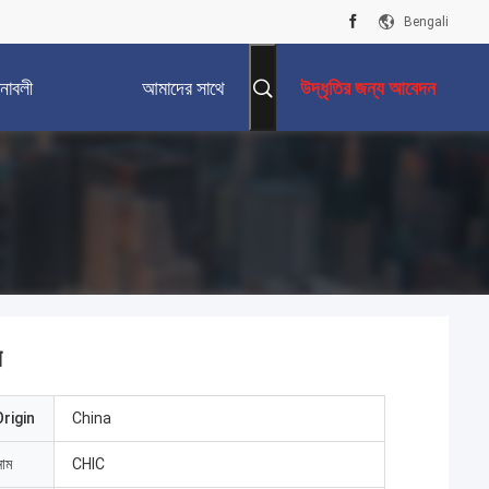
Bengali
নাবলী
আমাদের সাথে
উদ্ধৃতির জন্য আবেদন
যোগাযোগ করুন
ন
rigin
China
নাম
CHIC