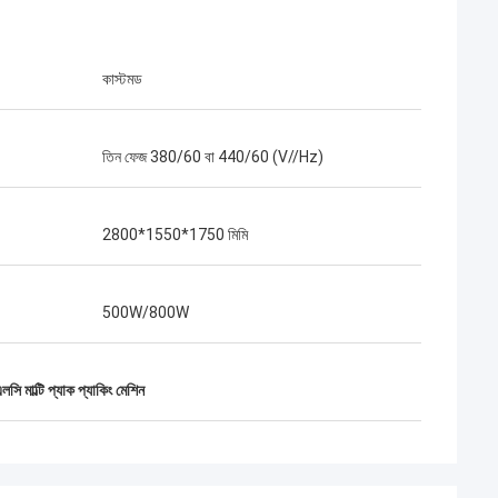
কাস্টমড
তিন ফেজ 380/60 বা 440/60 (V//Hz)
2800*1550*1750 মিমি
500W/800W
লসি মাল্টি প্যাক প্যাকিং মেশিন