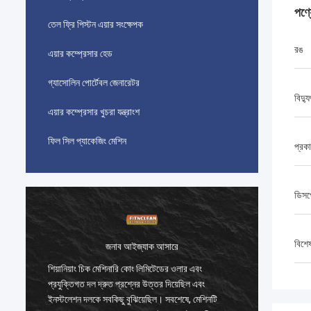
পণ্
তেল ফ্রি পিস্টন এয়ার সংক্ষেপক
রঙ
এয়ার কম্প্রেসার হেড
গ্যাসোলিন পোর্টেবল জেনারেটর
বিদ্যু
এয়ার কম্প্রেসার খুচরা যন্ত্রাংশ
ফিল সিল প্যাকেজিং মেশিন
প্রক
ডিসপ্
বিশে
জনাব আইজ্যাক আসারে
শিয়ানিয়াং চিক মেশিনারি কোং লিমিটেডের ওলার এবং
শিয়ানিয়
প্রযুক্তিগত দল দ্রুত প্রশ্নের উত্তর দিয়েছিল এবং
প্রযুক্তি
ইনস্টলেশন দলকে সবকিছু বুঝিয়েছিল। সবশেষে, মেশিনটি
ইনস্টলেশ