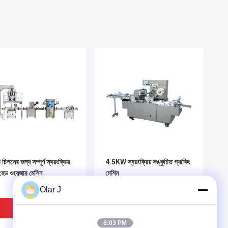
চিপসের জন্য সম্পূর্ণ স্বয়ংক্রিয়
4.5KW স্বয়ংক্রিয় সঙ্কুচিত প্যাকিং
ি হেড ওয়েজার মেশিন
মেশিন
Olar J
ভালো দাম
ভালো দাম
6:03 PM