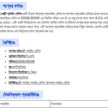
পণ্যের বর্ণনাঃ
্য
মাল্টি প্যাকিং মেশিন
একটি উন্নত উল্লম্ব প্যাকেজিং মেশিন যা আপনার প্যাকেজিং চাহিদার জন্য সবচেয়ে 
স্বয়ংক্রিয় মেশিন যা 500W/800W এর নিয়মিত শক্তি এবং 0 এর বায়ু চাপের সাথে আসে.4-0.6 এমপ
রঙ রয়েছে। এটি একটি নির্ভরযোগ্য এবং টেকসই প্যাকিং মেশিন যা বিভিন্ন পণ্যের জন্য ব্যবহার করা যে
অর্থ সাশ্রয় করতে সহায়তা করতে পারে. এটি আপনার প্যাকেজিং চাহিদার জন্য নিখুঁত সমাধান, আপনি একট
সর্বোচ্চ মানের এবং নির্ভুলতার সাথে প্যাকেজ করা হবে.
বৈশিষ্ট্যঃ
পণ্যের নামঃ
মাল্টি প্যাকিং মেশিন
কন্ট্রোল সিস্টেম:
পিএলসি
শক্তিঃ
500W/800W
রঙ:
কাস্টমাইজড
ডিসপ্লে সিস্টেমঃ
টাচ স্ক্রিন
প্রকারঃ
স্বয়ংক্রিয়
বৈশিষ্ট্যঃ
মাল্টি প্যাকিং প্যাকিং মেশিন, উল্লম্ব প্যাকিং মেশিন
টেকনিক্যাল প্যারামিটারঃ
পরামিতি
বিস্তারিত