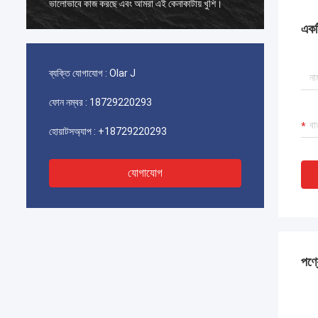
ভালোভাবে কাজ করছে এবং আমরা এই কেনাকাটায় খুশি।
ভালোভাবে
একটি
ব্যক্তি যোগাযোগ :
Olar J
ফোন নম্বর :
18729220293
হোয়াটসঅ্যাপ :
+18729220293
যোগাযোগ
পণ্য