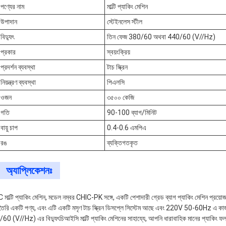
পণ্যের নাম
মাল্টি প্যাকিং মেশিন
উপাদান
স্টেইনলেস স্টীল
বিদ্যুৎ
তিন ফেজ 380/60 অথবা 440/60 (V//Hz)
প্রকার
স্বয়ংক্রিয়
প্রদর্শন ব্যবস্থা
টাচ স্ক্রিন
নিয়ন্ত্রণ ব্যবস্থা
পিএলসি
ওজন
৩৫০০ কেজি
গতি
90-100 ব্যাগ/মিনিট
বায়ু চাপ
0.4-0.6 এমপিএ
রঙ
ব্যক্তিগতকৃত
অ্যাপ্লিকেশনঃ
মাল্টি প্যাকিং মেশিন, মডেল নম্বর CHIC-PK সঙ্গে, একটি পেশাদারী গ্রেড ব্যাগ প্যাকিং মেশিন প্রয়োজন
 তৈরি একটি পণ্য, এবং এটি একটি মসৃণ টাচ স্ক্রিন ডিসপ্লে সিস্টেম আছে এবং 220V 50-60Hz এ 
60 (V//Hz) এর বিদ্যুৎচিআইসি মাল্টি প্যাকিং মেশিনের সাহায্যে, আপনি ধারাবাহিক মানের প্যাকিং 