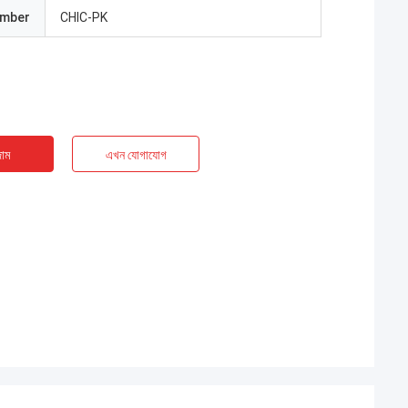
umber
CHIC-PK
াম
এখন যোগাযোগ