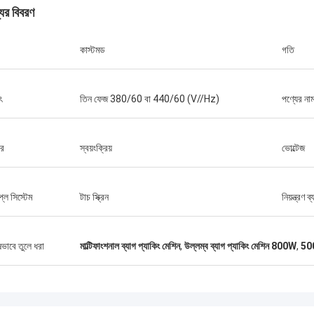
যের বিবরণ
কাস্টমড
গতি
ৎ
তিন ফেজ 380/60 বা 440/60 (V//Hz)
পণ্যের না
ার
স্বয়ংক্রিয়
ভোল্টেজ
লে সিস্টেম
টাচ স্ক্রিন
নিয়ন্ত্রণ ব
ষভাবে তুলে ধরা
মাল্টিফাংশনাল ব্যাগ প্যাকিং মেশিন
,
উল্লম্ব ব্যাগ প্যাকিং মেশিন 800W
,
500
জনাব আইজ্যাক আসারে
াং চিক মেশিনারি কোং লিমিটেডের ওলার এবং
গত দল দ্রুত প্রশ্নের উত্তর দিয়েছিল এবং
ন দলকে সবকিছু বুঝিয়েছিল। সবশেষে, মেশিনটি