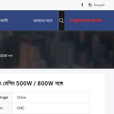
Bengali
নাবলী
আমাদের সাথে
উদ্ধৃতির জন্য আবেদন
যোগাযোগ করুন
 800W সঙ্গে
 প্যাকিং মেশিন 500W / 800W সঙ্গে
rigin
China
নাম
CHIC