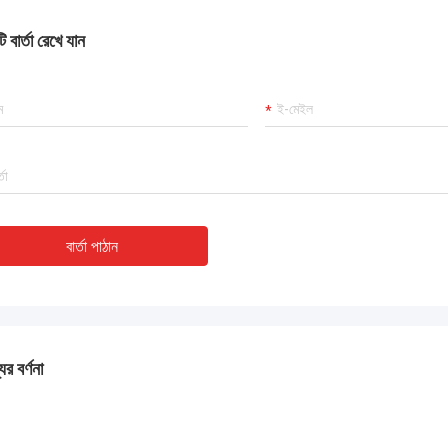
 কাজ করছে এবং আমরা এই কেনাকাটায় খুশি।
 বার্তা রেখে যান
বার্তা পাঠান
ের বর্ণনা