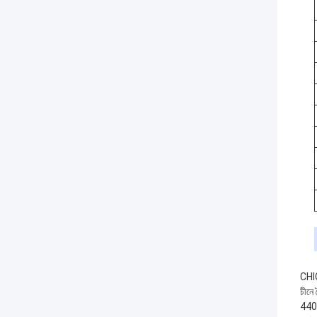
CHIC 
চীনে
440/