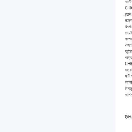
কাস্
CHIC 
ব্র্য
মডেল
উৎপত
ভোল
পণ্যে
ওজনঃ
কন্ট্
শক্
CHIC 
সহায়
মাল্ট
আমরা
বিস্
আপনা
ট্যাগ