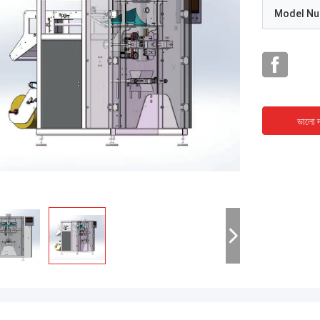
Model N
ভালো দ