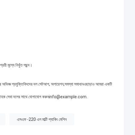
রয়ী মূল্যে নিখুঁত পছন্দ।
দের অভিজ্ঞ প্রযুক্তিবিদদের দল সেটআপ, অপারেশন,সমস্যা সমাধানএছাড়াও আমরা একটি
গ্রাহক সেবা দলের সাথে যোগাযোগ করুন
info@example.com
.
এসএফ -220 এল মাল্টি প্যাকিং মেশিন