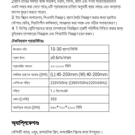
2ব্যাগ তৈরির সমস্ত কাজ পরিমাপ, ভরাট, সিলিং, কাটা এবং গণনা স্বয়ংক্রিয়ভাবে
একই সময়ে করা যেতে পারে,এটি গ্রাহকদের চাহিদা অনুযায়ী ব্যাচ নম্বর এবং অন্যান্য
ফাংশন মুদ্রণ করতে পারেন.
3. টাচ স্ক্রিন অপারেশন, পিএলসি নিয়ন্ত্রণ, ব্যাগ দৈর্ঘ্য নিয়ন্ত্রণ করার জন্য ড্রাইভ
স্টেপার মোটর, স্থিতিশীল কর্মক্ষমতা, সামঞ্জস্য করা সহজ এবং সঠিক সনাক্তকরণ।
4. 1 ডিগ্রি সেন্টিগ্রেডের মধ্যে তাপমাত্রা নিয়ন্ত্রিত ত্রুটি পরিসীমা নিশ্চিত করার জন্য
বুদ্ধিমান তাপমাত্রা নিয়ন্ত্রক এবং পিআইডি নিয়ন্ত্রণ চয়ন করুন।
টেকনিক্যাল প্যারামিটারঃ
10-30 ব্যাগ/মিনিট
উৎপাদন গতি
≥0.6m/min
গ্যাস উৎস
২০-১০০০ মিলি
প্যাকেজিং ক্ষমতা
(L):40-250mm (W):40-200mm
সর্বাধিক ব্যাগের আকার ((মিমি)
মেশিনের শক্তি
220V50Hz ((380V50Hz220V60Hz)
শক্তি
1.৫ কিলোওয়াট
ওজন ((কেজি)
350
৯৬০*৭২০*২১০০ মিমি
সামগ্রিক মাত্রা ((মিমি)
অ্যাপ্লিকেশনঃ
মেশিনটি খাদ্য, ওষুধ, রাসায়নিক শিল্প, কসমেটিক্স শিল্পের জন্য উপযুক্ত।