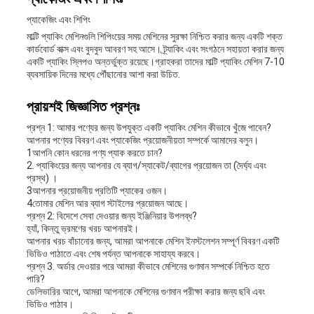
প্যাকেজিং এবং শিপিং
মাল্টি প্যাকিং মেশিনগুলি শিপিংয়ের সময় মেশিনের সুরক্ষা নিশ্চিত করার জন্য একটি শক্ত
কার্ডবোর্ড বাক্স এবং বুদবুদ আবরণ সহ আসে। ট্র্যাকিং এবং সংগঠনে সহায়তা করার জন্য
একটি প্যাকিং স্লিপও অন্তর্ভুক্ত রয়েছে।গ্রাহকরা তাদের মাল্টি প্যাকিং মেশিন 7-10
ব্যবসায়িক দিনের মধ্যে পৌঁছানোর আশা করা উচিত.
প্রায়শই জিজ্ঞাসিত প্রশ্নঃ
প্রশ্ন 1: আমার পণ্যের জন্য উপযুক্ত একটি প্যাকিং মেশিন কীভাবে খুঁজে পাবেন?
আপনার পণ্যের বিবরণ এবং প্যাকেজিং প্রয়োজনীয়তা সম্পর্কে আমাদের বলুন।
1আপনি কোন ধরনের পণ্য প্যাক করতে চান?
2. প্যাকিংয়ের জন্য আপনার যে ব্যাগ/স্যাকেট/ব্যাগের প্রয়োজন তা (দৈর্ঘ্য এবং
প্রস্থ) ।
3আপনার প্রয়োজনীয় প্রতিটি প্যাকের ওজন।
4তোমার মেশিন আর ব্যাগ স্টাইলের প্রয়োজন আছে।
প্রশ্ন 2: বিদেশে সেবা দেওয়ার জন্য ইঞ্জিনিয়ার উপলব্ধ?
হ্যাঁ, কিন্তু ভ্রমণের খরচ আপনারই।
আপনার খরচ বাঁচানোর জন্য, আমরা আপনাকে মেশিন ইনস্টলেশন সম্পূর্ণ বিবরণ একটি
ভিডিও পাঠাতে এবং শেষ পর্যন্ত আপনাকে সাহায্য করবে।
প্রশ্ন 3. অর্ডার দেওয়ার পরে আমরা কীভাবে মেশিনের গুণমান সম্পর্কে নিশ্চিত হতে
পারি?
ডেলিভারির আগে, আমরা আপনাকে মেশিনের গুণমান পরীক্ষা করার জন্য ছবি এবং
ভিডিও পাঠাব।