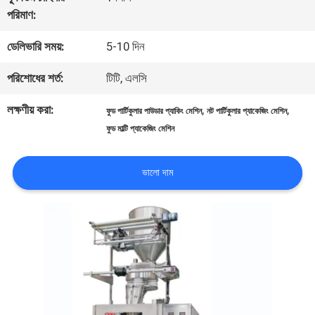
পরিমাণ:
গুণমান
ডেলিভারি সময়:
5-10 দিন
নিয়ন্ত্রণ
পরিশোধের শর্ত:
টিটি, এলসি
আমাদের
লক্ষণীয় করা:
,
,
ফুড পার্টিকুলার পাউডার প্যাকিং মেশিন
নট পার্টিকুলার প্যাকেজিং মেশিন
ফুড মাল্টি প্যাকেজিং মেশিন
সাথে
যোগাযোগ
ভালো দাম
খবর
মামলা