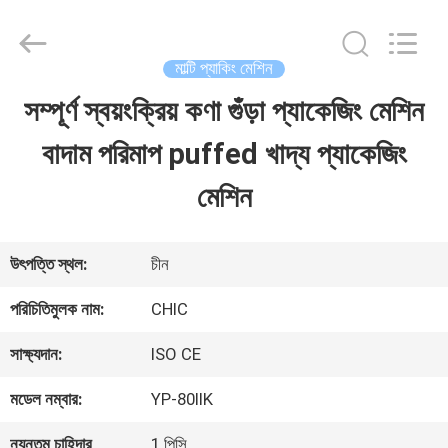
Xian
Yang
Chic
Machinery
মাল্টি প্যাকিং মেশিন
Co.,
Ltd..
সম্পূর্ণ স্বয়ংক্রিয় কণা গুঁড়া প্যাকেজিং মেশিন
বাড়ি
All
Rights
Reserved.
বাদাম পরিমাপ puffed খাদ্য প্যাকেজিং
পণ্য
মেশিন
আমাদের
উৎপত্তি স্থল:
চীন
সম্পর্কে
পরিচিতিমুলক নাম:
CHIC
সাক্ষ্যদান:
ISO CE
কারখানা
মডেল নম্বার:
YP-80IIK
পরিদর্শন
ন্যূনতম চাহিদার
1 পিসি