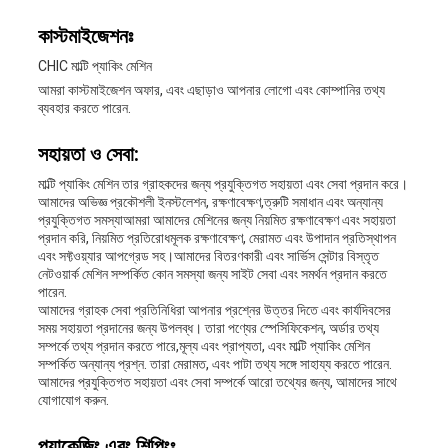
কাস্টমাইজেশনঃ
CHIC মাল্টি প্যাকিং মেশিন
আমরা কাস্টমাইজেশন অফার, এবং এছাড়াও আপনার লোগো এবং কোম্পানির তথ্য
ব্যবহার করতে পারেন.
সহায়তা ও সেবা:
মাল্টি প্যাকিং মেশিন তার গ্রাহকদের জন্য প্রযুক্তিগত সহায়তা এবং সেবা প্রদান করে।
আমাদের অভিজ্ঞ প্রকৌশলী ইনস্টলেশন, রক্ষণাবেক্ষণ,ত্রুটি সমাধান এবং অন্যান্য
প্রযুক্তিগত সমস্যাআমরা আমাদের মেশিনের জন্য নিয়মিত রক্ষণাবেক্ষণ এবং সহায়তা
প্রদান করি, নিয়মিত প্রতিরোধমূলক রক্ষণাবেক্ষণ, মেরামত এবং উপাদান প্রতিস্থাপন
এবং সফ্টওয়্যার আপগ্রেড সহ।আমাদের বিতরণকারী এবং সার্ভিস সেন্টার বিস্তৃত
নেটওয়ার্ক মেশিন সম্পর্কিত কোন সমস্যা জন্য সাইট সেবা এবং সমর্থন প্রদান করতে
পারেন.
আমাদের গ্রাহক সেবা প্রতিনিধিরা আপনার প্রশ্নের উত্তর দিতে এবং কার্যদিবসের
সময় সহায়তা প্রদানের জন্য উপলব্ধ। তারা পণ্যের স্পেসিফিকেশন, অর্ডার তথ্য
সম্পর্কে তথ্য প্রদান করতে পারে,মূল্য এবং প্রাপ্যতা, এবং মাল্টি প্যাকিং মেশিন
সম্পর্কিত অন্যান্য প্রশ্ন. তারা মেরামত, এবং পাটা তথ্য সঙ্গে সাহায্য করতে পারেন.
আমাদের প্রযুক্তিগত সহায়তা এবং সেবা সম্পর্কে আরো তথ্যের জন্য, আমাদের সাথে
যোগাযোগ করুন.
প্যাকেজিং এবং শিপিংঃ