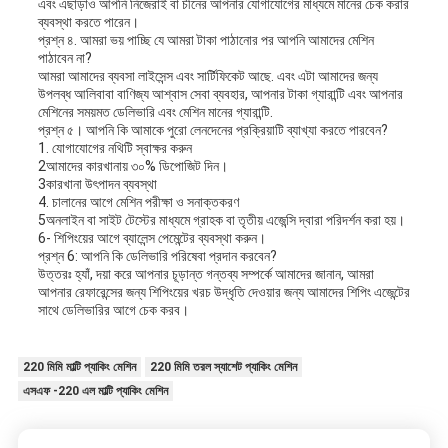
এবং এছাড়াও আপনি নিজেরাই বা চীনের আপনার যোগাযোগের মাধ্যমে মানের চেক করার
ব্যবস্থা করতে পারেন।
প্রশ্ন ৪. আমরা ভয় পাচ্ছি যে আমরা টাকা পাঠানোর পর আপনি আমাদের মেশিন
পাঠাবেন না?
আমরা আমাদের ব্যবসা লাইসেন্স এবং সার্টিফিকেট আছে. এবং এটা আমাদের জন্য
উপলব্ধ আলিবাবা বাণিজ্য আশ্বাস সেবা ব্যবহার, আপনার টাকা গ্যারান্টি এবং আপনার
মেশিনের সময়মত ডেলিভারি এবং মেশিন মানের গ্যারান্টি.
প্রশ্ন ৫। আপনি কি আমাকে পুরো লেনদেনের প্রক্রিয়াটি ব্যাখ্যা করতে পারবেন?
1. যোগাযোগের নথিটি স্বাক্ষর করুন
2আমাদের কারখানায় ৩০% ডিপোজিট দিন।
3কারখানা উৎপাদন ব্যবস্থা
4. চালানের আগে মেশিন পরীক্ষা ও সনাক্তকরণ
5অনলাইন বা সাইট টেস্টের মাধ্যমে গ্রাহক বা তৃতীয় এজেন্সি দ্বারা পরিদর্শন করা হয়।
6- শিপিংয়ের আগে ব্যালেন্স পেমেন্টের ব্যবস্থা করুন।
প্রশ্ন 6: আপনি কি ডেলিভারি পরিষেবা প্রদান করবেন?
উত্তরঃ হ্যাঁ, দয়া করে আপনার চূড়ান্ত গন্তব্য সম্পর্কে আমাদের জানান, আমরা
আপনার রেফারেন্সের জন্য শিপিংয়ের খরচ উদ্ধৃতি দেওয়ার জন্য আমাদের শিপিং এজেন্টের
সাথে ডেলিভারির আগে চেক করব।
220 মিমি মাল্টি প্যাকিং মেশিন
220 মিমি তরল স্যাশেট প্যাকিং মেশিন
এসএফ -220 এল মাল্টি প্যাকিং মেশিন