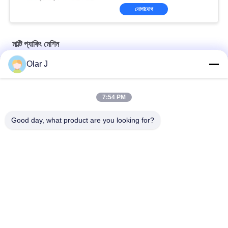
যোগাযোগ
মাল্টি প্যাকিং মেশিন
Olar J
YP65 মাল্টি ফাংশন সস প্যাকিং মেশিন উল্লম্ব টাইপ সালাদ সস আইস প্যাক সিলিকন তেল
2600W 15KHZ নরম্যাটিক প্লাস্টিক ওয়েল্ডিং মেশিন এমপি -
7:54 PM
1526B/1518/1530/1532
Good day, what product are you looking for?
চকোলেট বিন বাদামের জন্য মাল্টিফাংশনাল উল্লম্ব টাইপ গ্রানুল প্যাকিং মেশিন বাদাম স্ন্যাকস
সব
মাল্টি প্যাকিং মেশিন
স্ক্রু এয়ার সংক্ষেপক