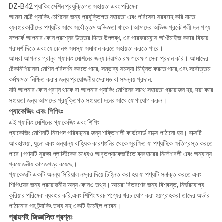
DZ-B42 প্যাকিং মেশিন প্রযুক্তিগত সহায়তা এবং পরিষেবা
আমরা মাল্টি প্যাকিং মেশিনের জন্য প্রযুক্তিগত সহায়তা এবং পরিষেবা সরবরাহ করি যাতে
ব্যবহারকারীদের পণ্যটির সাথে সর্বোত্তম অভিজ্ঞতা থাকে।আমাদের অভিজ্ঞ প্রকৌশলী দল পণ্য
সম্পর্কে আপনার কোন প্রশ্নের উত্তর দিতে উপলব্ধ, এর পারফরম্যান্স অপ্টিমাইজ করার বিষয়ে
পরামর্শ দিতে এবং যে কোনও সমস্যা সমাধান করতে সহায়তা করতে পারে।
আমরা আপনার গ্রানুল প্যাকিং মেশিনের জন্য নিয়মিত রক্ষণাবেক্ষণ সেবা প্রদান করি। আমাদের
টেকনিশিয়ানরা মেশিন পরিদর্শন করতে পারে, সম্ভাব্য সমস্যা চিহ্নিত করতে পারে,এবং সর্বোত্তম
কর্মক্ষমতা নিশ্চিত করার জন্য প্রয়োজনীয় মেরামত বা সমন্বয় প্রদান.
যদি আপনার কোন প্রশ্ন থাকে বা আপনার প্যাকিং মেশিনের সাথে সহায়তা প্রয়োজন হয়, দয়া করে
সহায়তা জন্য আমাদের প্রযুক্তিগত সহায়তা দলের সাথে যোগাযোগ করুন।
প্যাকেজিং এবং শিপিংঃ
এই প্যাকিং মেশিনের প্যাকেজিং এবং শিপিং
প্যাকেজিং মেশিনটি নিরাপদ পরিবহনের জন্য শক্তিশালী কার্ডবোর্ড বাক্সে পাঠানো হয়। বাক্সটি
আবহাওয়া, ধুলো এবং অন্যান্য বাহ্যিক কারণগুলির থেকে সুরক্ষিত যা পণ্যটিকে ক্ষতিগ্রস্ত করতে
পারে।পণ্যটি সুরক্ষা প্লাস্টিকের মধ্যেও আবৃতপ্যাকেজটিতে ব্যবহারের নির্দেশাবলী এবং অন্যান্য
প্রয়োজনীয় কাগজপত্র রয়েছে।
প্যাকেজটি একটি অনন্য সিরিয়াল নম্বর দিয়ে চিহ্নিত করা হয় যা পণ্যটি সনাক্ত করতে এবং
শিপিংয়ের জন্য প্রয়োজনীয় অন্য কোনও তথ্য। আমরা বিতরণের জন্য বিশ্বস্ত, নির্ভরযোগ্য
কুরিয়ার পরিষেবা ব্যবহার করি,এবং শিপিং খরচ পণ্যের খরচ যোগ করা হয়গ্রাহকরা তাদের অর্ডার
পাঠানোর পর ট্র্যাকিং তথ্য সহ একটি ইমেইল পাবেন।
প্রায়শই জিজ্ঞাসিত প্রশ্নঃ