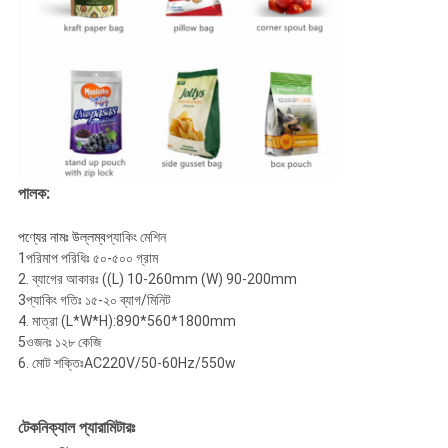
পালক:
পণ্যের নামঃ উল্লম্ব
প্যাকিং মেশিন
1পরিমাপ পরিধিঃ ৫০-৫০০ গ্রাম
2. ব্যাগের আকারঃ ((L) 10-260mm (W) 90-200mm
3প্যাকিং গতিঃ ১৫-২০ ব্যাগ/মিনিট
4. মাত্রা (L*W*H):890*560*1800mm
5ওজনঃ ১২৮ কেজি
6. মোট শক্তিঃAC220V/50-60Hz/550w
টেকনিক্যাল প্যারামিটারঃ