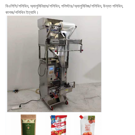
বিওপিপি/পলিথিন, অ্যালুমিনিয়াম/পলিথিন, পলিস্টার/অ্যালুমিনিজ/পলিথিন, উন্নত পলিথিন,
কাগজ/পলিথিন ইত্যাদি।