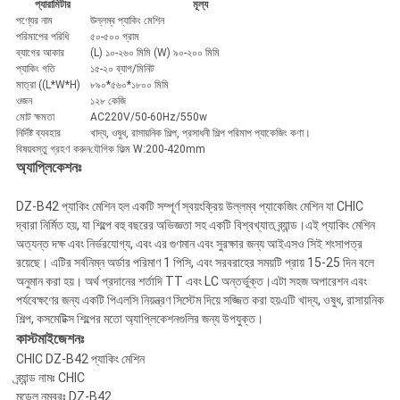
প্যারামিটার
মূল্য
পণ্যের নাম
উল্লম্ব প্যাকিং মেশিন
পরিমাপের পরিধি
৫০-৫০০ গ্রাম
ব্যাগের আকার
(L) ১০-২৬০ মিমি (W) ৯০-২০০ মিমি
প্যাকিং গতি
১৫-২০ ব্যাগ/মিনিট
মাত্রা ((L*W*H)
৮৯০*৫৬০*১৮০০ মিমি
ওজন
১২৮ কেজি
মোট ক্ষমতা
AC220V/50-60Hz/550w
নির্দিষ্ট ব্যবহার
খাদ্য, ওষুধ, রাসায়নিক শিল্প, প্রসাধনী শিল্প পরিমাপ প্যাকেজিং কণা।
বিষয়বস্তু গ্রহণ করুন
যৌগিক ফিল্ম W:200-420mm
অ্যাপ্লিকেশনঃ
DZ-B42 প্যাকিং মেশিন হল একটি সম্পূর্ণ স্বয়ংক্রিয় উল্লম্ব প্যাকেজিং মেশিন যা CHIC
দ্বারা নির্মিত হয়, যা শিল্পে বহু বছরের অভিজ্ঞতা সহ একটি বিশ্বখ্যাত ব্র্যান্ড।এই প্যাকিং মেশিন
অত্যন্ত দক্ষ এবং নির্ভরযোগ্য, এবং এর গুণমান এবং সুরক্ষার জন্য আইএসও সিই শংসাপত্র
রয়েছে। এটির সর্বনিম্ন অর্ডার পরিমাণ 1 পিসি, এবং সরবরাহের সময়টি প্রায় 15-25 দিন বলে
অনুমান করা হয়। অর্থ প্রদানের শর্তাদি TT এবং LC অন্তর্ভুক্ত।এটা সহজ অপারেশন এবং
পর্যবেক্ষণের জন্য একটি পিএলসি নিয়ন্ত্রণ সিস্টেম দিয়ে সজ্জিত করা হয়এটি খাদ্য, ওষুধ, রাসায়নিক
শিল্প, কসমেটিক্স শিল্পের মতো অ্যাপ্লিকেশনগুলির জন্য উপযুক্ত।
কাস্টমাইজেশনঃ
CHIC DZ-B42 প্যাকিং মেশিন
ব্র্যান্ড নামঃ CHIC
মডেল নম্বরঃ DZ-B42