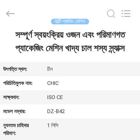
Xian
Yang
Chic
Machinery
মাল্টি প্যাকিং মেশিন
Co.,
Ltd..
সম্পূর্ণ স্বয়ংক্রিয় ওজন এবং পরিমাণগত
বাড়ি
All
Rights
Reserved.
প্যাকেজিং মেশিন খাদ্য চাল শস্য স্ন্যাক্স
পণ্য
উৎপত্তি স্থল:
চীন
আমাদের
পরিচিতিমুলক নাম:
CHIC
সম্পর্কে
সাক্ষ্যদান:
ISO CE
মডেল নম্বার:
DZ-B42
কারখানা
ন্যূনতম চাহিদার
1 পিসি
পরিদর্শন
পরিমাণ: