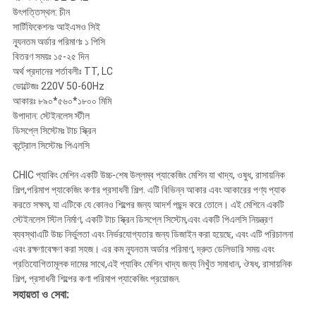
উৎপত্তিস্থল: চীন
সার্টিফিকেশনঃ আইএসও সিই
ন্যূনতম অর্ডার পরিমাণঃ ১ পিসি
বিতরণ সময়ঃ ১৫-২৫ দিন
অর্থ প্রদানের শর্তাবলীঃ TT, LC
ভোল্টেজঃ 220V 50-60Hz
আকারঃ ৮৯০*৫৬০*১৮০০ মিমি
উপাদান: স্টেইনলেস স্টীল
ডিসপ্লে সিস্টেমঃ টাচ স্ক্রিন
কন্ট্রোল সিস্টেমঃ পিএলসি
CHIC প্যাকিং মেশিন একটি উচ্চ-শেষ উল্লম্ব প্যাকেজিং মেশিন যা খাদ্য, ওষুধ, রাসায়নিক
শিল্প,পরিমাপ প্যাকেজিং কণার প্রসাধনী শিল্প. এটি বিভিন্ন আকার এবং আকারের পণ্য প্যাক
করতে সক্ষম, যা এটিকে যে কোনও শিল্পের জন্য আদর্শ পছন্দ করে তোলে। এই মেশিনে একটি
স্টেইনলেস স্টিল নির্মাণ, একটি টাচ স্ক্রিন ডিসপ্লে সিস্টেম,এবং একটি পিএলসি নিয়ন্ত্রণ
ব্যবস্থাএটি উচ্চ নির্ভুলতা এবং নির্ভরযোগ্যতার জন্য ডিজাইন করা হয়েছে, এবং এটি পরিচালনা
এবং রক্ষণাবেক্ষণ করা সহজ। এর কম ন্যূনতম অর্ডার পরিমাণ, দ্রুত ডেলিভারি সময় এবং
প্রতিযোগিতামূলক দামের সাথে,এই প্যাকিং মেশিন খাদ্য জন্য নিখুঁত সমাধান, ঔষধ, রাসায়নিক
শিল্প, প্রসাধনী শিল্পের কণা পরিমাপ প্যাকেজিং প্রয়োজন.
সহায়তা ও সেবা: