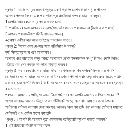
প্রশ্ন 1: আমার পণ্যের জন্য উপযুক্ত একটি প্যাকিং মেশিন কীভাবে খুঁজে পাবেন?
আপনার পণ্যের বিবরণ এবং প্যাকেজিং প্রয়োজনীয়তা সম্পর্কে আমাদের বলুন।
1আপনি কোন ধরনের পণ্য প্যাক করতে চান?
2. প্যাকিংয়ের জন্য আপনার যে ব্যাগ/স্যাকেট/ব্যাগের প্রয়োজন তা (দৈর্ঘ্য এবং প্রস্থ) ।
3আপনার প্রয়োজনীয় প্রতিটি প্যাকের ওজন।
4তোমার মেশিন আর ব্যাগ স্টাইলের প্রয়োজন আছে।
প্রশ্ন 2: বিদেশে সেবা দেওয়ার জন্য ইঞ্জিনিয়ার উপলব্ধ?
হ্যাঁ, কিন্তু ভ্রমণের খরচ আপনারই।
আপনার খরচ বাঁচানোর জন্য, আমরা আপনাকে মেশিন ইনস্টলেশন সম্পূর্ণ বিবরণ একটি ভিডিও
পাঠাতে এবং শেষ পর্যন্ত আপনাকে সাহায্য করবে।
প্রশ্ন 3. অর্ডার দেওয়ার পরে আমরা কীভাবে মেশিনের গুণমান সম্পর্কে নিশ্চিত হতে পারি?
ডেলিভারির আগে, আমরা আপনাকে মেশিনের গুণমান পরীক্ষা করার জন্য ছবি এবং ভিডিও পাঠাব।
এবং এছাড়াও আপনি নিজেরাই বা চীনের আপনার যোগাযোগের মাধ্যমে মানের চেক করার ব্যবস্থা
করতে পারেন।
প্রশ্ন ৪. আমরা ভয় পাচ্ছি যে আমরা টাকা পাঠানোর পর আপনি আমাদের মেশিন পাঠাবেন না?
আমরা আমাদের ব্যবসা লাইসেন্স এবং সার্টিফিকেট আছে. এবং এটা আমাদের জন্য উপলব্ধ
আলিবাবা বাণিজ্য আশ্বাস সেবা ব্যবহার, আপনার টাকা গ্যারান্টি এবং আপনার মেশিনের সময়মত
ডেলিভারি এবং মেশিন মানের গ্যারান্টি.
প্রশ্ন ৫। আপনি কি আমাকে পুরো লেনদেনের প্রক্রিয়াটি ব্যাখ্যা করতে পারবেন?
1. যোগাযোগের নথিটি স্বাক্ষর করুন