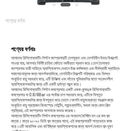
একটি
উদ্ধৃতি
পণ্যের বর্ণনা
অনুরোধ
করুন
পণ্যের বর্ণনাঃ
আমাদের রিসিপোক্যাটিং পিস্টন কম্প্রেসারটি তেলযুক্ত এবং তেলবিহীন উভয় বিকল্পেই
সাইট
পাওয়া যায়, আপনার নির্দিষ্ট চাহিদা মেটাতে নমনীয়তা প্রদান করে।তেল তৈলাক্ত
কম্প্রেসার ভারী দায়িত্ব অ্যাপ্লিকেশন যেখানে উচ্চ কর্মক্ষমতা এবং দীর্ঘস্থায়ী স্থায়িত্ব
ম্যাপ
সমালোচনামূলক জন্য আদর্শঅন্যদিকে, তেলবিহীন বিকল্পটি পরিষ্কার এবং বিশুদ্ধ
সংকুচিত বায়ু সরবরাহ করে, এটি চিকিত্সা এবং দাঁতের সুবিধাগুলির মতো সংবেদনশীল
অ্যাপ্লিকেশনগুলির জন্য এটি একটি দুর্দান্ত পছন্দ করে।
আমাদের রিসিপোক্যাটিং পিস্টন কমপ্রেসার একটি একক-ক্র্যাঙ্ক রিসিপোক্যাটিং
PRIVACY
কমপ্রেসার যা 0.8/8Bar এর সর্বোচ্চ চাপ সরবরাহ করে, এটিকে বিস্তৃত
অ্যাপ্লিকেশনগুলির জন্য উপযুক্ত করে তোলে।আপনি বায়ুসংক্রান্ত সরঞ্জাম জন্য
সংকুচিত বায়ু প্রয়োজন কিনাস্প্রে পেইন্টিং, স্যান্ডব্লাস্টিং, অথবা অন্য কোন শিল্প
POLICY
প্রক্রিয়া, এই কম্প্রেসার আপনাকে কভার করেছে।
আমাদের রিসিপোক্যাটিং পিস্টন কমপ্রেসার এর অন্যতম বৈশিষ্ট্য হল এর কম শব্দ
মাত্রা। মাত্র ৬০-৯০ ডিবি শব্দ মাত্রার সাথে, এই কমপ্রেসারটি শান্তভাবে কাজ
করে।এটি আবাসিক এবং বাণিজ্যিক অ্যাপ্লিকেশনের জন্য আদর্শ যেখানে শব্দ দূষণ