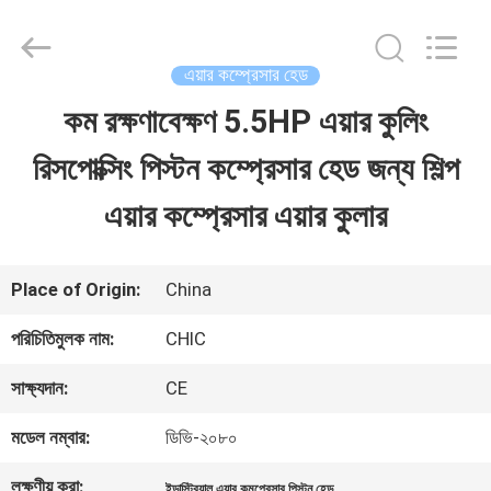
Xian
Yang
Chic
Machinery
এয়ার কম্প্রেসার হেড
Co.,
Ltd..
কম রক্ষণাবেক্ষণ 5.5HP এয়ার কুলিং
বাড়ি
All
Rights
Reserved.
রিসপোক্সিং পিস্টন কম্প্রেসার হেড জন্য শিল্প
পণ্য
এয়ার কম্প্রেসার এয়ার কুলার
আমাদের
Place of Origin:
China
সম্পর্কে
পরিচিতিমুলক নাম:
CHIC
সাক্ষ্যদান:
CE
কারখানা
মডেল নম্বার:
ডিভি-২০৮০
পরিদর্শন
লক্ষণীয় করা:
,
ইন্ডাস্ট্রিয়াল এয়ার কমপ্রেসার পিস্টন হেড