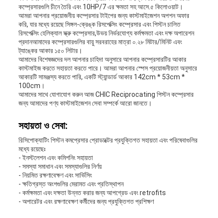
কম্প্রেসারগুলি চীনে তৈরি এবং 10HP/7 এর ক্ষমতা সহ আসে.৫ কিলোওয়াট।
আমরা আপনার প্রয়োজনীয় কম্প্রেসার টাইপের জন্য কাস্টমাইজেশন অপশন অফার
করি, যার মধ্যে রয়েছে সিঙ্গল-ক্রেঙ্ক রিসপেক্সিং কম্প্রেসার এবং পিস্টন চালিত
রিসপেক্সিং হেলিক্যাল স্ক্রু কম্প্রেসার,উভয় নির্ভরযোগ্য কর্মক্ষমতা এবং দক্ষ অপারেশন
প্রদানআমাদের কম্প্রেসারগুলির বায়ু সরবরাহের মাত্রা ০.২৮ মিটার/মিনিট এবং
ট্যাঙ্কের আকার ১৫০ লিটার।
আমাদের বিশেষজ্ঞদের দল আপনার চাহিদা অনুসারে আপনার কম্প্রেসারটির আকার
কাস্টমাইজ করতে সহায়তা করতে পারে। আমরা আপনার স্পেস প্রয়োজনীয়তা অনুসারে
আকারটি সামঞ্জস্য করতে পারি, একটি স্ট্যান্ডার্ড আকার 142cm * 53cm *
100cm।
আমাদের সাথে যোগাযোগ করুন আজ CHIC Reciprocating পিস্টন কম্প্রেসার
জন্য আমাদের পণ্য কাস্টমাইজেশন সেবা সম্পর্কে আরো জানতে।
সহায়তা ও সেবা:
রিসিপোক্যাটিং পিস্টন কমপ্রেসার প্রোডাক্টের প্রযুক্তিগত সহায়তা এবং পরিষেবাগুলির
মধ্যে রয়েছেঃ
- ইনস্টলেশন এবং কমিশনিং সহায়তা
- সমস্যা সমাধান এবং সমস্যাগুলির নির্ণয়
- নিয়মিত রক্ষণাবেক্ষণ এবং সার্ভিসিং
- ক্ষতিগ্রস্ত অংশগুলির মেরামত এবং প্রতিস্থাপন
- কর্মক্ষমতা এবং দক্ষতা উন্নত করার জন্য আপগ্রেড এবং retrofits
- অপারেটর এবং রক্ষণাবেক্ষণ কর্মীদের জন্য প্রযুক্তিগত প্রশিক্ষণ