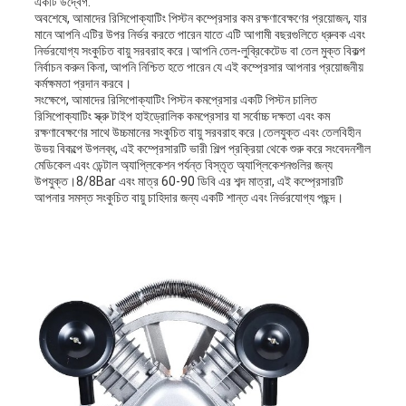
একটি উদ্বেগ.
অবশেষে, আমাদের রিসিপোক্যাটিং পিস্টন কম্প্রেসার কম রক্ষণাবেক্ষণের প্রয়োজন, যার
মানে আপনি এটির উপর নির্ভর করতে পারেন যাতে এটি আগামী বছরগুলিতে ধ্রুবক এবং
নির্ভরযোগ্য সংকুচিত বায়ু সরবরাহ করে।আপনি তেল-লুব্রিকেটেড বা তেল মুক্ত বিকল্প
নির্বাচন করুন কিনা, আপনি নিশ্চিত হতে পারেন যে এই কম্প্রেসার আপনার প্রয়োজনীয়
কর্মক্ষমতা প্রদান করবে।
সংক্ষেপে, আমাদের রিসিপোক্যাটিং পিস্টন কমপ্রেসার একটি পিস্টন চালিত
রিসিপোক্যাটিং স্ক্রু টাইপ হাইড্রোলিক কমপ্রেসার যা সর্বোচ্চ দক্ষতা এবং কম
রক্ষণাবেক্ষণের সাথে উচ্চমানের সংকুচিত বায়ু সরবরাহ করে।তেলযুক্ত এবং তেলবিহীন
উভয় বিকল্পে উপলব্ধ, এই কম্প্রেসারটি ভারী শিল্প প্রক্রিয়া থেকে শুরু করে সংবেদনশীল
মেডিকেল এবং ডেন্টাল অ্যাপ্লিকেশন পর্যন্ত বিস্তৃত অ্যাপ্লিকেশনগুলির জন্য
উপযুক্ত।8/8Bar এবং মাত্র 60-90 ডিবি এর শব্দ মাত্রা, এই কম্প্রেসারটি
আপনার সমস্ত সংকুচিত বায়ু চাহিদার জন্য একটি শান্ত এবং নির্ভরযোগ্য পছন্দ।