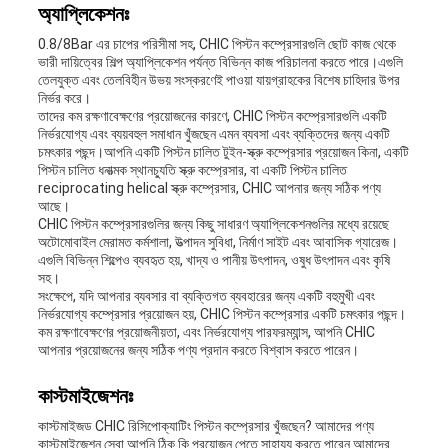
অ্যাপ্লিকেশনঃ
0.8/8Bar এর চাপের পরিসীমা সহ, CHIC পিস্টন কম্প্রেসারগুলি ছোট কাজ থেকে
ভারী দায়িত্বের শিল্প অ্যাপ্লিকেশন পর্যন্ত বিভিন্ন কাজ পরিচালনা করতে পারে।এগুলি
তেলযুক্ত এবং তেলবিহীন উভয় সংস্করণেই পাওয়া যায়গ্রাহকের বিশেষ চাহিদার উপর
নির্ভর করে।
তাদের কম রক্ষণাবেক্ষণের প্রয়োজনের কারণে, CHIC পিস্টন কম্প্রেসারগুলি একটি
নির্ভরযোগ্য এবং ব্যয়বহুল সমাধান খুঁজছেন এমন ব্যবসা এবং ব্যক্তিদের জন্য একটি
চমৎকার পছন্দ।আপনি একটি পিস্টন চালিত টুইন-স্ক্রু কম্প্রেসার প্রয়োজন কিনা, একটি
পিস্টন চালিত ধনাত্মক স্থানচ্যুতি স্ক্রু কম্প্রেসার, বা একটি পিস্টন চালিত
reciprocating helical স্ক্রু কম্প্রেসার, CHIC আপনার জন্য সঠিক পণ্য
আছে।
CHIC পিস্টন কম্প্রেসারগুলির জন্য কিছু সাধারণ অ্যাপ্লিকেশনগুলির মধ্যে রয়েছে
অটোমোবাইল মেরামত কর্মশালা, উত্পাদন সুবিধা, নির্মাণ সাইট এবং আবাসিক গ্যারেজ।
এগুলি বিভিন্ন শিল্পেও ব্যবহৃত হয়, খাদ্য ও পানীয় উৎপাদন, ওষুধ উৎপাদন এবং কৃষি
সহ।
সংক্ষেপে, যদি আপনার ব্যবসার বা ব্যক্তিগত ব্যবহারের জন্য একটি বহুমুখী এবং
নির্ভরযোগ্য কম্প্রেসার প্রয়োজন হয়, CHIC পিস্টন কম্প্রেসার একটি চমৎকার পছন্দ।
কম রক্ষণাবেক্ষণের প্রয়োজনীয়তা, এবং নির্ভরযোগ্য পারফরম্যান্স, আপনি CHIC
আপনার প্রয়োজনের জন্য সঠিক পণ্য প্রদান করতে বিশ্বাস করতে পারেন।
কাস্টমাইজেশনঃ
কাস্টমাইজড CHIC রিসিপোক্যাটিং পিস্টন কম্প্রেসার খুঁজছেন? আমাদের পণ্য
কাস্টমাইজেশন সেবা আপনি ঠিক কি প্রয়োজন পেতে সাহায্য করতে পারেন.আমাদের