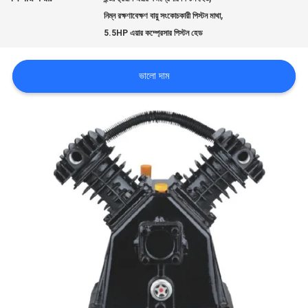
,
নিম্ন রক্ষণাবেক্ষণ বায়ু সংকোচকারী পিস্টন মাথা
গুণমান
5.5HP এয়ার কম্প্রেসার পিস্টন হেড
নিয়ন্ত্রণ
ভালো দাম
আমাদের
সাথে
যোগাযোগ
খবর
মামলা