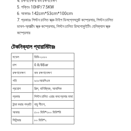
রক্ষণাবেক্ষণঃ কম রক্ষণাবেক্ষণ
শক্তিঃ 10HP/7.5KW
আকারঃ 142cm*53cm*100cm
প্রকারঃ পিস্টন চালিত স্ক্রু-টাইপ ডিসপ্লেসমেন্ট কম্প্রেসার, পিস্টন চালিত
ডাবল-অ্যাক্টিং স্ক্রু কম্প্রেসার, পিস্টন চালিত রিসপোকুইটিং হেলিক্যাল স্ক্রু
কম্প্রেসার
টেকনিক্যাল প্যারামিটারঃ
মডেল
ডিভি-২০৮০
চাপ
0.8/8Bar
রক্ষণাবেক্ষণ
কম রক্ষণাবেক্ষণ
গতি
৯৩০আরপিএম
প্রয়োগ
শিল্প, বাণিজ্যিক, আবাসিক
প্রকার
পিস্টন চালিত এয়ার কমপ্রেসার মাথা
ঠান্ডা করার পদ্ধতি
বায়ু শীতল,
আকার
৫০০ মিমি*৩০০ মিমি*মি
সিলিন্ডার
৮০ মিমি*২