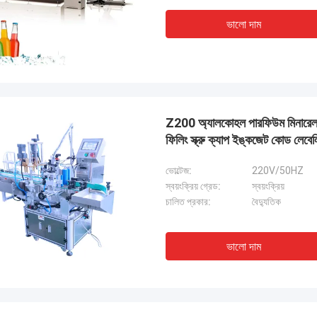
 কাজ করছে এবং আমরা এই কেনাকাটায় খুশি।
ভালো দাম
Z200 অ্যালকোহল পারফিউম মিনারেল ওয়া
ফিলিং স্ক্রু ক্যাপ ইঙ্কজেট কোড লেবেলি
ভোল্টেজ:
220V/50HZ
স্বয়ংক্রিয় গ্রেড:
স্বয়ংক্রিয়
চালিত প্রকার:
বৈদ্যুতিক
ভালো দাম