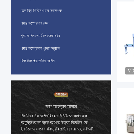
তেল ফ্রি পিস্টন এয়ার সংক্ষেপক
এয়ার কম্প্রেসার হেড
গ্যাসোলিন পোর্টেবল জেনারেটর
এয়ার কম্প্রেসার খুচরা যন্ত্রাংশ
ফিল সিল প্যাকেজিং মেশিন
VI
জনাব আইজ্যাক আসারে
শিয়ানিয়াং চিক মেশিনারি কোং লিমিটেডের ওলার এবং
শিয়ানিয়
প্রযুক্তিগত দল দ্রুত প্রশ্নের উত্তর দিয়েছিল এবং
প্রযুক্তি
ইনস্টলেশন দলকে সবকিছু বুঝিয়েছিল। সবশেষে, মেশিনটি
ইনস্টলেশ