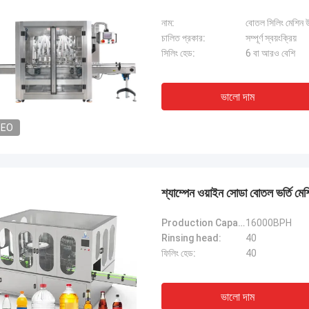
নাম:
বোতল সিলিং মেশিন উচ্
চালিত প্রকার:
সম্পূর্ণ স্বয়ংক্রিয়
সিলিং হেড:
6 বা আরও বেশি
ভালো দাম
DEO
শ্যাম্পেন ওয়াইন সোডা বোতল ভর্তি মেশ
Production Capacity(500ml)(b/h):
16000BPH
Rinsing head:
40
ফিলিং হেড:
40
ভালো দাম