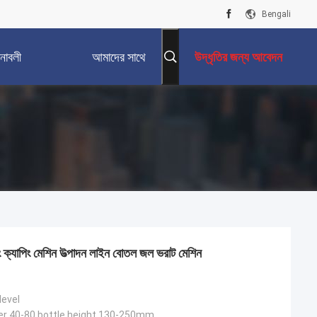
Bengali
নাবলী
আমাদের সাথে
উদ্ধৃতির জন্য আবেদন
যোগাযোগ করুন
্যাপিং মেশিন উত্পাদন লাইন বোতল জল ভরাট মেশিন
level
er 40-80 bottle height 130-250mm