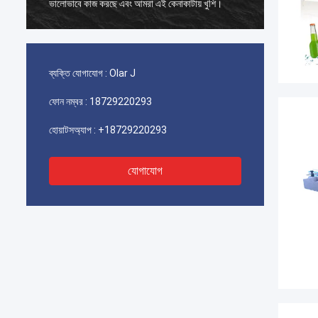
ভালোভাবে কাজ করছে এবং আমরা এই কেনাকাটায় খুশি।
ভালোভাবে
ব্যক্তি যোগাযোগ :
Olar J
ফোন নম্বর :
18729220293
হোয়াটসঅ্যাপ :
+18729220293
যোগাযোগ