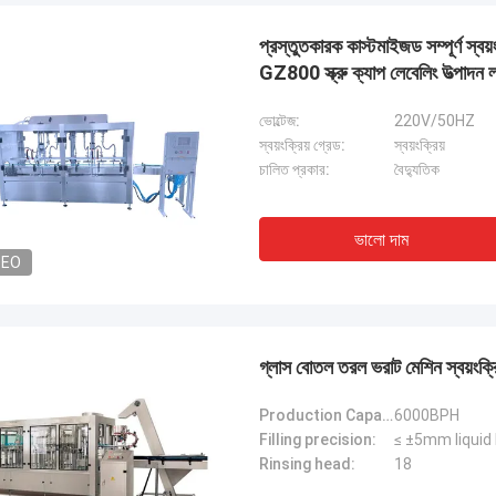
প্রস্তুতকারক কাস্টমাইজড সম্পূর্ণ স্ব
GZ800 স্ক্রু ক্যাপ লেবেলিং উত্পাদন 
ভোল্টেজ:
220V/50HZ
স্বয়ংক্রিয় গ্রেড:
স্বয়ংক্রিয়
চালিত প্রকার:
বৈদ্যুতিক
ভালো দাম
DEO
গ্লাস বোতল তরল ভরাট মেশিন স্বয়ংক্রিয
জনাব আইজ্যাক আসারে
Production Capacity(500ml)(b/h):
6000BPH
াং চিক মেশিনারি কোং লিমিটেডের ওলার এবং
Filling precision:
≤ ±5mm liquid 
গত দল দ্রুত প্রশ্নের উত্তর দিয়েছিল এবং
Rinsing head:
18
ন দলকে সবকিছু বুঝিয়েছিল। সবশেষে, মেশিনটি