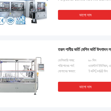
ভালো দাম
তরল পানীয় ভর্তি মেশিন ভর্তি উৎপাদন লা
ডেলিভারি সময়:
৬০ দিন
পরিশোধের শর্ত:
ওয়েস্টার্ন ইউনিয়ন, 
যোগানের ক্ষমতা:
1+PC+60 দিন
ভালো দাম