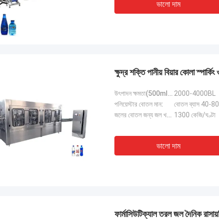
ভালো দাম
ক্ষুদ্র শক্তি পানীয় বিয়ার কোলা স্পার্
উৎপাদন ক্ষমতা(500ml)(b/h):
2000-4000BL
পলিয়েস্টার বোতল মান:
বোতল ব্যাস 40-80
জলের বোতল জন্য জল খরচ:
1300 কেজি/ঘণ্টা
ভালো দাম
ফার্মাসিউটিক্যাল তরল জল দৈনিক রাসায়