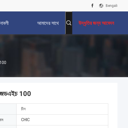
Bengali
নাবলী
আমাদের সাথে
উদ্ধৃতির জন্য আবেদন
যোগাযোগ করুন
চ 100
টেপ জেডএইচ 100
চীন
নাম
CHIC