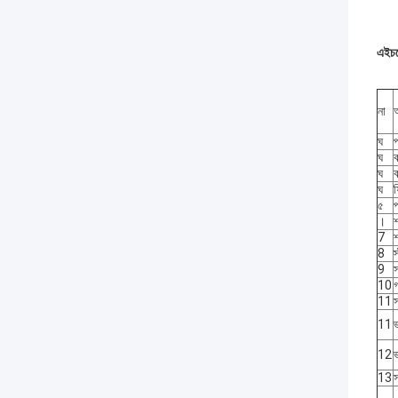
এইচজে
না
ঘ
প
ঘ
ক
ঘ
ক
ঘ
ফ
৫
প
।
7
8
স
9
স
10
গ
11
স
11
ভ
12
ভ
13
স