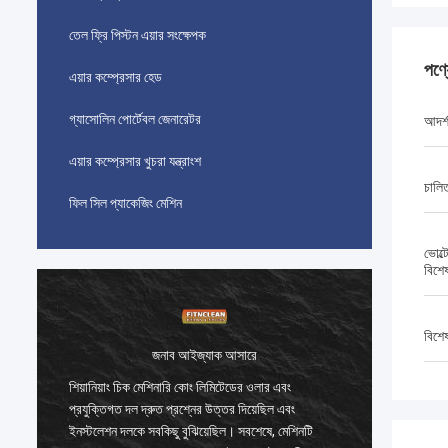
তেল ফ্রি পিস্টন এয়ার সংক্ষেপক
পণ্
এয়ার কম্প্রেসার হেড
গ্যাসোলিন পোর্টেবল জেনারেটর
আদর্
এয়ার কম্প্রেসার খুচরা যন্ত্রাংশ
চালি
ফিল সিল প্যাকেজিং মেশিন
ভোল্
বিশে
বিশে
জনাব আইজ্যাক আসারে
শিয়ানিয়াং চিক মেশিনারি কোং লিমিটেডের ওলার এবং
শিয়ানিয়
প্রযুক্তিগত দল দ্রুত প্রশ্নের উত্তর দিয়েছিল এবং
প্রযুক্তি
ইনস্টলেশন দলকে সবকিছু বুঝিয়েছিল। সবশেষে, মেশিনটি
ইনস্টলেশ