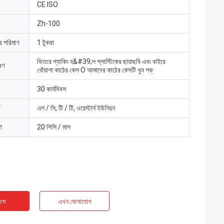
CE ISO
Zh-100
ার পরিমাণ
1 টুকরা
ভিতরে প্যাকিং হ&#39;ল প্লাস্টিকের ছায়াছবি এবং বাইরে
রণ
ধোঁয়াশা কাঠের কেস O আমাদের কাঠের কেসটি খুব শক্
30 কার্যদিবস
এল / সি, টি / টি, ওয়েস্টার্ন ইউনিয়ন
া
20 পিসি / মাস
াম
এখন যোগাযোগ