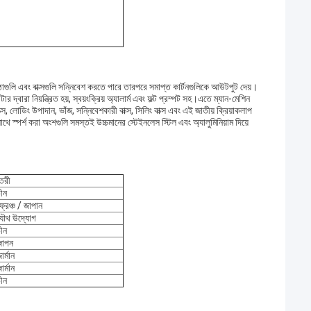
ষ্ঠাগুলি এবং বাক্সগুলি সন্নিবেশ করতে পারে তারপরে সমাপ্ত কার্টনগুলিকে আউটপুট দেয়।
্বারা নিয়ন্ত্রিত হয়, স্বয়ংক্রিয় অ্যালার্ম এবং ফল্ট প্রম্পট সহ।এতে ম্যান-মেশিন
ক্স, লোডিং উপাদান, ভাঁজ, সন্নিবেশকারী বাক্স, সিলিং বাক্স এবং এই জাতীয় ক্রিয়াকলাপ
াথে স্পর্শ করা অংশগুলি সমস্তই উচ্চমানের স্টেইনলেস স্টিল এবং অ্যালুমিনিয়াম দিয়ে
ৈরী
ীন
্রেঞ্চ / জাপান
যৌথ উদ্যোগ
ীন
জাপন
ার্মান
ার্মান
ীন