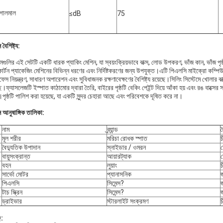
গোলমাল
≤dB
75
বৈশিষ্ট্য:
ামগুলির এই সেটটি একটি ধারক প্যাকিং মেশিন, যা স্বয়ংক্রিয়ভাবে বাক্স, লোড উপকরণ, ভাঁজ কান, ভাঁজ পৃ
ার্টন প্যাকেজিং মেশিনের বিভিন্ন ধরণের এবং নির্দিষ্টকরণের জন্য উপযুক্ত।এটি পিএলসি মাইক্রো কম্পিউটার দ
রফেস নিয়ন্ত্রণ, সাধারণ অপারেশন এবং সুবিধাজনক রক্ষণাবেক্ষণের বৈশিষ্ট্য রয়েছে।সিলিং সিস্টেমে খোলার বা
ে।ফ্যাসলেজটি ইস্পাত কাঠামোর দ্বারা তৈরি, বাইরের পৃষ্ঠটি বেকিং পেইন্ট দিয়ে আঁকা হয় এবং রঙ বাক্সের স
পৃষ্ঠটি পালিশ করা হয়েছে, যা একটি সুন্দর চেহারা আছে এবং পরিবেশকে দূষিত করে না।
 আনুষাঙ্গিক তালিকা:
নাম
ব্র্যান্ড
ত
মূল শরীর
মরিচা রোধক স্পাত
চ
বৈদ্যুতিক উপাদান
স্নাইডার / ওমরন
ফ
বায়ুসংক্রান্ত
আয়ারট্যাক
বহন
লুয়াং
চ
সার্ভো মোটর
প্যানাসনিক
পিএলসি
সিমেন্স?
জ
টাচ স্ক্রিন
সিমেন্স?
জ
ড্রাইভার
স্টারলাইট সংক্রমণ
চ
: