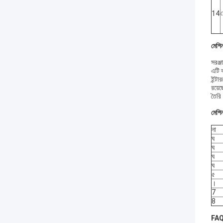
14
মেশিন 
সরঞ্জ
এটি ক
ইন্টা
রয়েছ
তৈরি।
মেশিন
না
ঘ
ঘ
ঘ
ঘ
৫
।
7
8
FAQ