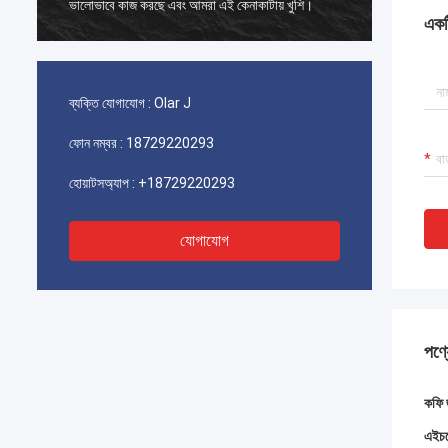
ভালোভাবে কাজ করছে এবং আমরা এই কেনাকাটায় খুশি।
ভালোভাবে
একটি
ব্যক্তি যোগাযোগ :
Olar J
ফোন নম্বর :
18729220293
হোয়াটসঅ্যাপ :
+18729220293
যোগাযোগ
পণ্য
কফি 
এইচজে