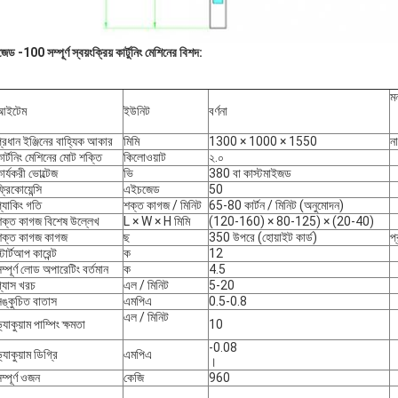
ড -100 সম্পূর্ণ স্বয়ংক্রিয় কার্টুনিং মেশিনের বিশদ:
মন
আইটেম
ইউনিট
বর্ণনা
্রধান ইঞ্জিনের বাহ্যিক আকার
মিমি
1300 × 1000 × 1550
না
ার্টনিং মেশিনের মোট শক্তি
কিলোওয়াট
২.০
ার্যকরী ভোল্টেজ
ভি
380 বা কাস্টমাইজড
্রিকোয়েন্সি
এইচজেড
50
্যাকিং গতি
শক্ত কাগজ / মিনিট
65-80 কার্টন / মিনিট (অনুমোদন)
শক্ত কাগজ বিশেষ উল্লেখ
L × W × H মিমি
(120-160) × 80-125) × (20-40)
শক্ত কাগজ কাগজ
ছ
350 উপরে (হোয়াইট কার্ড)
প্
্টার্টআপ কারেন্ট
ক
12
ম্পূর্ণ লোড অপারেটিং বর্তমান
ক
4.5
্যাস খরচ
এল / মিনিট
5-20
ঙ্কুচিত বাতাস
এমপিএ
0.5-0.8
এল / মিনিট
্যাকুয়াম পাম্পিং ক্ষমতা
10
-0.08
্যাকুয়াম ডিগ্রি
এমপিএ
।
ম্পূর্ণ ওজন
কেজি
960