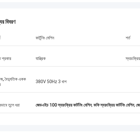
যের বিবরণ
শ
কার্টুনিং মেশিন
শর্ত
ত প্রকার
যান্ত্রিক
স্বয়ংক্রিয
টেজ, বৈদ্যুতিক একক
380V 50Hz 3 ধাপ
ষ
ষভাবে তুলে ধরা
জেডএইচ 100 স্বয়ংক্রিয় কার্টনিং মেশিন
,
কফি স্বয়ংক্রিয় কার্টনিং মেশিন
,
জে
জনাব আইজ্যাক আসারে
াং চিক মেশিনারি কোং লিমিটেডের ওলার এবং
গত দল দ্রুত প্রশ্নের উত্তর দিয়েছিল এবং
ন দলকে সবকিছু বুঝিয়েছিল। সবশেষে, মেশিনটি