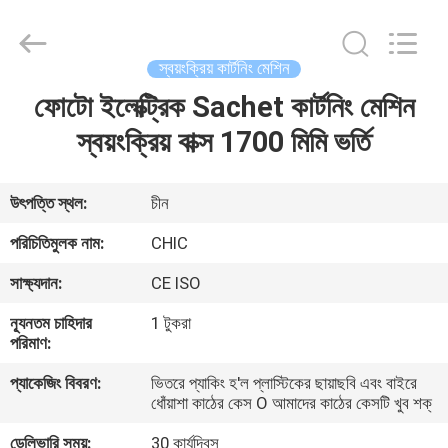
Yang
Chic
Machinery
Co.,
Ltd..
স্বয়ংক্রিয় কার্টনিং মেশিন
All
Rights
ফোটো ইলেক্ট্রিক Sachet কার্টনিং মেশিন
বাড়ি
Reserved.
স্বয়ংক্রিয় বাক্স 1700 মিমি ভর্তি
পণ্য
উৎপত্তি স্থল:
চীন
আমাদের
পরিচিতিমুলক নাম:
CHIC
সম্পর্কে
সাক্ষ্যদান:
CE ISO
ন্যূনতম চাহিদার
1 টুকরা
কারখানা
পরিমাণ:
পরিদর্শন
প্যাকেজিং বিবরণ:
ভিতরে প্যাকিং হ'ল প্লাস্টিকের ছায়াছবি এবং বাইরে
ধোঁয়াশা কাঠের কেস O আমাদের কাঠের কেসটি খুব শক্
গুণমান
ডেলিভারি সময়:
30 কার্যদিবস