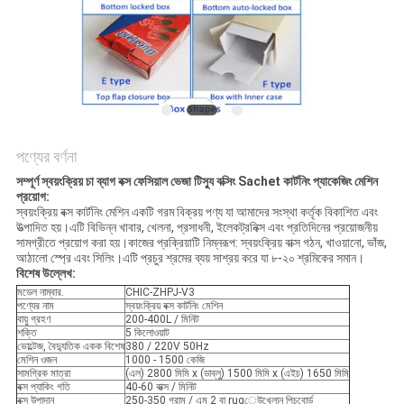
করুন
সাইট
ম্যাপ
PRIVACY
পণ্যের বর্ণনা
POLICY
সম্পূর্ণ স্বয়ংক্রিয় চা ব্যাগ বক্স ফেসিয়াল ভেজা টিস্যু বক্সিং Sachet কার্টনিং প্যাকেজিং মেশিন
প্রয়োগ:
স্বয়ংক্রিয় বক্স কার্টনিং মেশিন একটি গরম বিক্রয় পণ্য যা আমাদের সংস্থা কর্তৃক বিকাশিত এবং
উত্পাদিত হয়।এটি বিভিন্ন খাবার, খেলনা, প্রসাধনী, ইলেকট্রনিক্স এবং প্রতিদিনের প্রয়োজনীয়
সামগ্রীতে প্রয়োগ করা হয়।কাজের প্রক্রিয়াটি নিম্নরূপ: স্বয়ংক্রিয় বাক্স গঠন, খাওয়ানো, ভাঁজ,
আঠালো স্প্রে এবং সিলিং।এটি প্রচুর শ্রমের ব্যয় সাশ্রয় করে যা ৮-২০ শ্রমিকের সমান।
বিশেষ উল্লেখ:
মডেল নাম্বার.
CHIC-ZHPJ-V3
পণ্যের নাম
স্বয়ংক্রিয় বক্স কার্টনিং মেশিন
বায়ু গ্রহণ
200-400L / মিনিট
শক্তি
5 কিলোওয়াট
ভোল্টেজ, বৈদ্যুতিক একক বিশেষ
380 / 220V 50Hz
মেশিন ওজন
1000 - 1500 কেজি
সামগ্রিক মাত্রা
(এল) 2800 মিমি x (ডাব্লু) 1500 মিমি x (এইচ) 1650 মিমি
বক্স প্যাকিং গতি
40-60 বাক্স / মিনিট
বক্স উপাদান
250-350 গ্রাম / এম 2 বা rugেউখেলান পিচবোর্ড