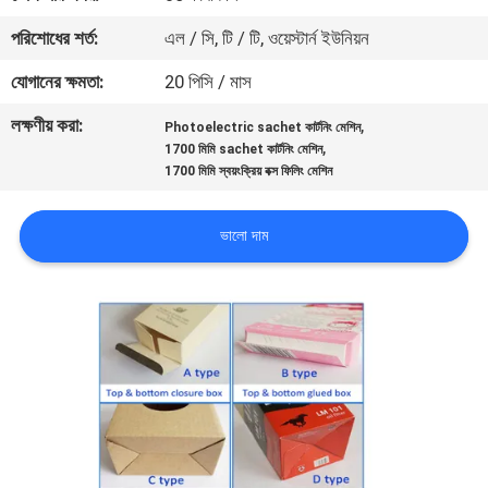
নিয়ন্ত্রণ
পরিশোধের শর্ত:
এল / সি, টি / টি, ওয়েস্টার্ন ইউনিয়ন
যোগানের ক্ষমতা:
20 পিসি / মাস
আমাদের
লক্ষণীয় করা:
,
সাথে
Photoelectric sachet কার্টনিং মেশিন
,
1700 মিমি sachet কার্টনিং মেশিন
যোগাযোগ
1700 মিমি স্বয়ংক্রিয় বক্স ফিলিং মেশিন
খবর
ভালো দাম
মামলা
একটি
উদ্ধৃতি
অনুরোধ