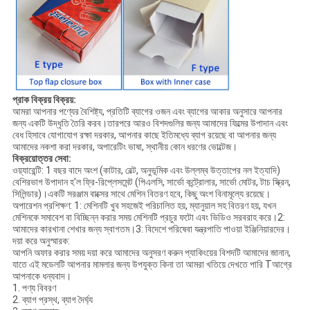
প্রাক বিক্রয় বিক্রয়:
আমরা আপনার পণ্যের বৈশিষ্ট্য, প্রতিটি ব্যাগের ওজন এবং ব্যাগের আকার অনুসারে আপনার
জন্য একটি উদ্ধৃতি তৈরি করব।তারপরে আরও বিশদগুলির জন্য আমাদের ফিল্মের উপাদান এবং
বেধ হিসাবে যোগাযোগ রক্ষা দরকার, আপনার কাছে ইতিমধ্যে ব্যাগ রয়েছে বা আপনার জন্য
আমাদের নকশা করা দরকার, অপারেটিং ভাষা, স্থানীয় কোন ধরণের ভোল্টেজ।
বিক্রয়োত্তর সেবা:
ওয়্যারেন্টি: 1 বছর বাদে অংশ (কাটার, বেল্ট, অনুভূমিক এবং উল্লম্ব উত্তাপের নল ইত্যাদি)
বেশিরভাগ উপাদান হ'ল ফ্রি-রিপ্লেসমেন্ট (পিএলসি, সার্ভো কন্ট্রোলার, সার্ভো মোটর, টাচ স্ক্রিন,
সিলিন্ডার)।একটি সরঞ্জাম বাক্সের সাথে মেশিন বিতরণ হবে, কিছু অংশ বিনামূল্যে রয়েছে।
অপারেশন প্রশিক্ষণ: 1: মেশিনটি খুব সহজেই পরিচালিত হয়, ম্যানুয়াল সহ বিতরণ হয়, যখন
মেশিনকে সমাবেশ বা বিচ্ছিন্ন করার সময় মেশিনটি প্রচুর ফটো এবং ভিডিও সরবরাহ করে।2:
আমাদের কারখানা শেখার জন্য স্বাগতম।3: বিদেশে পরিষেবা যন্ত্রপাতি পাওয়া ইঞ্জিনিয়ারদের।
দয়া করে অনুস্মারক:
আপনি অফার করার সময় দয়া করে আমাদের অনুসরণ করুন প্যাকিংয়ের বিশদটি আমাদের জানান,
যাতে এই মডেলটি আপনার মামলার জন্য উপযুক্ত কিনা তা আমরা খতিয়ে দেখতে পারি Tআগ্রে
আপনাকে ধন্যবাদ।
1. পণ্য বিবরণ
2. ব্যাগ প্রস্থ, ব্যাগ দৈর্ঘ্য