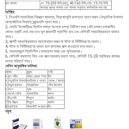
বক্স আকার
এল: 70-200 মিমি;ডাব্লু: 40-160 মিমি;এইচ: 15-70 মিমি
আপনার বক্সের আকার এবং আকার অনুসারে কাস্টমাইজ করা যায়
বৈশিষ্ট্য:
1, পিএলসি স্বয়ংক্রিয় নিয়ন্ত্রণ ব্যবস্থা, ফ্রিকোয়েন্সি রূপান্তর গ্রহণ করুন।বৈদ্যুতিক উপাদান
আন্তর্জাতিক বিখ্যাত ব্র্যান্ডগুলি গ্রহণ করে।
2, ফোটো ইলেকট্রিক সিস্টেম সমস্ত অংশকে চলন্ত নিরীক্ষণ করে।যদি চলমান চলাকালীন
কোনও ত্রুটি দেখা দেয় তবে ভুল জায়গাটি প্রদর্শিত হবে এবং মেশিনটি স্বয়ংক্রিয়ভাবে থামতে
পারে।
3, বাক্সটি স্বয়ংক্রিয়ভাবে প্রত্যাখ্যান করুন যা স্টাফ বা নির্দিষ্টকরণের অভাব।
4, স্টাফ বা নির্দিষ্টকরণের অভাব হলে কাগজের বাক্স খাওয়ানো বন্ধ করবে।
5, পারফরম্যান্স স্থিতিশীল।অপারেশন সহজ এবং সুবিধাজনক।
6, মেশিনটি ক্রমাগত ফিড এবং বাক্স সরবরাহ করতে পারে, মেশিনটি 15-20 শ্রমিকের কাজের
চাপের পরিবর্তে পারে।
মেশিন আনুষাঙ্গিক তালিকা:
না
নাম
ব্র্যান্ড
তৈরী
ঘ
মূল শরীর
মরিচা রোধক স্পাত
চীন
ঘ
বৈদ্যুতিক উপাদান
স্নাইডার / ওমরন
ফ্রেঞ্চ / জাপান
ঘ
বায়ুসংক্রান্ত
আয়ারট্যাক
যৌথ উদ্যোগ
ঘ
বহন
লুয়াং
চীন
৫
সার্ভো মোটর
প্যানাসনিক
জাপন
।
পিএলসি
সিমেন্স
জার্মান
7
টাচ স্ক্রিন
সিমেন্স
জার্মান
8
ড্রাইভার
স্টারলাইট সংক্রমণ
চীন
নমুনা: