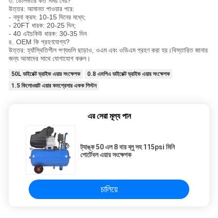
৩. ডেলিভারি কত সময় নেয়?
উত্তর: আমানত পাওয়ার পরে:
- নমুনা ক্রম: 10-15 দিনের মধ্যে;
- 20FT ধারক: 20-25 দিন;
- 40 এইচকিউ ধারক: 30-35 দিন
৪. OEM কি গ্রহণযোগ্য?
উত্তর: হ্যাঁস্থিতিশীল পণ্যগুলি ছাড়াও, ওএম এবং ওডিএম গ্রহণ করা হয়।বিস্তারিত জানার
জন্য আমাদের সাথে যোগাযোগ করুন।
50L ডাইরেক্ট ড্রাইভ এয়ার সংক্ষেপক
0.8 এমপিএ ডাইরেক্ট ড্রাইভ এয়ার সংক্ষেপক
1.5 কিলোওয়াট এয়ার কমপ্রেসার একক পিস্টন
এর সেরা মূল্য পান
ট্যাঙ্ক 50 এল 8 বার ব্লু সহ 115psi মিনি
পোর্টেবল এয়ার সংক্ষেপক
চালিয়ে