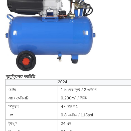
প্রযুক্তিগত পরামিতি
2024
মোটর
1.5 কেডব্লিউ / 2 এইচপি
এয়ার ডেলিভারি
0.206m³ / মিনিট
সিলিন্ডার
47 মিমি * 1
চাপ
0.8 এমপিএ / 115psi
ট্যাঙ্ক
24 এল