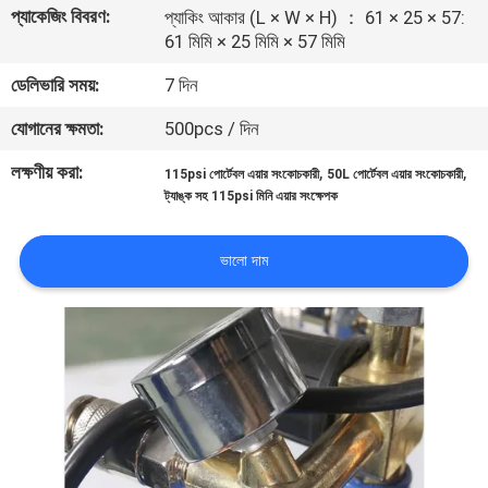
প্যাকেজিং বিবরণ:
নিয়ন্ত্রণ
প্যাকিং আকার (L × W × H) ： 61 × 25 × 57:
61 মিমি × 25 মিমি × 57 মিমি
ডেলিভারি সময়:
7 দিন
আমাদের
সাথে
যোগানের ক্ষমতা:
500pcs / দিন
যোগাযোগ
লক্ষণীয় করা:
,
,
115psi পোর্টেবল এয়ার সংকোচকারী
50L পোর্টেবল এয়ার সংকোচকারী
ট্যাঙ্ক সহ 115psi মিনি এয়ার সংক্ষেপক
খবর
ভালো দাম
মামলা
একটি
উদ্ধৃতি
অনুরোধ