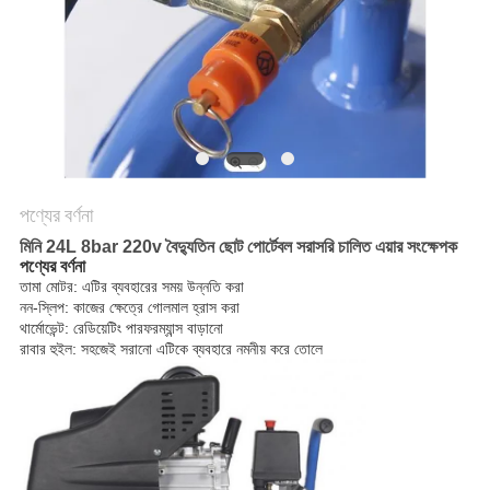
করুন
সাইট
ম্যাপ
PRIVACY
পণ্যের বর্ণনা
POLICY
মিনি 24L 8bar 220v বৈদ্যুতিন ছোট পোর্টেবল সরাসরি চালিত এয়ার সংক্ষেপক
পণ্যের বর্ণনা
তামা মোটর: এটির ব্যবহারের সময় উন্নতি করা
নন-স্লিপ: কাজের ক্ষেত্রে গোলমাল হ্রাস করা
থার্মোভেন্ট: রেডিয়েটিং পারফরম্যান্স বাড়ানো
রাবার হুইল: সহজেই সরানো এটিকে ব্যবহারে নমনীয় করে তোলে