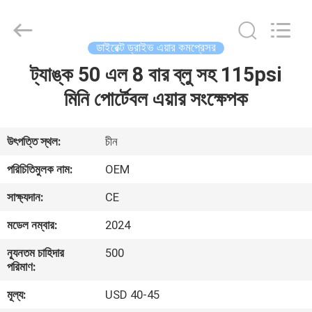
Yang
Chic
Machinery
Co.,
Ltd..
ডাইরেক্ট ড্রাইভ এয়ার কমপ্রেসর
All
Rights
ট্যাঙ্ক 50 এল 8 বার ব্লু সহ 115psi
বাড়ি
Reserved.
মিনি পোর্টেবল এয়ার সংক্ষেপক
পণ্য
উৎপত্তি স্থল:
চীন
আমাদের
পরিচিতিমুলক নাম:
OEM
সম্পর্কে
সাক্ষ্যদান:
CE
মডেল নম্বার:
2024
কারখানা
ন্যূনতম চাহিদার
500
পরিদর্শন
পরিমাণ:
মূল্য:
USD 40-45
গুণমান