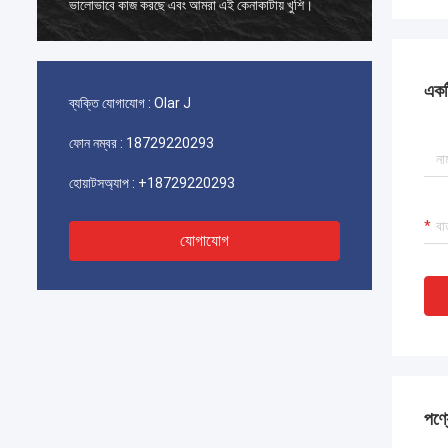
ভালোভাবে কাজ করছে এবং আমরা এই কেনাকাটায় খুশি।
ভালোভাবে
একটি
ব্যক্তি যোগাযোগ :
Olar J
ফোন নম্বর :
18729220293
হোয়াটসঅ্যাপ :
+18729220293
যোগাযোগ
পণ্য