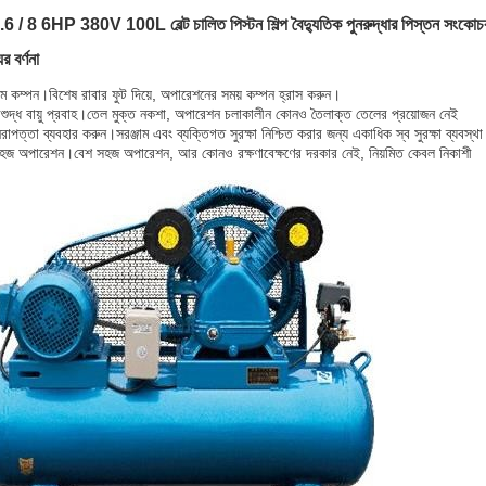
6 / 8 6HP 380V 100L বেল্ট চালিত পিস্টন শিল্প বৈদ্যুতিক পুনরুদ্ধার পিস্তন সংকোচ
র বর্ণনা
ম কম্পন
।বিশেষ রাবার ফুট দিয়ে, অপারেশনের সময় কম্পন হ্রাস করুন।
শুদ্ধ বায়ু প্রবাহ
।তেল মুক্ত নকশা, অপারেশন চলাকালীন কোনও তৈলাক্ত তেলের প্রয়োজন নেই
িরাপত্তা ব্যবহার করুন
।সরঞ্জাম এবং ব্যক্তিগত সুরক্ষা নিশ্চিত করার জন্য একাধিক স্ব সুরক্ষা ব্যবস্থ
হজ অপারেশন
।বেশ সহজ অপারেশন, আর কোনও রক্ষণাবেক্ষণের দরকার নেই, নিয়মিত কেবল নিকাশী