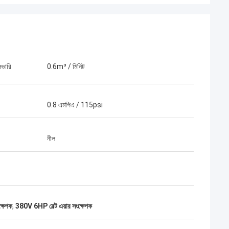
িভারি
0.6m³ / মিনিট
0.8 এমপিএ / 115psi
নীল
ক্ষেপক
,
380V 6HP বেল্ট এয়ার সংক্ষেপক