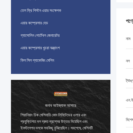
তেল ফ্রি পিস্টন এয়ার সংক্ষেপক
পণ্
এয়ার কম্প্রেসার হেড
গ্যাসোলিন পোর্টেবল জেনারেটর
নাম
এয়ার কম্প্রেসার খুচরা যন্ত্রাংশ
ফিল সিল প্যাকেজিং মেশিন
নল
ট্যাঙ
এন.
জনাব আইজ্যাক আসারে
শিয়ানিয়াং চিক মেশিনারি কোং লিমিটেডের ওলার এবং
শিয়ানিয়
বিশে
প্রযুক্তিগত দল দ্রুত প্রশ্নের উত্তর দিয়েছিল এবং
প্রযুক্তি
ইনস্টলেশন দলকে সবকিছু বুঝিয়েছিল। সবশেষে, মেশিনটি
ইনস্টলেশ