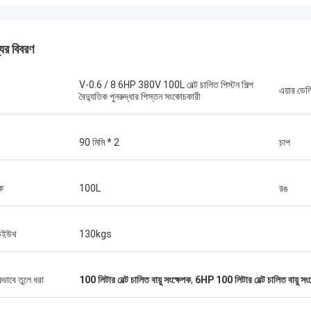
যের বিবরণ
V-0.6 / 8 6HP 380V 100L বেল্ট চালিত পিস্টন শিল্প
এয়ার ডেল
বৈদ্যুতিক পুনরুদ্ধার পিস্তন সংকোচকারী
90 মিমি * 2
চাপ
্ক
100L
রঙ
উইউথ
130kgs
জনাব আইজ্যাক আসারে
াং চিক মেশিনারি কোং লিমিটেডের ওলার এবং
ষভাবে তুলে ধরা
100 লিটার বেল্ট চালিত বায়ু সংক্ষেপক
,
6HP 100 লিটার বেল্ট চালিত বায়ু সং
গত দল দ্রুত প্রশ্নের উত্তর দিয়েছিল এবং
ন দলকে সবকিছু বুঝিয়েছিল। সবশেষে, মেশিনটি