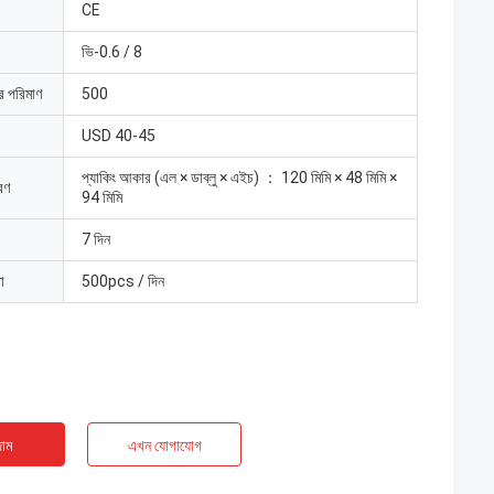
CE
ভি-0.6 / 8
ার পরিমাণ
500
USD 40-45
প্যাকিং আকার (এল × ডাব্লু × এইচ) ： 120 মিমি × 48 মিমি ×
রণ
94 মিমি
7 দিন
া
500pcs / দিন
াম
এখন যোগাযোগ