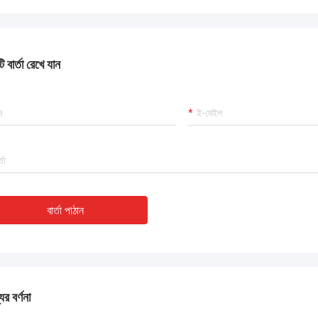
 কাজ করছে এবং আমরা এই কেনাকাটায় খুশি।
 বার্তা রেখে যান
বার্তা পাঠান
ের বর্ণনা