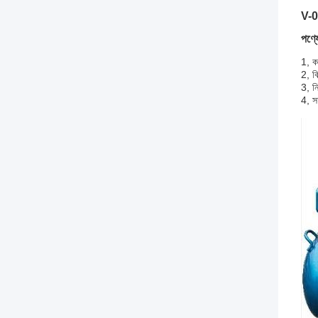
V-0.
পণ্যে
1,
ক
2,
বি
3,
ন
4,
স