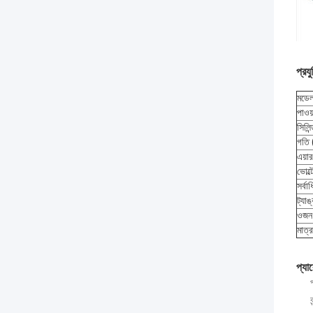
প্রয
মডে
পাওয
সিলিন
গতি
এয়া
ভোল্
সর্ব
ট্যা
ওজন
মাত্
প্যা
ব