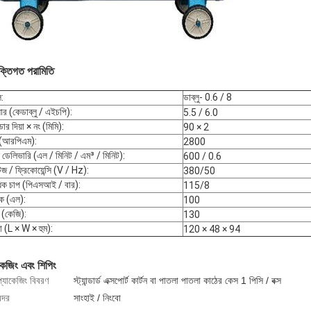
ুক্তিগত পরামিতি
ল
:
ডাব্লু- 0.6 / 8
়ার (কেডাব্লু / এইচপি)
:
5.5 / 6.0
্ডার দিয়া × নং (মিমি)
:
90 × 2
 (আরপিএম)
:
2800
র ডেলিভারি (এল / মিনিট / এম³ / মিনিট)
:
600 / 0.6
টেজ / ফ্রিকোয়েন্সি (V / Hz)
:
380/50
াধিক চাপ (পিএসআই / বার)
:
115/8
ঙ্ক (এল)
:
100
 (কেজি)
:
130
রা (L × W × হুম)
:
120 × 48 × 94
কেজিং এবং শিপিং
প্যাকেজিং বিবরণ
স্ট্যান্ডার্ড এক্সপোর্ট কার্টন বা পাতলা পাতলা কাঠের কেস 1 পিসি / বক্স
ন্দর
সাংহাই / নিংবো