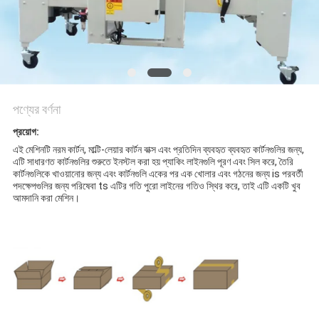
করুন
সাইট
ম্যাপ
পণ্যের বর্ণনা
PRIVACY
প্রয়োগ:
POLICY
এই মেশিনটি নরম কার্টন, মাল্টি-লেয়ার কার্টন বাক্স এবং প্রতিদিন ব্যবহৃত ব্যবহৃত কার্টনগুলির জন্য,
এটি সাধারণত কার্টনগুলির শুরুতে ইনস্টল করা হয় প্যাকিং লাইনগুলি পূরণ এবং সিল করে, তৈরি
কার্টনগুলিকে খাওয়ানোর জন্য এবং কার্টনগুলি একের পর এক খোলার এবং গঠনের জন্য is পরবর্তী
পদক্ষেপগুলির জন্য পরিষেবা ts এটির গতি পুরো লাইনের গতিও স্থির করে, তাই এটি একটি খুব
আমদানি করা মেশিন।