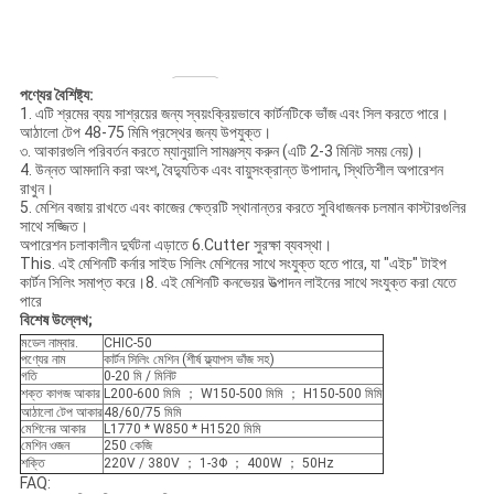
পণ্যের বৈশিষ্ট্য:
1. এটি শ্রমের ব্যয় সাশ্রয়ের জন্য স্বয়ংক্রিয়ভাবে কার্টনটিকে ভাঁজ এবং সিল করতে পারে।
আঠালো টেপ 48-75 মিমি প্রস্থের জন্য উপযুক্ত।
৩. আকারগুলি পরিবর্তন করতে ম্যানুয়ালি সামঞ্জস্য করুন (এটি 2-3 মিনিট সময় নেয়)।
4. উন্নত আমদানি করা অংশ, বৈদ্যুতিক এবং বায়ুসংক্রান্ত উপাদান, স্থিতিশীল অপারেশন
রাখুন।
5. মেশিন বজায় রাখতে এবং কাজের ক্ষেত্রটি স্থানান্তর করতে সুবিধাজনক চলমান কাস্টারগুলির
সাথে সজ্জিত।
অপারেশন চলাকালীন দুর্ঘটনা এড়াতে 6.Cutter সুরক্ষা ব্যবস্থা।
This. এই মেশিনটি কর্নার সাইড সিলিং মেশিনের সাথে সংযুক্ত হতে পারে, যা "এইচ" টাইপ
কার্টন সিলিং সমাপ্ত করে।8. এই মেশিনটি কনভেয়র উত্পাদন লাইনের সাথে সংযুক্ত করা যেতে
পারে
বিশেষ উল্লেখ;
মডেল নাম্বার.
CHIC-50
পণ্যের নাম
কার্টন সিলিং মেশিন (শীর্ষ ফ্ল্যাপস ভাঁজ সহ)
গতি
0-20 মি / মিনিট
শক্ত কাগজ আকার
L200-600 মিমি ； W150-500 মিমি ； H150-500 মিমি
আঠালো টেপ আকার
48/60/75 মিমি
মেশিনের আকার
L1770 * W850 * H1520 মিমি
মেশিন ওজন
250 কেজি
শক্তি
220V / 380V ； 1-3Φ ； 400W ； 50Hz
FAQ: