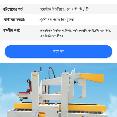
নিয়ন্ত্রণ
পরিশোধের শর্ত:
ওয়েস্টার্ন ইউনিয়ন, এল / সি, টি / টি
যোগানের ক্ষমতা:
প্রতি মম প্রতি 50 টুকরা
আমাদের
লক্ষণীয় করা:
,
,
সাথে
প্রসাধনী বাক্স ইরেক্টর এবং সিলার
গ্লুইং ক্লোজিং বক্স ইরেক্টর এবং সিলার
কেস ইরেক্টর এবং সিলার
যোগাযোগ
ভালো দাম
খবর
মামলা
একটি
উদ্ধৃতি
অনুরোধ