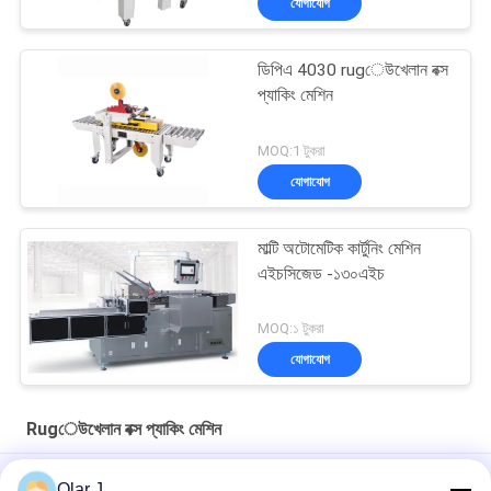
যোগাযোগ
ডিপিএ 4030 rugেউখেলান বক্স
প্যাকিং মেশিন
MOQ:1 টুকরা
যোগাযোগ
মাল্টি অটোমেটিক কার্টুনিং মেশিন
এইচসিজেড -১৩০এইচ
MOQ:১ টুকরা
যোগাযোগ
Rugেউখেলান বক্স প্যাকিং মেশিন
1480 মিমি rugেউখেলান বক্স প্যাকিং মেশিন বক্স গঠন YPK 4012
Olar J