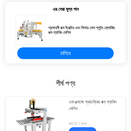
এর সেরা মূল্য পান
প্রসাধনী বক্স ইরেক্টর এবং সিলার কেস গ্লুইং ক্লোজিং
বক্স প্যাকিং মেশিন
চালিয়ে
শীর্ষ পণ্য
এফএক্সজে স্বয়ংক্রিয় বক্স প্যাকিং
মেশিন
MOQ:1 টুকরা