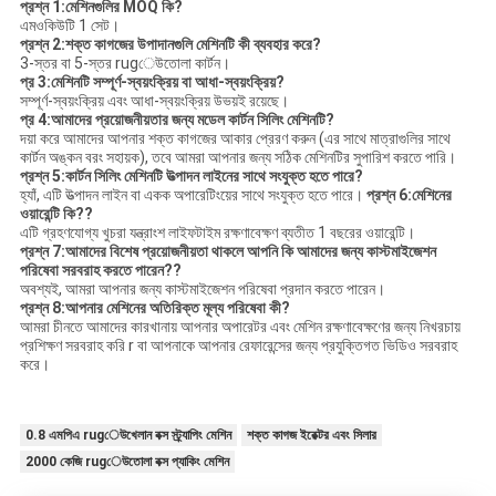
প্রশ্ন 1
:
মেশিনগুলির MOQ কি
?
এমওকিউটি 1 সেট।
প্রশ্ন 2
:
শক্ত কাগজের উপাদানগুলি মেশিনটি কী ব্যবহার করে
?
3-স্তর বা 5-স্তর rugেউতোলা কার্টন।
প্র 3
:
মেশিনটি সম্পূর্ণ-স্বয়ংক্রিয় বা আধা-স্বয়ংক্রিয়
?
সম্পূর্ণ-স্বয়ংক্রিয় এবং আধা-স্বয়ংক্রিয় উভয়ই রয়েছে।
প্র 4
:
আমাদের প্রয়োজনীয়তার জন্য মডেল কার্টন সিলিং মেশিনটি
?
দয়া করে আমাদের আপনার শক্ত কাগজের আকার প্রেরণ করুন (এর সাথে মাত্রাগুলির সাথে
কার্টন অঙ্কন বরং সহায়ক), তবে আমরা আপনার জন্য সঠিক মেশিনটির সুপারিশ করতে পারি।
প্রশ্ন 5
:
কার্টন সিলিং মেশিনটি উত্পাদন লাইনের সাথে সংযুক্ত হতে পারে
?
হ্যাঁ, এটি উত্পাদন লাইন বা একক অপারেটিংয়ের সাথে সংযুক্ত হতে পারে।
প্রশ্ন 6
:
মেশিনের
ওয়ারেন্টি কি?
?
এটি গ্রহণযোগ্য খুচরা যন্ত্রাংশ লাইফটাইম রক্ষণাবেক্ষণ ব্যতীত 1 বছরের ওয়ারেন্টি।
প্রশ্ন 7
:
আমাদের বিশেষ প্রয়োজনীয়তা থাকলে আপনি কি আমাদের জন্য কাস্টমাইজেশন
পরিষেবা সরবরাহ করতে পারেন?
?
অবশ্যই, আমরা আপনার জন্য কাস্টমাইজেশন পরিষেবা প্রদান করতে পারেন।
প্রশ্ন 8
:
আপনার মেশিনের অতিরিক্ত মূল্য পরিষেবা কী
?
আমরা চীনতে আমাদের কারখানায় আপনার অপারেটর এবং মেশিন রক্ষণাবেক্ষণের জন্য নিখরচায়
প্রশিক্ষণ সরবরাহ করি r বা আপনাকে আপনার রেফারেন্সের জন্য প্রযুক্তিগত ভিডিও সরবরাহ
করে।
0.8 এমপিএ rugেউখেলান বক্স স্ট্র্যাপিং মেশিন
শক্ত কাগজ ইরেক্টর এবং সিলার
2000 কেজি rugেউতোলা বক্স প্যাকিং মেশিন