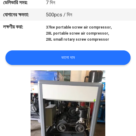
ডেলিভারি সময়:
7 দিন
নিয়ন্ত্রণ
যোগানের ক্ষমতা:
500pcs / দিন
আমাদের
লক্ষণীয় করা:
,
37kw portable screw air compressor
,
28L portable screw air compressor
সাথে
28L small rotary screw compressor
যোগাযোগ
ভালো দাম
খবর
মামলা
একটি
উদ্ধৃতি
অনুরোধ