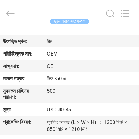
Yang
Chic
Machinery
Co.,
Ltd..
স্ক্রু এয়ার সংক্ষেপক
All
Rights
বাড়ি
Reserved.
উৎপত্তি স্থল:
চীন
পণ্য
পরিচিতিমুলক নাম:
OEM
সাক্ষ্যদান:
CE
আমাদের
মডেল নম্বার:
চিক -50 এ
সম্পর্কে
ন্যূনতম চাহিদার
500
পরিমাণ:
কারখানা
মূল্য:
USD 40-45
পরিদর্শন
প্যাকেজিং বিবরণ:
প্যাকিং আকার (L × W × H) ： 1300 মিমি ×
850 মিমি × 1210 মিমি
গুণমান