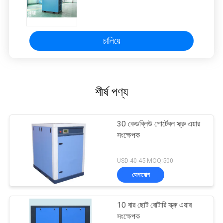
চালিয়ে
শীর্ষ পণ্য
30 কেডব্লিউ পোর্টেবল স্ক্রু এয়ার
সংক্ষেপক
USD 40-45 MOQ:500
যোগাযোগ
10 বার ছোট রোটারি স্ক্রু এয়ার
সংক্ষেপক