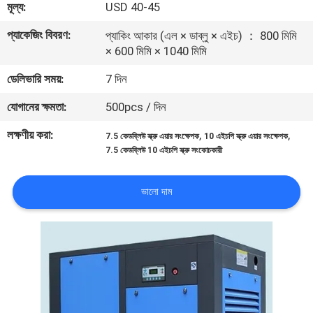
মূল্য:
USD 40-45
নিয়ন্ত্রণ
প্যাকেজিং বিবরণ:
প্যাকিং আকার (এল × ডাব্লু × এইচ) ： 800 মিমি
× 600 মিমি × 1040 মিমি
আমাদের
ডেলিভারি সময়:
7 দিন
সাথে
যোগাযোগ
যোগানের ক্ষমতা:
500pcs / দিন
লক্ষণীয় করা:
,
,
7.5 কেডব্লিউ স্ক্রু এয়ার সংক্ষেপক
10 এইচপি স্ক্রু এয়ার সংক্ষেপক
খবর
7.5 কেডব্লিউ 10 এইচপি স্ক্রু সংকোচকারী
ভালো দাম
মামলা
একটি
উদ্ধৃতি
অনুরোধ