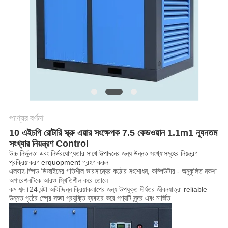
করুন
সাইট
ম্যাপ
PRIVACY
POLICY
পণ্যের বর্ণনা
10 এইচপি রোটারি স্ক্রু এয়ার সংক্ষেপক 7.5 কেডওয়ান 1.1m1 ন্যূনতম
সংখ্যার নিয়ন্ত্রণ Control
উচ্চ নির্ভুলতা এবং নির্ভরযোগ্যতার সাথে উত্পাদনের জন্য উন্নত সংখ্যাসমূহের নিয়ন্ত্রণ
প্রক্রিয়াকরণ erquopment গ্রহণ করুন
এল
বাহ-স্পিড ডিজাইনের গতিশীল ভারসাম্যের কঠোর সংশোধন, কম্পিউটার - অনুকূলিত নকশা
অপারেশনটিকে আরও স্থিতিশীল করে তোলে
কম শব্দ।24 ঘন্টা অবিচ্ছিন্ন ক্রিয়াকলাপের জন্য উপযুক্ত দীর্ঘতর জীবনযাত্রা reliable
উন্নত পৃষ্ঠের স্প্রে সজ্জা প্রযুক্তি ব্যবহার করে পণ্যটি সুন্দর এবং মার্জিত