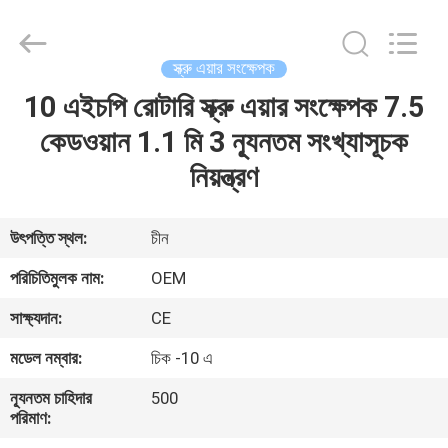
Yang
Chic
Machinery
Co.,
Ltd..
স্ক্রু এয়ার সংক্ষেপক
All
Rights
10 এইচপি রোটারি স্ক্রু এয়ার সংক্ষেপক 7.5
বাড়ি
Reserved.
কেডওয়ান 1.1 মি 3 ন্যূনতম সংখ্যাসূচক
পণ্য
নিয়ন্ত্রণ
আমাদের
উৎপত্তি স্থল:
চীন
সম্পর্কে
পরিচিতিমুলক নাম:
OEM
সাক্ষ্যদান:
CE
কারখানা
মডেল নম্বার:
চিক -10 এ
পরিদর্শন
ন্যূনতম চাহিদার
500
পরিমাণ:
গুণমান