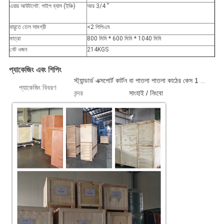
এয়ার আউটলেট: পাইপ ব্যাস (ইঞ্চি)
আর 3/4 "
বায়ুতে তেল সামগ্রী
<2 পিপিএম
মাত্রা
800 মিমি * 600 মিমি * 1040 মিমি
নেট ওজন
214KGS
প্যাকেজিং এবং শিপিং
স্ট্যান্ডার্ড এক্সপোর্ট কার্টন বা পাতলা পাতলা কাঠের কেস 1 পিসি / বক্স
প্যাকেজিং বিবরণ
বন্দর
সাংহাই / নিংবো