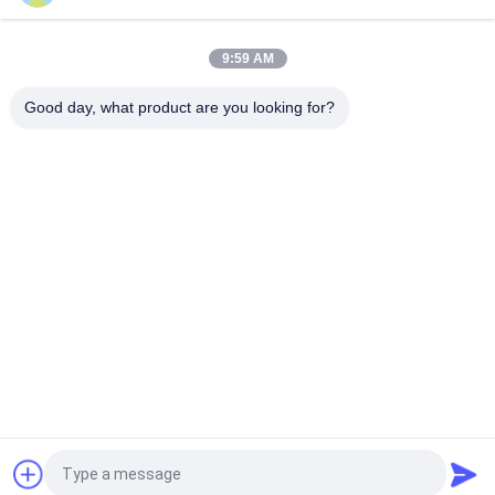
Portable Industrial Screw Compressor 30HP 580KGS Blue
9:59 AM
22 কেডব্লিউ স্ক্রু এয়ার সংকোচকারী 30 এইচপি 10 বার বেল্ট ড্রাইভ থ্রি ফেজ
Good day, what product are you looking for?
সব
মাল্টি প্যাকিং মেশিন
স্ক্রু এয়ার সংক্ষেপক
ভিএফএফএস প্যাকিং মেশিন
ভ্যাকুয়াম সিল প্যাকিং মেশিন
Rugেউখেলান বক্স প্যাকিং 
চা ব্যাগ প্যাকিং মেশিন
মেশিন
অ্যাসেপটিক কার্টন ফিলিং 
স্বয়ংক্রিয় কার্টনিং মেশিন
মেশিন
উদ্ধৃতির জন্য আবেদন