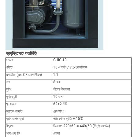
প্রযুক্তিগত পরামিতি
মডেল
CHIC-10
শক্তি
10 এইচপি / 7.5 কেডব্লিউ
এফএডি: (এম 3 / এমআইএন)
1.1
চাপ
8 বার
কুলিং
শীতল শীতলতা
লুব্রিক্যান্ট
10 এল
শব্দ স্তর
62
±
2 ডিবি
ড্রাইভ পদ্ধতি
বেল্ট টাইপ
স্রাব তাপমাত্রা
পরিবেশ অস্থায়ী + 15
℃
বিদ্যুৎ
তিন ধাপ 220/60 বা 440/60 (ভি // হার্জেড)
শুরুর পদ্ধতি
সোজা