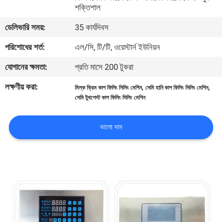
শক্তিশাল
নিয়ন্ত্রণ
ডেলিভারি সময়:
35 কার্যদিবস
আমাদের
পরিশোধের শর্ত:
এল/সি, টি/টি, ওয়েস্টার্ন ইউনিয়ন
সাথে
যোগানের ক্ষমতা:
প্রতি মাসে 200 টুকরা
যোগাযোগ
লক্ষণীয় করা:
,
,
মিল্ক ক্রিম কাপ ফিলিং সিলিং মেশিন
সেমি হানি কাপ ফিলিং সিলিং মেশিন
সেমি টুথপেস্ট কাপ ফিলিং সিলিং মেশিন
খবর
ভালো দাম
মামলা
একটি
উদ্ধৃতি
অনুরোধ