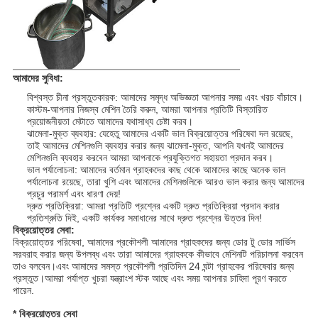
আমাদের সুবিধা:
বিশ্বস্ত চীনা প্রস্তুতকারক: আমাদের সমৃদ্ধ অভিজ্ঞতা আপনার সময় এবং খরচ বাঁচাবে।
কাস্টম-আপনার নিজস্ব মেশিন তৈরি করুন, আমরা আপনার প্রতিটি বিস্তারিত
প্রয়োজনীয়তা মেটাতে আমাদের যথাসাধ্য চেষ্টা করব।
ঝামেলা-মুক্ত ব্যবহার: যেহেতু আমাদের একটি ভাল বিক্রয়োত্তর পরিষেবা দল রয়েছে,
তাই আমাদের মেশিনগুলি ব্যবহার করার জন্য ঝামেলা-মুক্ত, আপনি যখনই আমাদের
মেশিনগুলি ব্যবহার করবেন আমরা আপনাকে প্রযুক্তিগত সহায়তা প্রদান করব।
ভাল পর্যালোচনা: আমাদের বর্তমান গ্রাহকদের কাছ থেকে আমাদের কাছে অনেক ভাল
পর্যালোচনা রয়েছে, তারা খুশি এবং আমাদের মেশিনগুলিকে আরও ভাল করার জন্য আমাদের
প্রচুর পরামর্শ এবং ধারণা দেয়!
দ্রুত প্রতিক্রিয়া: আমরা প্রতিটি প্রশ্নের একটি দ্রুত প্রতিক্রিয়া প্রদান করার
প্রতিশ্রুতি দিই, একটি কার্যকর সমাধানের সাথে দ্রুত প্রশ্নের উত্তর দিন!
বিক্রয়োত্তর সেবা:
বিক্রয়োত্তর পরিষেবা, আমাদের প্রকৌশলী আমাদের গ্রাহকদের জন্য ডোর টু ডোর সার্ভিস
সরবরাহ করার জন্য উপলব্ধ এবং তারা আমাদের গ্রাহককে কীভাবে মেশিনটি পরিচালনা করবেন
তাও বলবেন।এবং আমাদের সমস্ত প্রকৌশলী প্রতিদিন 24 ঘন্টা গ্রাহকের পরিষেবার জন্য
প্রস্তুত।আমরা পর্যাপ্ত খুচরা যন্ত্রাংশ স্টক আছে এবং সময় আপনার চাহিদা পূরণ করতে
পারেন.
* বিক্রয়োত্তর সেবা