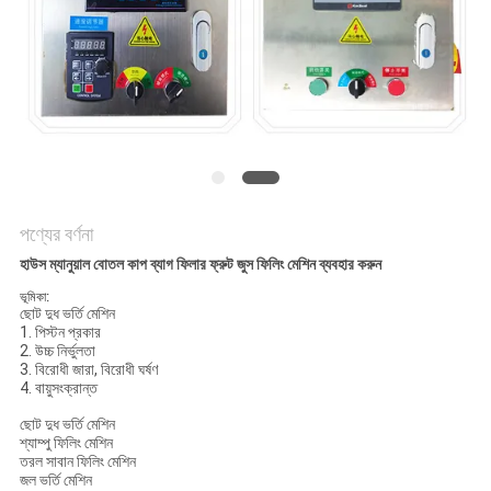
করুন
সাইট
ম্যাপ
PRIVACY
POLICY
পণ্যের বর্ণনা
হাউস ম্যানুয়াল বোতল কাপ ব্যাগ ফিলার ফ্রুট জুস ফিলিং মেশিন ব্যবহার করুন
ভূমিকা:
ছোট দুধ ভর্তি মেশিন
1. পিস্টন প্রকার
2. উচ্চ নির্ভুলতা
3. বিরোধী জারা, বিরোধী ঘর্ষণ
4. বায়ুসংক্রান্ত
ছোট দুধ ভর্তি মেশিন
শ্যাম্পু ফিলিং মেশিন
তরল সাবান ফিলিং মেশিন
জল ভর্তি মেশিন