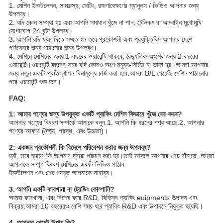
1. মেশিন ইনস্টলেশন, সামঞ্জস্য, সেটিং, রক্ষণাবেক্ষণের ম্যানুলস / ভিডিও আপনার জন্য
উপলব্ধ।
2. যদি কোন সমস্যা হয় এবং আপনি সমাধান খুঁজে না পান, টেলিকম বা অনলাইন মুখোমুখি
যোগাযোগ 24 ঘন্টা উপলব্ধ।
3. আপনি যদি খরচ দিতে সম্মত হন তবে প্রকৌশলী এবং প্রযুক্তিবিদ আপনার দেশে
পরিষেবার জন্য পাঠানোর জন্য উপলব্ধ।
4. মেশিনে মেশিনের জন্য 1-বছরের ওয়ারেন্টি থাকবে, বৈদ্যুতিক অংশের জন্য 2 বছরের
ওয়ারেন্টি।ওয়ারেন্টি বছরের সময় যদি কোনও অংশ মনুষ্য-নির্মিত না ভাঙ্গা হয়।আমরা আপনার
জন্য নতুন একটি প্রতিস্থাপন বিনামূল্যে চার্জ করা হবে.আমরা B/L পেয়েছি মেশিন পাঠানোর
পরে ওয়ারেন্টি শুরু হবে।
FAQ:
1: আমার পণ্যের জন্য উপযুক্ত একটি প্যাকিং মেশিন কিভাবে খুঁজে বের করব?
আপনার পণ্যের বিবরণ সম্পর্কে আমাকে বলুন.1. আপনি কি ধরনের পণ্য আছে.2. আপনার
পণ্যের আকার (দৈর্ঘ্য, প্রস্থ, এবং উচ্চতা)।
2: একজন প্রকৌশলী কি বিদেশে পরিবেশন করার জন্য উপলব্ধ?
হ্যাঁ, তবে ভ্রমণ ফি আপনার দ্বারা প্রদান করা হয়।তাই আসলে আপনার খরচ বাঁচাতে, আমরা
আপনাকে সম্পূর্ণ বিবরণ মেশিনের একটি ভিডিও পাঠাব
ইনস্টলেশন এবং শেষ পর্যন্ত আপনাকে সাহায্য।
3. আপনি একটি কারখানা বা ট্রেডিং কোম্পানি?
আমরা কারখানা, এবং বিশেষ করে R&D, বিভিন্ন প্যাকিং euipments উত্পাদন এবং
বিক্রয়.আমরা 10 বছরেরও বেশি সময় ধরে প্যাকিং R&D এবং উত্পাদনে নিযুক্ত হয়েছি।
4. আপনার পেমেন্ট উপায় কি?