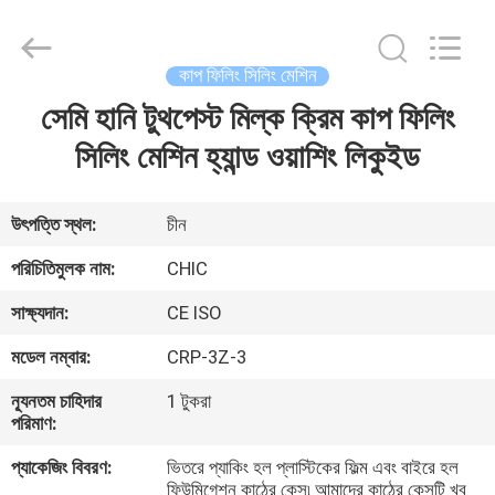
Yang
Chic
Machinery
Co.,
Ltd..
কাপ ফিলিং সিলিং মেশিন
All
Rights
সেমি হানি টুথপেস্ট মিল্ক ক্রিম কাপ ফিলিং
বাড়ি
Reserved.
সিলিং মেশিন হ্যান্ড ওয়াশিং লিকুইড
পণ্য
উৎপত্তি স্থল:
চীন
আমাদের
পরিচিতিমুলক নাম:
CHIC
সম্পর্কে
সাক্ষ্যদান:
CE ISO
মডেল নম্বার:
CRP-3Z-3
কারখানা
ন্যূনতম চাহিদার
1 টুকরা
পরিদর্শন
পরিমাণ:
প্যাকেজিং বিবরণ:
ভিতরে প্যাকিং হল প্লাস্টিকের ফিল্ম এবং বাইরে হল
গুণমান
ফিউমিগেশন কাঠের কেস৷ আমাদের কাঠের কেসটি খুব