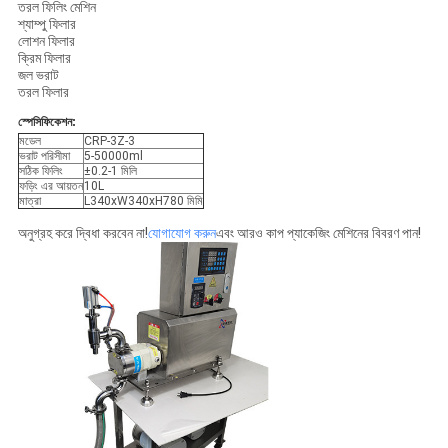
তরল ফিলিং মেশিন
শ্যাম্পু ফিলার
লোশন ফিলার
ক্রিম ফিলার
জল ভরাট
তরল ফিলার
স্পেসিফিকেশন:
মডেল
CRP-3Z-3
ভরাট পরিসীমা
5-50000ml
সঠিক ফিলিং
±0.2-1 মিলি
ফড়িং এর আয়তন
10L
মাত্রা
L340xW340xH780 মিমি
অনুগ্রহ করে দ্বিধা করবেন না!
যোগাযোগ করুন
এবং আরও কাপ প্যাকেজিং মেশিনের বিবরণ পান!