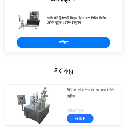
সেমি হানি টুথপেস্ট মিল্ক ক্রিম কাপ ফিলিং সিলিং
মেশিন হ্যান্ড ওয়াশিং লিকুইড
চালিয়ে
শীর্ষ পণ্য
50 জি কফি পড ফিলিং এবং সিলিং
মেশিন
MOQ:1 টুকরা
যোগাযোগ