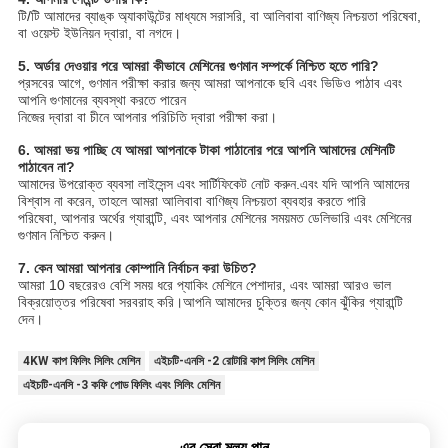
টি/টি আমাদের ব্যাঙ্ক অ্যাকাউন্টের মাধ্যমে সরাসরি, বা আলিবাবা বাণিজ্য নিশ্চয়তা পরিষেবা,
বা ওয়েস্ট ইউনিয়ন দ্বারা, বা নগদে।
5. অর্ডার দেওয়ার পরে আমরা কীভাবে মেশিনের গুণমান সম্পর্কে নিশ্চিত হতে পারি?
প্রসবের আগে, গুণমান পরীক্ষা করার জন্য আমরা আপনাকে ছবি এবং ভিডিও পাঠাব এবং
আপনি গুণমানের ব্যবস্থা করতে পারেন
নিজের দ্বারা বা চীনে আপনার পরিচিতি দ্বারা পরীক্ষা করা।
6. আমরা ভয় পাচ্ছি যে আমরা আপনাকে টাকা পাঠানোর পরে আপনি আমাদের মেশিনটি
পাঠাবেন না?
আমাদের উপরোক্ত ব্যবসা লাইসেন্স এবং সার্টিফিকেট নোট করুন.এবং যদি আপনি আমাদের
বিশ্বাস না করেন, তাহলে আমরা আলিবাবা বাণিজ্য নিশ্চয়তা ব্যবহার করতে পারি
পরিষেবা, আপনার অর্থের গ্যারান্টি, এবং আপনার মেশিনের সময়মত ডেলিভারি এবং মেশিনের
গুণমান নিশ্চিত করুন।
7. কেন আমরা আপনার কোম্পানি নির্বাচন করা উচিত?
আমরা 10 বছরেরও বেশি সময় ধরে প্যাকিং মেশিনে পেশাদার, এবং আমরা আরও ভাল
বিক্রয়োত্তর পরিষেবা সরবরাহ করি।আপনি আমাদের চুক্তির জন্য কোন ঝুঁকির গ্যারান্টি
দেন।
4KW কাপ ফিলিং সিলিং মেশিন
এইচটি-এনসি -2 রোটারি কাপ সিলিং মেশিন
এইচটি-এনসি -3 কফি পোড ফিলিং এবং সিলিং মেশিন
এর সেরা মূল্য পান