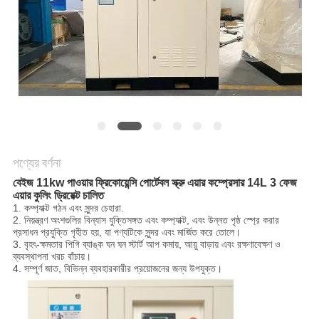
করুন
সাইট
ম্যাপ
PRIVACY
POLICY
পণ্যের বর্ণনা
বেইজ 11kw পাওয়ার ফ্রিকোয়েন্সি পোর্টেবল স্ক্রু এয়ার কম্প্রেসার 14L 3 ফেজ
এয়ার কুলিং ড্রিয়েক্ট চালিত
1. কম্প্যাক্ট গঠন এবং সুন্দর চেহারা.
2. নিয়ন্ত্রণ অংশগুলির বিন্যাস যুক্তিসঙ্গত এবং কম্প্যাক্ট, এবং উন্নত পৃষ্ঠ স্প্রে করার
প্রসাধন প্রযুক্তি গৃহীত হয়, যা পণ্যটিকে সুন্দর এবং মার্জিত করে তোলে।
3. বৃহৎ-ক্ষমতার পিগি ব্যাঙ্ক ঘন ঘন স্টার্ট আপ কমায়, আয়ু বাড়ায় এবং রক্ষণাবেক্ষণ ও
ব্যবস্থাপনা খরচ বাঁচায়।
4. সম্পূর্ণ জাত, বিভিন্ন ব্যবহারকারীর প্রয়োজনের জন্য উপযুক্ত।