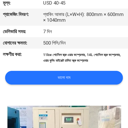
মূল্য:
USD 40-45
নিয়ন্ত্রণ
প্যাকেজিং বিবরণ:
প্যাকিং আকার (L×W×H): 800mm × 600mm
× 1040mm
আমাদের
ডেলিভারি সময়:
7 দিন
সাথে
যোগানের ক্ষমতা:
500 পিসি/দিন
যোগাযোগ
লক্ষণীয় করা:
,
,
11kw পোর্টেবল স্ক্রু এয়ার কম্প্রেসার
14L পোর্টেবল স্ক্রু কম্প্রেসার
এয়ার কুলিং ডাইরেক্ট চালিত স্ক্রু কম্প্রেসার
খবর
ভালো দাম
মামলা
একটি
উদ্ধৃতি
অনুরোধ