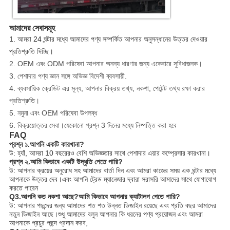
আমাদের সেবাসমূহ
1. আমরা 24 ঘন্টার মধ্যে আমাদের পণ্য সম্পর্কিত আপনার অনুসন্ধানের উত্তর দেওয়ার
প্রতিশ্রুতি দিচ্ছি।
2. OEM এবং ODM পরিষেবা আপনার অনন্য ধারণার জন্য একেবারে সুবিধাজনক।
3. পেশাদার পণ্য জ্ঞান সঙ্গে অভিজ্ঞ বিদেশী ব্যবসায়ী.
4. ব্যবসায়িক ক্রেডিট এর মূল্য, আপনার বিক্রয় তথ্য, নকশা, পেটেন্ট তথ্য রক্ষা করার
প্রতিশ্রুতি।
5. নমুনা এবং OEM পরিষেবা উপলব্ধ
6. বিক্রয়োত্তর সেবা।যেকোনো প্রশ্ন 3 দিনের মধ্যে নিষ্পত্তি করা হবে
FAQ
প্রশ্ন ১.আপনি একটি কারখানা?
উ: হ্যাঁ, আমরা 10 বছরেরও বেশি অভিজ্ঞতার সাথে পেশাদার এয়ার কম্প্রেসার কারখানা।
প্রশ্ন ২.আমি কিভাবে একটি উদ্ধৃতি পেতে পারি?
উ: আপনার ক্রয়ের অনুরোধ সহ আমাদের বার্তা দিন এবং আমরা কাজের সময় এক ঘন্টার মধ্যে
আপনাকে উত্তর দেব।এবং আপনি ট্রেড ম্যানেজার দ্বারা সরাসরি আমাদের সাথে যোগাযোগ
করতে পারেন
Q3.আপনি কত নকশা আছে?আমি কিভাবে আপনার ক্যাটালগ পেতে পারি?
উ: আপনার পছন্দের জন্য আমাদের শত শত উন্নত ডিজাইন রয়েছে এবং প্রতি বছর আমাদের
নতুন ডিজাইন আছে।শুধু আমাদের বলুন আপনার কি ধরনের পণ্য প্রয়োজন এবং আমরা
আপনাকে প্রচুর পছন্দ প্রদান করব,