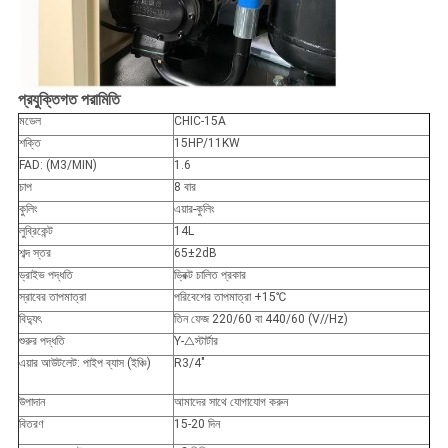
প্রযুক্তিগত পরামিতি
মডেল
CHIC-15A
শক্তি
15HP/11KW
FAD: (M3/MIN)
1.6
চাপ
8 বার
কুলিং
এয়ার-কুলিং
লুব্রিকেন্ট
14L
শব্দ স্তর
65
±
2dB
ড্রাইভ পদ্ধতি
ড্রিক্ট চালিত প্রকার
স্রাবের তাপমাত্রা
পরিবেশের তাপমাত্রা +15
℃
বিদ্যুৎ
তিন ফেজ 220/60 বা 440/60 (V//Hz)
শুরুর পদ্ধতি
Y-
△
স্টার্টার
এয়ার আউটলেট: পাইপ ব্যাস (ইঞ্চি)
R3/4"
উপাদান
আমাদের সাথে যোগাযোগ করুন
বিতরণ
15-20 দিন