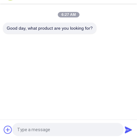
Portable Industrial Screw Compressor 30HP 580KGS Blue
6:27 AM
22 কেডব্লিউ স্ক্রু এয়ার সংকোচকারী 30 এইচপি 10 বার বেল্ট ড্রাইভ থ্রি ফেজ
Good day, what product are you looking for?
সব
মাল্টি প্যাকিং মেশিন
স্ক্রু এয়ার সংক্ষেপক
ভিএফএফএস প্যাকিং মেশিন
ভ্যাকুয়াম সিল প্যাকিং মেশিন
Rugেউখেলান বক্স প্যাকিং 
চা ব্যাগ প্যাকিং মেশিন
মেশিন
অ্যাসেপটিক কার্টন ফিলিং 
স্বয়ংক্রিয় কার্টনিং মেশিন
মেশিন
উদ্ধৃতির জন্য আবেদন