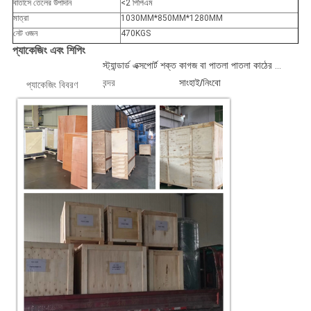
বাতাসে তেলের উপাদান
<2 পিপিএম
মাত্রা
1030MM*850MM*1280MM
নেট ওজন
470KGS
প্যাকেজিং এবং শিপিং
স্ট্যান্ডার্ড এক্সপোর্ট শক্ত কাগজ বা পাতলা পাতলা কাঠের কেস 1 পিসি/বক্স
বন্দর
সাংহাই/নিংবো
প্যাকেজিং বিবরণ