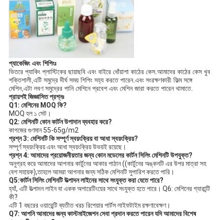
প্যাকেজিং এবং শিপিংঃ
ভিতরে প্যাকিং প্লাস্টিকের ছায়াছবি এবং বাইরে ধোঁয়াশা কাঠের কেস.আমাদের কাঠের কেস খুব
শক্তিশালী,এটি সমুদ্রে দীর্ঘ সময় শিপিং সহ্য করতে পারেন.এবং সংরক্ষণকারী ফিল্ম সঙ্গে
মেশিন,এটা লবণ সমুদ্রের পানি মেশিনে প্রবেশ এবং মেশিন জারা করতে পারেন থামাতে.
প্রায়শই জিজ্ঞাসিত প্রশ্নঃ
Q1: মেশিনের MOQ কি?
MOQ হল ১ সেট।
Q2: মেশিনটি কোন কার্টন উপাদান ব্যবহার করে?
কাগজের গুণমান 55-65g/m2
প্রশ্ন 3: মেশিনটি কি সম্পূর্ণ স্বয়ংক্রিয় বা আধা স্বয়ংক্রিয়?
সম্পূর্ণ স্বয়ংক্রিয় এবং আধা স্বয়ংক্রিয় উভয়ই রয়েছে।
প্রশ্ন 4: আমাদের প্রয়োজনীয়তার জন্য কোন মডেলের কার্টন সিলিং মেশিনটি উপযুক্ত?
অনুগ্রহ করে আমাদের আপনার কার্টুনের আকার পাঠান ((কার্টুনের অঙ্কনটি এর উপর মাত্রা সহ
বেশ সহায়ক),তাহলে আমরা আপনার জন্য সঠিক মেশিনটি সুপারিশ করতে পারি।
Q5:কার্টন সিলিং মেশিনটি উত্পাদন লাইনের সাথে সংযুক্ত করা যেতে পারে?
হ্যাঁ, এটি উত্পাদন লাইন বা একক অপারেটিংয়ের সাথে সংযুক্ত হতে পারে। Q6: মেশিনের গ্যারান্টি
কী?
এটি 1 বছরের ওয়ারেন্টি ব্যতীত খরচ রিপেয়ার পার্টস লাইফটাইম রক্ষণাবেক্ষণ।
Q7: আপনি আমাদের জন্য কাস্টমাইজেশন সেবা প্রদান করতে পারেন যদি আমাদের বিশেষ