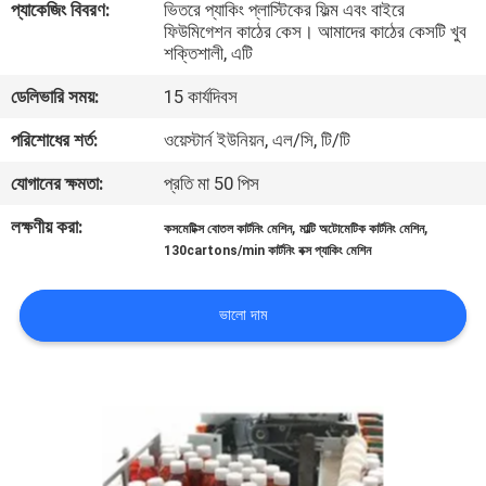
প্যাকেজিং বিবরণ:
ভিতরে প্যাকিং প্লাস্টিকের ফিল্ম এবং বাইরে
নিয়ন্ত্রণ
ফিউমিগেশন কাঠের কেস। আমাদের কাঠের কেসটি খুব
শক্তিশালী, এটি
আমাদের
ডেলিভারি সময়:
15 কার্যদিবস
সাথে
পরিশোধের শর্ত:
ওয়েস্টার্ন ইউনিয়ন, এল/সি, টি/টি
যোগাযোগ
যোগানের ক্ষমতা:
প্রতি মা 50 পিস
লক্ষণীয় করা:
,
,
কসমেটিক্স বোতল কার্টনিং মেশিন
মাল্টি অটোমেটিক কার্টনিং মেশিন
খবর
130cartons/min কার্টনিং বক্স প্যাকিং মেশিন
মামলা
ভালো দাম
একটি
উদ্ধৃতি
অনুরোধ