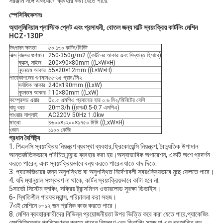
সরঞ্জাম সঙ্গে একযোগে ব্যবহার করা যেতে পারে.
স্পেসিফিকেশনঃ
অ্যালুমিনিয়াম প্লাস্টিক প্লেট এবং প্রসাধনী, বোতল জন্য মাল্টি স্বয়ংক্রিয় কার্টনিং মেশিন
HCZ-130P
উৎপাদন ক্ষমতা
৫০-১৩০ কার্টন/মিনিট
বাক্স
বাক্সের গুণমান
250-350g/m2 ((কার্টনের আকার এবং সিদ্ধান্ত হিসাবে)
ম্যাক্স, সাইজ
200×90×80mm ((L×W×H)
ন্যূনতম আকার
55×20×12mm ((L×W×H)
পাতা
কাগজের গুণমান
৫৫-৬৫ গ্রাম/মি২
সর্বাধিক আকার
240×190mm ((LxW)
ন্যূনতম আকার
110×80mm ((LxW)
কম্প্রেসড এয়ার
0০.৫ এমপিএ প্রবাহের হার ০.৬ মি২/মিনিটের বেশি
বায়ু খরচ
20m3/h ((চাপঃ0.5-0.7 এমপিএ)
পাওয়ার সাপ্লাই
AC220V 50Hz 1.0kw
মাত্রা
৪৬০০×১২০০×১৭৫০ মিমি ((LxW×H)
ওজন
১১০০ কেজি
প্রধান বৈশিষ্ট্য
1. পিএলসি স্বয়ংক্রিয় নিয়ন্ত্রণ ব্যবস্থা ব্যবহার,ফ্রিকোয়েন্সি নিয়ন্ত্রণ, বৈদ্যুতিক উপাদান
আন্তর্জাতিকভাবে পরিচিত ব্র্যান্ড ব্যবহার করা হয়।অস্বাভাবিক অপারেশন, একটি অংশ প্রদর্শন
করতে পারেন, এবং স্বয়ংক্রিয়ভাবে বন্ধ করতে পারেন যাতে বাদ দিতে.
3. প্যাকেজিংয়ের জন্য অনুপস্থিত বা অনুপস্থিত নির্দেশাবলী স্বয়ংক্রিয়ভাবে মুছে ফেলতে পারে।
4. যদি ম্যানুয়াল সংস্করণ না থাকে, কার্টন স্বয়ংক্রিয়ভাবে কাটা হবে না.
5সার্ভো সিস্টেম ব্লকিং, সক্রিয় ট্রান্সমিশন ওভারলোড সুরক্ষা ডিভাইস।
6- স্থিতিশীল পারফরম্যান্স, পরিচালনা করা সহজ।
7এই মেশিনে ৮-১২ জন শ্রমিক কাজ করতে পারে।
8. মেশিন ব্যবহারকারীদের বিভিন্ন প্রয়োজনীয়তা উপর ভিত্তি করে করা যেতে পারে,প্যাকেজিং
স্পেসিফিকেশন প্রতিস্থাপন করতে পারেন,নিয়ন্ত্রণ এবং ডিবাগিং সহজ,যা এক প্রজাতির বড়