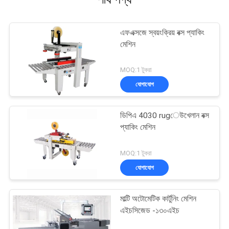
এফএক্সজে স্বয়ংক্রিয় বক্স প্যাকিং
মেশিন
MOQ:1 টুকরা
যোগাযোগ
ডিপিএ 4030 rugেউখেলান বক্স
প্যাকিং মেশিন
MOQ:1 টুকরা
যোগাযোগ
মাল্টি অটোমেটিক কার্টুনিং মেশিন
এইচসিজেড -১৩০এইচ