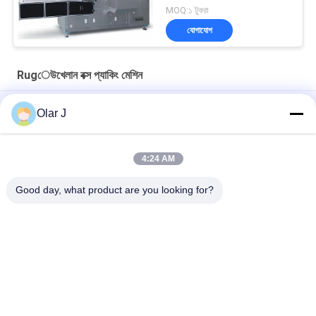
MOQ:১ টুকরা
যোগাযোগ
Rugেউখেলান বক্স প্যাকিং মেশিন
1480 মিমি rugেউখেলান বক্স প্যাকিং মেশিন বক্স গঠন YPK 4012
Olar J
বিওপিপি কার্টন কঠোর বাক্স গঠন মেশিন বিওপিপি কার্টন এফএক্সজে 6050 অটো
4:24 AM
সম্পূর্ণ স্বয়ংক্রিয়ভাবে FXJ-AT5050 rugেউখেলান বক্স প্যাকিং মেশিন কার্টন 120
কেজি
Good day, what product are you looking for?
সব
মাল্টি প্যাকিং মেশিন
স্ক্রু এয়ার সংক্ষেপক
ভিএফএফএস প্যাকিং মেশিন
ভ্যাকুয়াম সিল প্যাকিং মেশিন