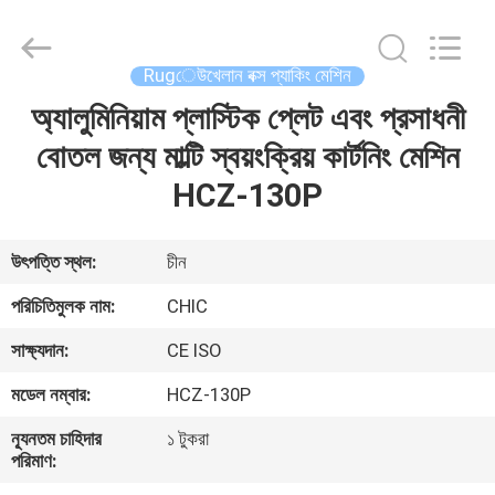
Yang
Chic
Machinery
Co.,
Ltd..
Rugেউখেলান বক্স প্যাকিং মেশিন
All
Rights
অ্যালুমিনিয়াম প্লাস্টিক প্লেট এবং প্রসাধনী
বাড়ি
Reserved.
বোতল জন্য মাল্টি স্বয়ংক্রিয় কার্টনিং মেশিন
পণ্য
HCZ-130P
আমাদের
উৎপত্তি স্থল:
চীন
সম্পর্কে
পরিচিতিমুলক নাম:
CHIC
সাক্ষ্যদান:
CE ISO
কারখানা
মডেল নম্বার:
HCZ-130P
পরিদর্শন
ন্যূনতম চাহিদার
১ টুকরা
পরিমাণ:
গুণমান