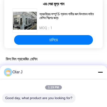
এর সেরা মূল্য পান
স্বয়ংক্রিয় সম্পূর্ণ 5 গ্যালন পানীয় জল উৎপাদন লাইন
মেশিন শিল্পের জন্য
MOQ：
1
চালিয়ে
ফিল সিল প্যাকেজিং মেশিন
পানি উৎপাদন এবং বোতলজাতকরণ মেশিন লাইন ৫ গ্যালন ব্যারেল/বোতল (১৫০০ বিপিএইচ)
Olar J
10 মিলি 30 মিলি তেল বোতলজাতকরণ মেশিন গ্লাস ড্রপার বোতল অপরিহার্য তেল ভরাট
ক্যাপিং মেশিন
1:19 PM
কসমেটিক বোতল ভর্তি মেশিন জেল শ্যাম্পু উচ্চ সান্দ্রতা ভর্তি মেশিন
Good day, what product are you looking for?
সব