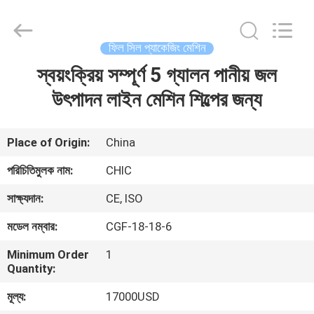
Yang
Chic
Machinery
Co.,
Ltd..
ফিল সিল প্যাকেজিং মেশিন
All
Rights
স্বয়ংক্রিয় সম্পূর্ণ 5 গ্যালন পানীয় জল
বাড়ি
Reserved.
উৎপাদন লাইন মেশিন শিল্পের জন্য
পণ্য
Place of Origin:
China
আমাদের
পরিচিতিমুলক নাম:
CHIC
সম্পর্কে
সাক্ষ্যদান:
CE, ISO
মডেল নম্বার:
CGF-18-18-6
কারখানা
Minimum Order
1
পরিদর্শন
Quantity:
মূল্য:
17000USD
গুণমান