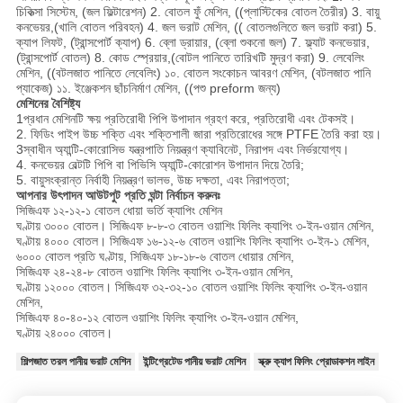
চিকিত্সা সিস্টেম, (জল ফিল্টারেশন) 2. বোতল ফুঁ মেশিন, ((প্লাস্টিকের বোতল তৈরীর) 3. বায়ু
কনভেয়র,(খালি বোতল পরিবহন) 4. জল ভরাট মেশিন, (( বোতলগুলিতে জল ভরাট করা) 5.
ক্যাপ লিফট, (ট্রান্সপোর্ট ক্যাপ) 6. ব্লো ড্রায়ার, (ব্লো শুকনো জল) 7. ফ্ল্যাট কনভেয়ার,
(ট্রান্সপোর্ট বোতল) 8. কোড স্প্রেয়ার,(বোটল পানিতে তারিখটি মুদ্রণ করা) 9. লেবেলিং
মেশিন, ((বটলজাত পানিতে লেবেলিং) ১০. বোতল সংকোচন আবরণ মেশিন, (বটলজাত পানি
প্যাকেজ) ১১. ইঞ্জেকশন ছাঁচনির্মাণ মেশিন, ((পশু preform জন্য)
মেশিনের বৈশিষ্ট্য
1প্রধান মেশিনটি ক্ষয় প্রতিরোধী পিপি উপাদান গ্রহণ করে, প্রতিরোধী এবং টেকসই।
2. ফিডিং পাইপ উচ্চ শক্তি এবং শক্তিশালী জারা প্রতিরোধের সঙ্গে PTFE তৈরি করা হয়।
3স্বাধীন অ্যান্টি-কোরোসিভ যন্ত্রপাতি নিয়ন্ত্রণ ক্যাবিনেট, নিরাপদ এবং নির্ভরযোগ্য।
4. কনভেয়র বেল্টটি পিপি বা পিভিসি অ্যান্টি-কোরোশন উপাদান দিয়ে তৈরি;
5. বায়ুসংক্রান্ত নির্বাহী নিয়ন্ত্রণ ভালভ, উচ্চ দক্ষতা, এবং নিরাপত্তা;
আপনার উৎপাদন আউটপুট প্রতি ঘন্টা নির্বাচন করুনঃ
সিজিএফ ১২-১২-১ বোতল ধোয়া ভর্তি ক্যাপিং মেশিন
ঘণ্টায় ৩০০০ বোতল। সিজিএফ ৮-৮-৩ বোতল ওয়াশিং ফিলিং ক্যাপিং ৩-ইন-ওয়ান মেশিন,
ঘণ্টায় ৪০০০ বোতল। সিজিএফ ১৬-১২-৬ বোতল ওয়াশিং ফিলিং ক্যাপিং ৩-ইন-১ মেশিন,
৬০০০ বোতল প্রতি ঘণ্টায়, সিজিএফ ১৮-১৮-৬ বোতল ধোয়ার মেশিন,
সিজিএফ ২৪-২৪-৮ বোতল ওয়াশিং ফিলিং ক্যাপিং ৩-ইন-ওয়ান মেশিন,
ঘণ্টায় ১২০০০ বোতল। সিজিএফ ৩২-৩২-১০ বোতল ওয়াশিং ফিলিং ক্যাপিং ৩-ইন-ওয়ান
মেশিন,
সিজিএফ ৪০-৪০-১২ বোতল ওয়াশিং ফিলিং ক্যাপিং ৩-ইন-ওয়ান মেশিন,
ঘণ্টায় ২৪০০০ বোতল।
শিল্পজাত তরল পানীয় ভরাট মেশিন
ইন্টিগ্রেটেড পানীয় ভরাট মেশিন
স্ক্রু ক্যাপ ফিলিং প্রোডাকশন লাইন