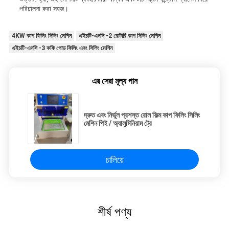
পরিচালনা করা সহজ।
4KW কাপ ফিলিং সিলিং মেশিন
এইচটি-এনসি -2 রোটারি কাপ সিলিং মেশিন
এইচটি-এনসি -3 কফি পোড ফিলিং এবং সিলিং মেশিন
এর সেরা মূল্য পান
দ্রুত এবং নির্ভুল প্রশস্ত রোল ফিল্ম কাপ ফিলিং সিলিং
মেশিন পিই / অ্যালুমিনিয়াম ট্রে
চালিয়ে
শীর্ষ পণ্য