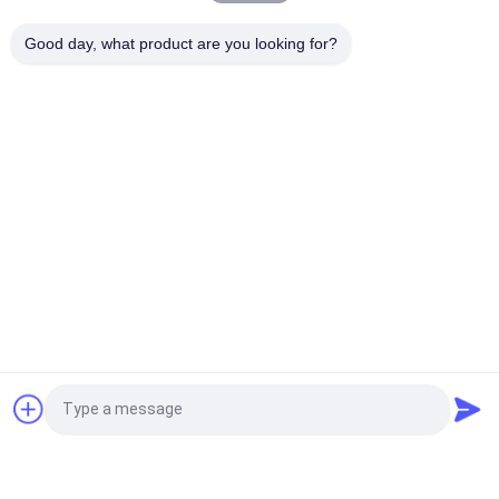
সেমি অটো 0.5 কেডব্লিউ রোটারি কাপ ফিলিং মেশিন দই কাপ কাপ সিলিং এসএন -1
Good day, what product are you looking for?
জেএস 20 সিসি রোটারি কাপ ফিলিং সিলিং মেশিন কফি পাউডার ফিলিং
সব
মাল্টি প্যাকিং মেশিন
স্ক্রু এয়ার সংক্ষেপক
ভিএফএফএস প্যাকিং মেশিন
ভ্যাকুয়াম সিল প্যাকিং মেশিন
Rugেউখেলান বক্স প্যাকিং 
চা ব্যাগ প্যাকিং মেশিন
মেশিন
অ্যাসেপটিক কার্টন ফিলিং 
স্বয়ংক্রিয় কার্টনিং মেশিন
উদ্ধৃতির জন্য আবেদন
মেশিন