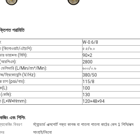
ুক্তিগত পরামিতি
ল
:
W-0.6/8
ি (কিলোওয়াট/এইচপি)
:
৫.৫/৬.০
্ডার ডায়া×নং (মিমি)
:
90×2
 (আরপিএম)
:
2800
ার ডেলিভারি (L/Min/m³/Min)
:
৬০০/০.৬
টেজ/ফ্রিকোয়েন্সি (V/Hz)
:
380/50
চ্চ চাপ (psi/বার)
:
115/8
্ক(L)
:
100
 (কেজি)
:
130
্রা (L×W×Hmm)
:
120×48×94
কেজিং এবং শিপিং
প্যাকেজিং বিবরণ
স্ট্যান্ডার্ড এক্সপোর্ট শক্ত কাগজ বা পাতলা পাতলা কাঠের কেস 1 পিসি/বক্স
ন্দর
সাংহাই/নিংবো