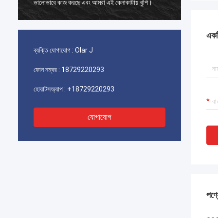
ভালোভাবে কাজ করছে এবং আমরা এই কেনাকাটায় খুশি।
ভালোভাবে
একটি
ব্যক্তি যোগাযোগ :
Olar J
ফোন নম্বর :
18729220293
হোয়াটসঅ্যাপ :
+18729220293
যোগাযোগ
পণ্য