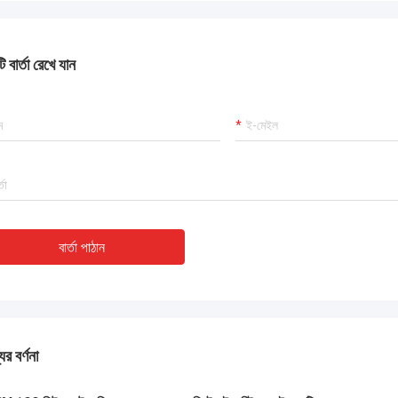
 কাজ করছে এবং আমরা এই কেনাকাটায় খুশি।
 বার্তা রেখে যান
বার্তা পাঠান
ের বর্ণনা