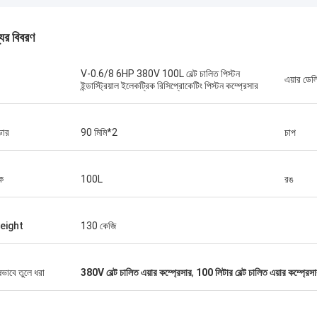
যের বিবরণ
V-0.6/8 6HP 380V 100L বেল্ট চালিত পিস্টন
এয়ার ডেল
ইন্ডাস্ট্রিয়াল ইলেকট্রিক রিসিপ্রোকেটিং পিস্টন কম্প্রেসার
্ডার
90 মিমি*2
চাপ
্ক
100L
রঙ
eight
130 কেজি
জনাব আইজ্যাক আসারে
ষভাবে তুলে ধরা
380V বেল্ট চালিত এয়ার কম্প্রেসার
,
100 লিটার বেল্ট চালিত এয়ার কম্প্রেস
াং চিক মেশিনারি কোং লিমিটেডের ওলার এবং
গত দল দ্রুত প্রশ্নের উত্তর দিয়েছিল এবং
ন দলকে সবকিছু বুঝিয়েছিল। সবশেষে, মেশিনটি