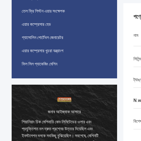
তেল ফ্রি পিস্টন এয়ার সংক্ষেপক
পণ্
এয়ার কম্প্রেসার হেড
নাম
গ্যাসোলিন পোর্টেবল জেনারেটর
এয়ার কম্প্রেসার খুচরা যন্ত্রাংশ
সিলিন
ফিল সিল প্যাকেজিং মেশিন
ট্যাঙ
N.w
জনাব আইজ্যাক আসারে
বিশে
শিয়ানিয়াং চিক মেশিনারি কোং লিমিটেডের ওলার এবং
শিয়ানিয়
প্রযুক্তিগত দল দ্রুত প্রশ্নের উত্তর দিয়েছিল এবং
প্রযুক্তি
ইনস্টলেশন দলকে সবকিছু বুঝিয়েছিল। সবশেষে, মেশিনটি
ইনস্টলেশ