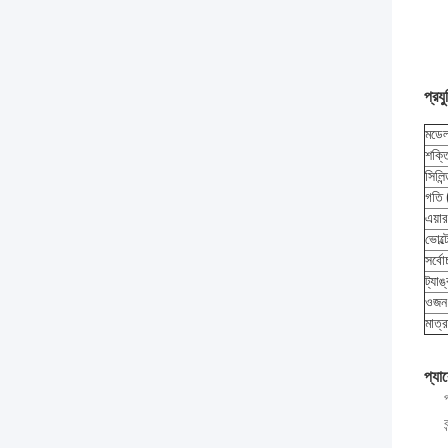
প্রয
মডে
শক্ত
সিলিন
গতি
এয়
ভোল্
সর্বো
ট্যাঙ
ওজন
মাত
প্যা
ব