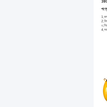
380V
পণ্যে
1,
কম
2,
বিশ
৩,
নি
4,
স