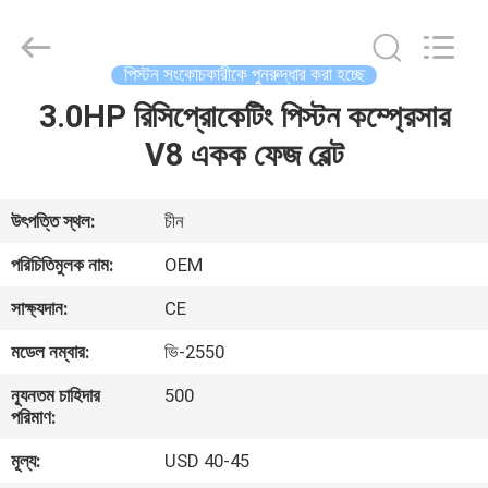
Yang
Chic
Machinery
Co.,
Ltd..
পিস্টন সংকোচকারীকে পুনরুদ্ধার করা হচ্ছে
All
Rights
3.0HP রিসিপ্রোকেটিং পিস্টন কম্প্রেসার
বাড়ি
Reserved.
V8 একক ফেজ বেল্ট
পণ্য
উৎপত্তি স্থল:
চীন
আমাদের
পরিচিতিমুলক নাম:
OEM
সম্পর্কে
সাক্ষ্যদান:
CE
মডেল নম্বার:
ভি-2550
কারখানা
ন্যূনতম চাহিদার
500
পরিদর্শন
পরিমাণ:
মূল্য:
USD 40-45
গুণমান