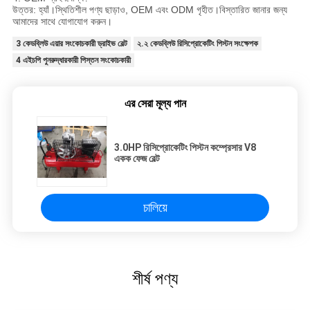
উত্তর: হ্যাঁ।স্থিতিশীল পণ্য ছাড়াও, OEM এবং ODM গৃহীত।বিস্তারিত জানার জন্য
আমাদের সাথে যোগাযোগ করুন।
3 কেডব্লিউ এয়ার সংকোচকারী ড্রাইভ বেল্ট
২.২ কেডব্লিউ রিসিপ্রোকেটিং পিস্টন সংক্ষেপক
4 এইচপি পুনরুদ্ধারকারী পিস্তন সংকোচকারী
এর সেরা মূল্য পান
3.0HP রিসিপ্রোকেটিং পিস্টন কম্প্রেসার V8
একক ফেজ বেল্ট
চালিয়ে
শীর্ষ পণ্য