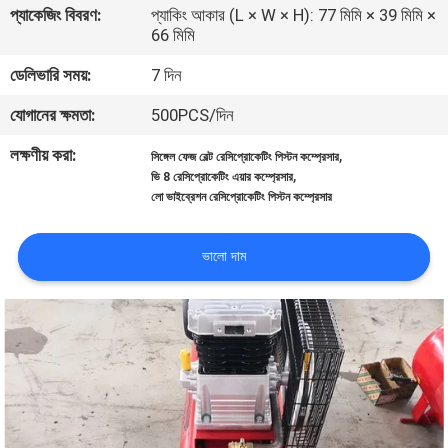
প্যাকেজিং বিবরণ:
প্যাকিং আকার (L × W × H): 77 মিমি × 39 মিমি ×
নিয়ন্ত্রণ
66 মিমি
ডেলিভারি সময়:
7 দিন
আমাদের
যোগানের ক্ষমতা:
500PCS/দিন
সাথে
যোগাযোগ
লক্ষণীয় করা:
,
সিঙ্গেল ফেজ বেল্ট রেসিপ্রোকেটিং পিস্টন কম্প্রেসার
,
ভি 8 রেসিপ্রোকেটিং এয়ার কম্প্রেসার
লো ভাইব্রেশন রেসিপ্রোকেটিং পিস্টন কম্প্রেসার
খবর
ভালো দাম
মামলা
একটি
উদ্ধৃতি
অনুরোধ