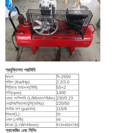
প্রযুক্তিগত পরামিতি
মডেল:
ভি-2550
শক্তি (Kw/Hp):
2.2/3.0
সিলিন্ডার ডায়া×নং(মিমি):
55×2
গতি(rpm):
1400
এয়ার ডেলিভারি (L/Min/m³/Min):
230/0.23
ভোল্টেজ/ফ্রিকোয়েন্সি(V/Hz):
220/50
সর্বোচ্চ চাপ (psi/বার):
115/8
ট্যাঙ্ক(L):
50
ওজন (কেজি):
49
মাত্রা (L×W×Hmm):
910×430×780
প্যাকেজিং এবং শিপিং