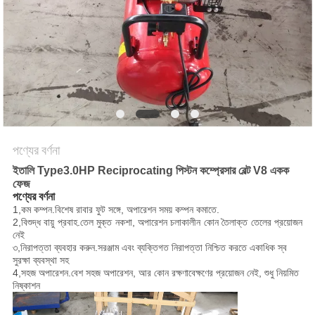
করুন
সাইট
ম্যাপ
PRIVACY
POLICY
পণ্যের বর্ণনা
ইতালি Type3.0HP Reciprocating পিস্টন কম্প্রেসার বেল্ট V8 একক
ফেজ
পণ্যের বর্ণনা
1,
কম কম্পন
.বিশেষ রাবার ফুট সঙ্গে, অপারেশন সময় কম্পন কমাতে.
2,
বিশুদ্ধ বায়ু প্রবাহ
.তেল মুক্ত নকশা, অপারেশন চলাকালীন কোন তৈলাক্ত তেলের প্রয়োজন
নেই
৩,
নিরাপত্তা ব্যবহার করুন
.সরঞ্জাম এবং ব্যক্তিগত নিরাপত্তা নিশ্চিত করতে একাধিক স্ব
সুরক্ষা ব্যবস্থা সহ
4,
সহজ অপারেশন
.বেশ সহজ অপারেশন, আর কোন রক্ষণাবেক্ষণের প্রয়োজন নেই, শুধু নিয়মিত
নিষ্কাশন