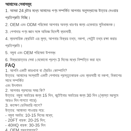
আমাদের সেবাসমূহ
1. আমরা 24 ঘন্টার মধ্যে আমাদের পণ্য সম্পর্কিত আপনার অনুসন্ধানের উত্তর দেওয়ার
প্রতিশ্রুতি দিচ্ছি।
2. OEM এবং ODM পরিষেবা আপনার অনন্য ধারণার জন্য একেবারে সুবিধাজনক।
3. পেশাদার পণ্য জ্ঞান সঙ্গে অভিজ্ঞ বিদেশী ব্যবসায়ী.
4. ব্যবসায়িক ক্রেডিট এর মূল্য, আপনার বিক্রয় তথ্য, নকশা, পেটেন্ট তথ্য রক্ষা করার
প্রতিশ্রুতি।
5. নমুনা এবং OEM পরিষেবা উপলব্ধ
6. বিক্রয়োত্তর সেবা।যেকোনো প্রশ্ন 3 দিনের মধ্যে নিষ্পত্তি করা হবে
FAQ
1. আপনি একটি কারখানা বা ট্রেডিং কোম্পানি?
উত্তর: আমাদের সংস্থাটি একটি পেশাদার প্রস্তুতকারক এবং ব্যবসায়ী যা নকশা, বিকাশের
সাথে সম্পর্কিত
এবং উৎপাদন
2. আপনার প্রসবের সময় কি?
উত্তর: নমুনা অর্ডারের জন্য 15 দিন, কন্টেইনার অর্ডারের জন্য 30 দিন।(ব্যস্ত মরসুমে
আরও দিন লাগতে পারে)
3. কতক্ষণ ডেলিভারি লাগে?
উত্তর: আমানত পাওয়ার পরে:
- নমুনা অর্ডার: 10-15 দিনের মধ্যে;
- 20FT ধারক: 20-25 দিন;
- 40HQ ধারক: 30-35 দিন
4. OEM গ্রহণযোগ্য?