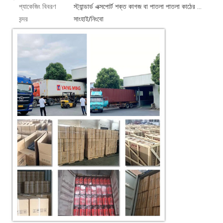
প্যাকেজিং বিবরণ
স্ট্যান্ডার্ড এক্সপোর্ট শক্ত কাগজ বা পাতলা পাতলা কাঠের কেস 1 পিসি/বক্স
বন্দর
সাংহাই/নিংবো