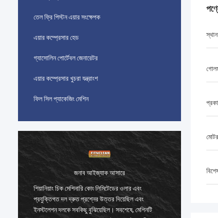
পণ্
তেল ফ্রি পিস্টন এয়ার সংক্ষেপক
স্থান
এয়ার কম্প্রেসার হেড
গ্যাসোলিন পোর্টেবল জেনারেটর
গোলম
এয়ার কম্প্রেসার খুচরা যন্ত্রাংশ
ফিল সিল প্যাকেজিং মেশিন
প্রক
মোটর
বিশে
জনাব আইজ্যাক আসারে
শিয়ানিয়াং চিক মেশিনারি কোং লিমিটেডের ওলার এবং
শিয়ানিয়
প্রযুক্তিগত দল দ্রুত প্রশ্নের উত্তর দিয়েছিল এবং
প্রযুক্তি
ইনস্টলেশন দলকে সবকিছু বুঝিয়েছিল। সবশেষে, মেশিনটি
ইনস্টলেশ