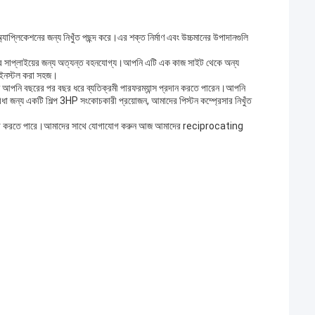
 অ্যাপ্লিকেশনের জন্য নিখুঁত পছন্দ করে।এর শক্ত নির্মাণ এবং উচ্চমানের উপাদানগুলি
ওয়ার সাপ্লাইয়ের জন্য অত্যন্ত বহনযোগ্য।আপনি এটি এক কাজ সাইট থেকে অন্য
ং ইনস্টল করা সহজ।
াতে আপনি বছরের পর বছর ধরে ব্যতিক্রমী পারফরম্যান্স প্রদান করতে পারেন।আপনি
িধা জন্য একটি শিল্প 3HP সংকোচকারী প্রয়োজন, আমাদের পিস্টন কম্প্রেসার নিখুঁত
োকাবেলা করতে পারে।আমাদের সাথে যোগাযোগ করুন আজ আমাদের reciprocating