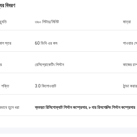
যের বিবরণ
চ্যুতি
৩৬০ লিটার/মিনিট
মাত্রা
াল স্তর
60 ডিবি এর কম
পাওয়ার সো
ার
রেসিপ্রোকেটিং পিস্টন
কাজের চা
 শক্তি
3.0 কিলোওয়াট
ঠান্ডা করা
ষভাবে তুলে ধরা
ব্যবহৃত রিসিপোক্যাট পিস্টন কম্প্রেসার
,
৮ বার রিসপোক্সিং পিস্টন কম্প্রেসার
জনাব আইজ্যাক আসারে
াং চিক মেশিনারি কোং লিমিটেডের ওলার এবং
গত দল দ্রুত প্রশ্নের উত্তর দিয়েছিল এবং
ন দলকে সবকিছু বুঝিয়েছিল। সবশেষে, মেশিনটি