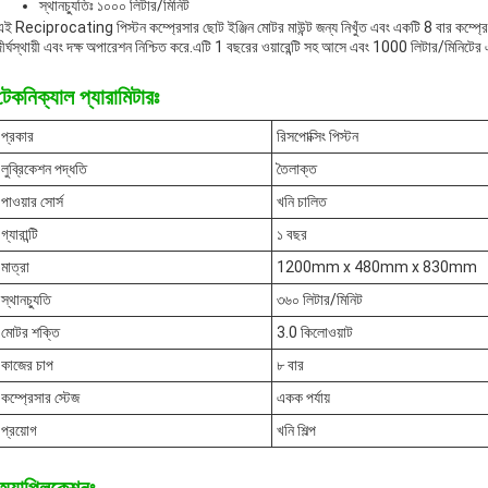
স্থানচ্যুতিঃ ১০০০ লিটার/মিনিট
এই Reciprocating পিস্টন কম্প্রেসার ছোট ইঞ্জিন মোটর মাউন্ট জন্য নিখুঁত এবং একটি 8 বার কম্প্রে
দীর্ঘস্থায়ী এবং দক্ষ অপারেশন নিশ্চিত করে.এটি 1 বছরের ওয়ারেন্টি সহ আসে এবং 1000 লিটার/মিনিটের 
টেকনিক্যাল প্যারামিটারঃ
প্রকার
রিসপোক্সিং পিস্টন
লুব্রিকেশন পদ্ধতি
তৈলাক্ত
পাওয়ার সোর্স
খনি চালিত
গ্যারান্টি
১ বছর
মাত্রা
1200mm x 480mm x 830mm
স্থানচ্যুতি
৩৬০ লিটার/মিনিট
মোটর শক্তি
3.0 কিলোওয়াট
কাজের চাপ
৮ বার
কম্প্রেসার স্টেজ
একক পর্যায়
প্রয়োগ
খনি শিল্প