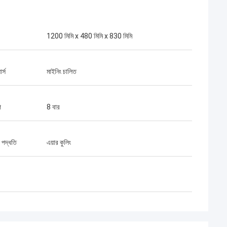
1200 মিমি x 480 মিমি x 830 মিমি
র্স
মাইনিং চালিত
প
8 বার
র পদ্ধতি
এয়ার কুলিং