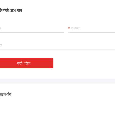
 কাজ করছে এবং আমরা এই কেনাকাটায় খুশি।
 বার্তা রেখে যান
বার্তা পাঠান
ের বর্ণনা