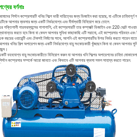
পণ্যের বর্ণনাঃ
আমাদের পিস্টন কম্প্রেসারটি খনির শিল্পে ভারী দায়িত্বের জন্য ডিজাইন করা হয়েছে, যা এটিকে চাহিদাপূর্ণ
এটিকে আপনার ব্যবসার জন্য একটি নির্ভরযোগ্য এবং দীর্ঘস্থায়ী বিনিয়োগ করে তোলে.
এর শক্তিশালী পারফরম্যান্সের পাশাপাশি, এই কম্প্রেসারটি তার কম্প্যাক্ট ডিজাইন এবং 220 ভোল্ট পা
স্থানান্তর করতে হবে কিনা বা কেবল আপনার সুবিধা কাছাকাছি এটি সরানো, এই কম্প্রেসার পরিবহন এব
এক বছরের ওয়ারেন্টি এবং টেকসই নির্মাণের সাথে, আপনি এই কম্প্রেসারটির উপর নির্ভর করতে পারেন য
আপনার খনির শিল্প অপারেশন জন্য একটি নির্ভরযোগ্য বায়ু সংকোচকারী খুঁজছেন কিনা বা কেবল আপনার সুব
পছন্দ।
একটি বহনযোগ্য বায়ু সংকোচকারীতে বিনিয়োগ করুন যা আপনার খনি শিল্পের অপারেশনের চাহিদা ম
পিস্টন কম্প্রেসার সম্পর্কে আরো জানতে এবং কিভাবে এটি আপনার ব্যবসা সফল সাহায্য করতে পারেন.