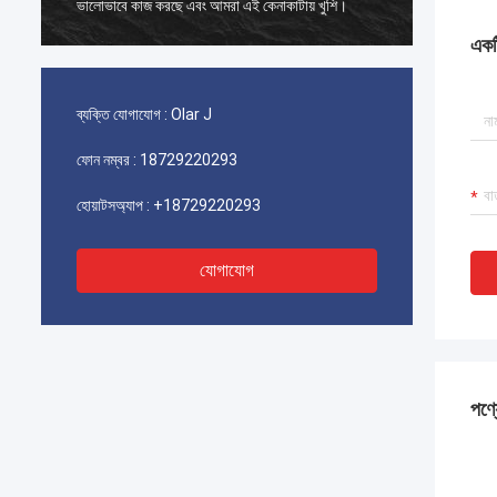
ভালোভাবে কাজ করছে এবং আমরা এই কেনাকাটায় খুশি।
ভালোভাবে
একটি
ব্যক্তি যোগাযোগ :
Olar J
ফোন নম্বর :
18729220293
হোয়াটসঅ্যাপ :
+18729220293
যোগাযোগ
পণ্য